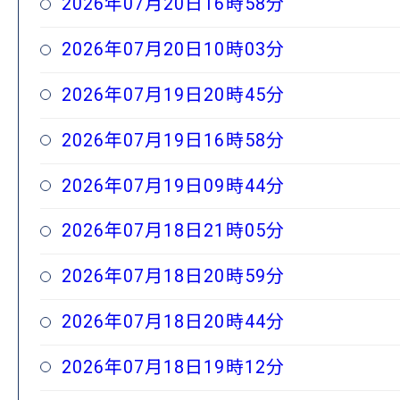
2026年07月20日16時58分
2026年07月20日10時03分
2026年07月19日20時45分
2026年07月19日16時58分
2026年07月19日09時44分
2026年07月18日21時05分
2026年07月18日20時59分
2026年07月18日20時44分
2026年07月18日19時12分