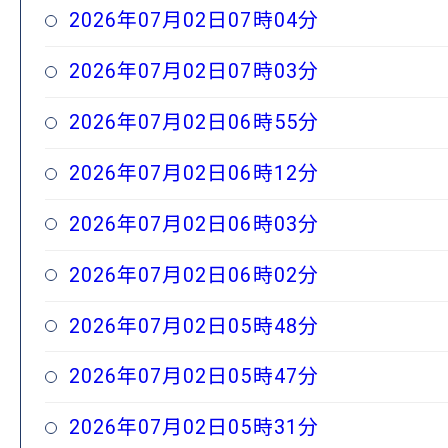
2026年07月02日07時04分
2026年07月02日07時03分
2026年07月02日06時55分
2026年07月02日06時12分
2026年07月02日06時03分
2026年07月02日06時02分
2026年07月02日05時48分
2026年07月02日05時47分
2026年07月02日05時31分