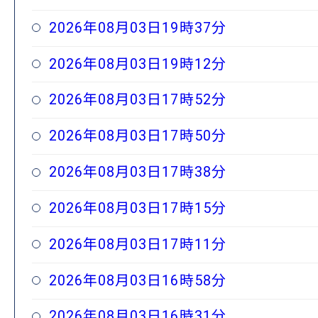
2026年08月03日19時37分
2026年08月03日19時12分
2026年08月03日17時52分
2026年08月03日17時50分
2026年08月03日17時38分
2026年08月03日17時15分
2026年08月03日17時11分
2026年08月03日16時58分
2026年08月03日16時31分