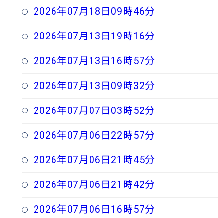
2026年07月18日09時46分
2026年07月13日19時16分
2026年07月13日16時57分
2026年07月13日09時32分
2026年07月07日03時52分
2026年07月06日22時57分
2026年07月06日21時45分
2026年07月06日21時42分
2026年07月06日16時57分