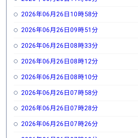
2026年06月26日10時58分
2026年06月26日09時51分
2026年06月26日08時33分
2026年06月26日08時12分
2026年06月26日08時10分
2026年06月26日07時58分
2026年06月26日07時28分
2026年06月26日07時26分