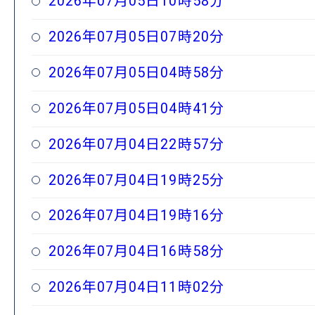
2026年07月05日10時58分
2026年07月05日07時20分
2026年07月05日04時58分
2026年07月05日04時41分
2026年07月04日22時57分
2026年07月04日19時25分
2026年07月04日19時16分
2026年07月04日16時58分
2026年07月04日11時02分