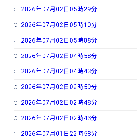
2026年07月02日05時29分
2026年07月02日05時10分
2026年07月02日05時08分
2026年07月02日04時58分
2026年07月02日04時43分
2026年07月02日02時59分
2026年07月02日02時48分
2026年07月02日02時43分
2026年07月01日22時58分