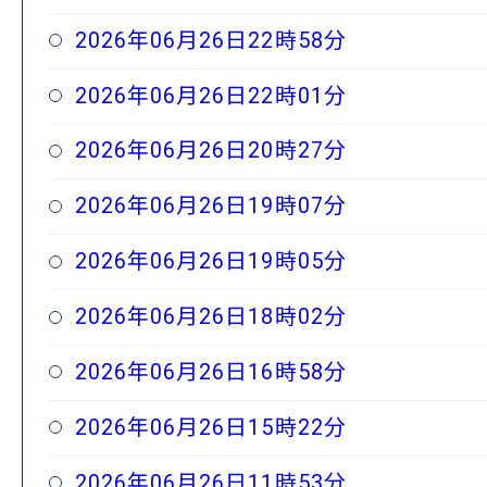
2026年06月26日22時58分
2026年06月26日22時01分
2026年06月26日20時27分
2026年06月26日19時07分
2026年06月26日19時05分
2026年06月26日18時02分
2026年06月26日16時58分
2026年06月26日15時22分
2026年06月26日11時53分