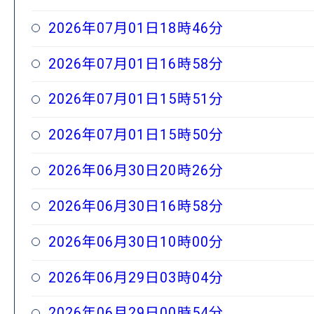
2026年07月01日18時46分
2026年07月01日16時58分
2026年07月01日15時51分
2026年07月01日15時50分
2026年06月30日20時26分
2026年06月30日16時58分
2026年06月30日10時00分
2026年06月29日03時04分
2026年06月29日00時54分