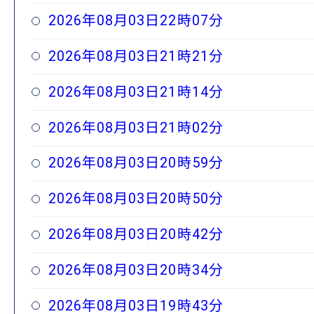
2026年08月03日22時07分
2026年08月03日21時21分
2026年08月03日21時14分
2026年08月03日21時02分
2026年08月03日20時59分
2026年08月03日20時50分
2026年08月03日20時42分
2026年08月03日20時34分
2026年08月03日19時43分