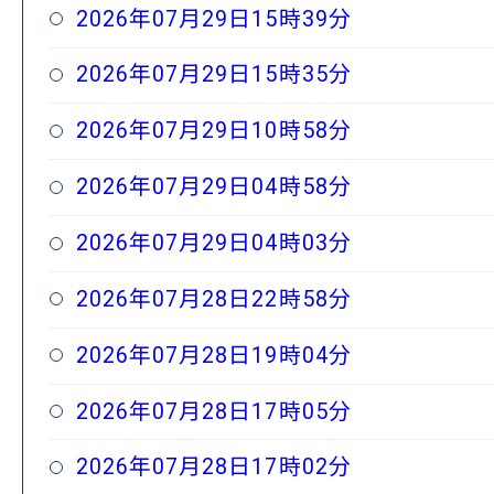
2026年07月29日15時39分
2026年07月29日15時35分
2026年07月29日10時58分
2026年07月29日04時58分
2026年07月29日04時03分
2026年07月28日22時58分
2026年07月28日19時04分
2026年07月28日17時05分
2026年07月28日17時02分