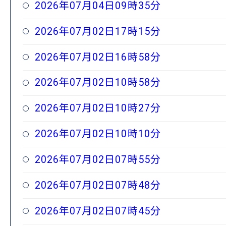
2026年07月04日09時35分
2026年07月02日17時15分
2026年07月02日16時58分
2026年07月02日10時58分
2026年07月02日10時27分
2026年07月02日10時10分
2026年07月02日07時55分
2026年07月02日07時48分
2026年07月02日07時45分