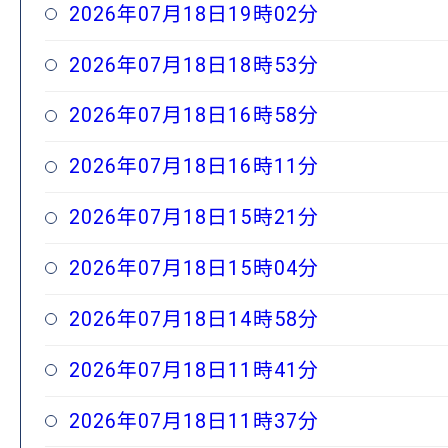
2026年07月18日19時02分
2026年07月18日18時53分
2026年07月18日16時58分
2026年07月18日16時11分
2026年07月18日15時21分
2026年07月18日15時04分
2026年07月18日14時58分
2026年07月18日11時41分
2026年07月18日11時37分