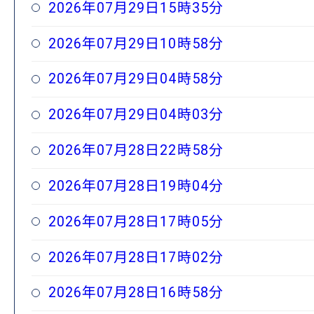
2026年07月29日15時35分
2026年07月29日10時58分
2026年07月29日04時58分
2026年07月29日04時03分
2026年07月28日22時58分
2026年07月28日19時04分
2026年07月28日17時05分
2026年07月28日17時02分
2026年07月28日16時58分