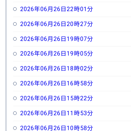
2026年06月26日22時01分
2026年06月26日20時27分
2026年06月26日19時07分
2026年06月26日19時05分
2026年06月26日18時02分
2026年06月26日16時58分
2026年06月26日15時22分
2026年06月26日11時53分
2026年06月26日10時58分