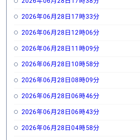
2026年06月28日17時38分
2026年06月28日17時33分
2026年06月28日12時06分
2026年06月28日11時09分
2026年06月28日10時58分
2026年06月28日08時09分
2026年06月28日06時46分
2026年06月28日06時43分
2026年06月28日04時58分