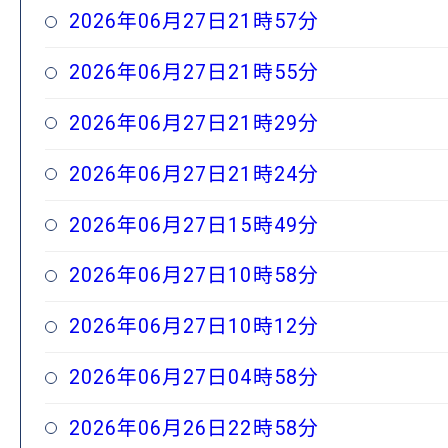
2026年06月27日21時57分
2026年06月27日21時55分
2026年06月27日21時29分
2026年06月27日21時24分
2026年06月27日15時49分
2026年06月27日10時58分
2026年06月27日10時12分
2026年06月27日04時58分
2026年06月26日22時58分