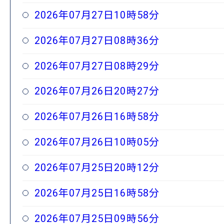
2026年07月27日10時58分
2026年07月27日08時36分
2026年07月27日08時29分
2026年07月26日20時27分
2026年07月26日16時58分
2026年07月26日10時05分
2026年07月25日20時12分
2026年07月25日16時58分
2026年07月25日09時56分