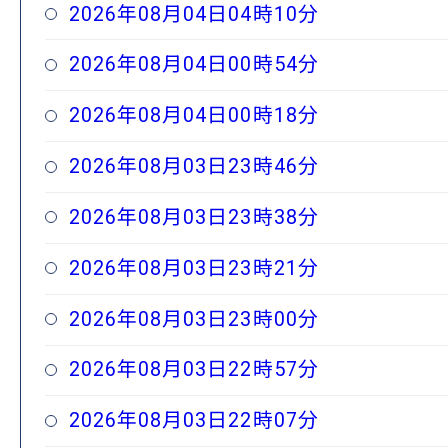
2026年08月04日04時10分
2026年08月04日00時54分
2026年08月04日00時18分
2026年08月03日23時46分
2026年08月03日23時38分
2026年08月03日23時21分
2026年08月03日23時00分
2026年08月03日22時57分
2026年08月03日22時07分