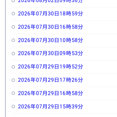
2026年08月02日09時36分
2026年07月30日18時59分
2026年07月30日16時58分
2026年07月30日10時58分
2026年07月30日09時53分
2026年07月29日19時52分
2026年07月29日17時26分
2026年07月29日16時58分
2026年07月29日15時39分