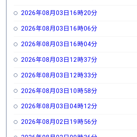
2026年08月03日16時20分
2026年08月03日16時06分
2026年08月03日16時04分
2026年08月03日12時37分
2026年08月03日12時33分
2026年08月03日10時58分
2026年08月03日04時12分
2026年08月02日19時56分