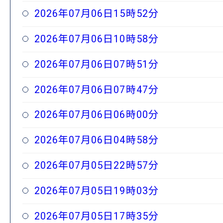
2026年07月06日15時52分
2026年07月06日10時58分
2026年07月06日07時51分
2026年07月06日07時47分
2026年07月06日06時00分
2026年07月06日04時58分
2026年07月05日22時57分
2026年07月05日19時03分
2026年07月05日17時35分