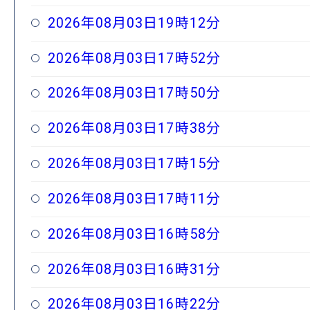
2026年08月03日19時12分
2026年08月03日17時52分
2026年08月03日17時50分
2026年08月03日17時38分
2026年08月03日17時15分
2026年08月03日17時11分
2026年08月03日16時58分
2026年08月03日16時31分
2026年08月03日16時22分