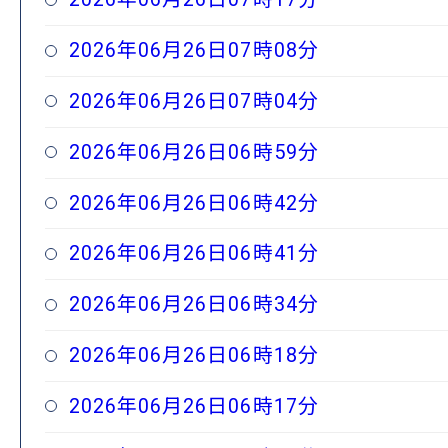
2026年06月26日07時08分
2026年06月26日07時04分
2026年06月26日06時59分
2026年06月26日06時42分
2026年06月26日06時41分
2026年06月26日06時34分
2026年06月26日06時18分
2026年06月26日06時17分