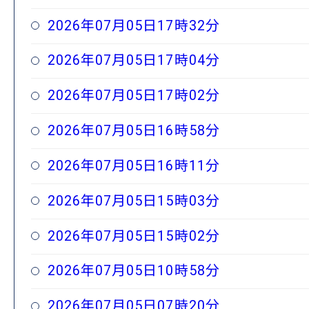
2026年07月05日17時32分
2026年07月05日17時04分
2026年07月05日17時02分
2026年07月05日16時58分
2026年07月05日16時11分
2026年07月05日15時03分
2026年07月05日15時02分
2026年07月05日10時58分
2026年07月05日07時20分