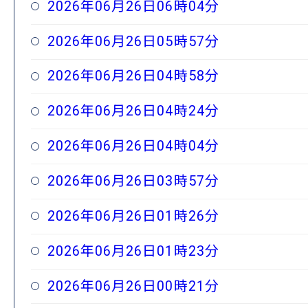
2026年06月26日06時04分
2026年06月26日05時57分
2026年06月26日04時58分
2026年06月26日04時24分
2026年06月26日04時04分
2026年06月26日03時57分
2026年06月26日01時26分
2026年06月26日01時23分
2026年06月26日00時21分