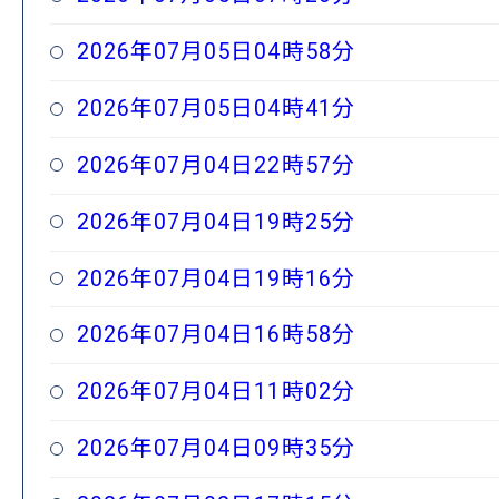
2026年07月05日04時58分
2026年07月05日04時41分
2026年07月04日22時57分
2026年07月04日19時25分
2026年07月04日19時16分
2026年07月04日16時58分
2026年07月04日11時02分
2026年07月04日09時35分