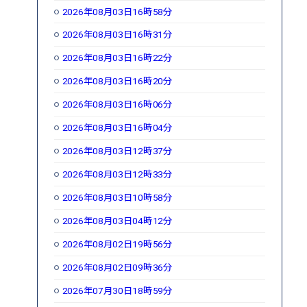
2026年08月03日16時58分
2026年08月03日16時31分
2026年08月03日16時22分
2026年08月03日16時20分
2026年08月03日16時06分
2026年08月03日16時04分
2026年08月03日12時37分
2026年08月03日12時33分
2026年08月03日10時58分
2026年08月03日04時12分
2026年08月02日19時56分
2026年08月02日09時36分
2026年07月30日18時59分