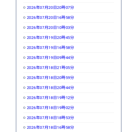
2026年07月20日20時07分
2026年07月20日16時58分
2026年07月20日10時03分
2026年07月19日20時45分
2026年07月19日16時58分
2026年07月19日09時44分
2026年07月18日21時05分
2026年07月18日20時59分
2026年07月18日20時44分
2026年07月18日19時12分
2026年07月18日19時02分
2026年07月18日18時53分
2026年07月18日16時58分