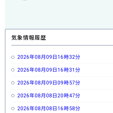
気象情報履歴
2026年08月09日16時32分
2026年08月09日16時31分
2026年08月09日09時57分
2026年08月08日20時47分
2026年08月08日16時58分