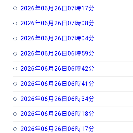
2026年06月26日07時17分
2026年06月26日07時08分
2026年06月26日07時04分
2026年06月26日06時59分
2026年06月26日06時42分
2026年06月26日06時41分
2026年06月26日06時34分
2026年06月26日06時18分
2026年06月26日06時17分