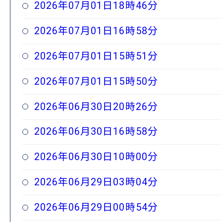
2026年07月01日18時46分
2026年07月01日16時58分
2026年07月01日15時51分
2026年07月01日15時50分
2026年06月30日20時26分
2026年06月30日16時58分
2026年06月30日10時00分
2026年06月29日03時04分
2026年06月29日00時54分