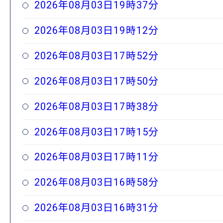
2026年08月03日19時37分
2026年08月03日19時12分
2026年08月03日17時52分
2026年08月03日17時50分
2026年08月03日17時38分
2026年08月03日17時15分
2026年08月03日17時11分
2026年08月03日16時58分
2026年08月03日16時31分