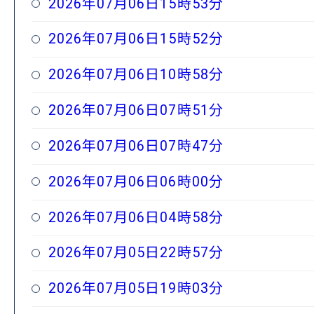
2026年07月06日15時53分
2026年07月06日15時52分
2026年07月06日10時58分
2026年07月06日07時51分
2026年07月06日07時47分
2026年07月06日06時00分
2026年07月06日04時58分
2026年07月05日22時57分
2026年07月05日19時03分