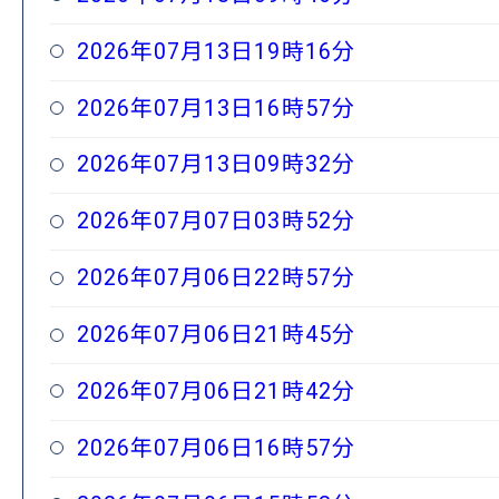
2026年07月13日19時16分
2026年07月13日16時57分
2026年07月13日09時32分
2026年07月07日03時52分
2026年07月06日22時57分
2026年07月06日21時45分
2026年07月06日21時42分
2026年07月06日16時57分