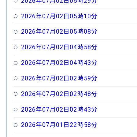
2026年07月02日05時29分
2026年07月02日05時10分
2026年07月02日05時08分
2026年07月02日04時58分
2026年07月02日04時43分
2026年07月02日02時59分
2026年07月02日02時48分
2026年07月02日02時43分
2026年07月01日22時58分