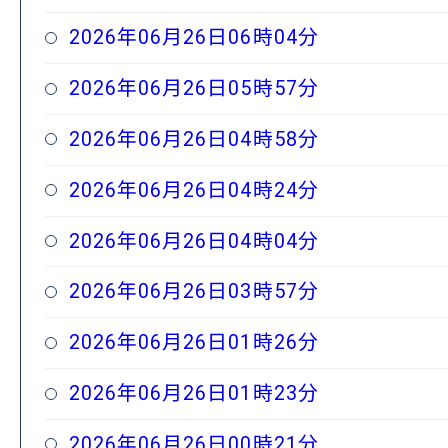
2026年06月26日06時04分
2026年06月26日05時57分
2026年06月26日04時58分
2026年06月26日04時24分
2026年06月26日04時04分
2026年06月26日03時57分
2026年06月26日01時26分
2026年06月26日01時23分
2026年06月26日00時21分