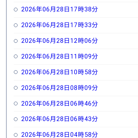
2026年06月28日17時38分
2026年06月28日17時33分
2026年06月28日12時06分
2026年06月28日11時09分
2026年06月28日10時58分
2026年06月28日08時09分
2026年06月28日06時46分
2026年06月28日06時43分
2026年06月28日04時58分