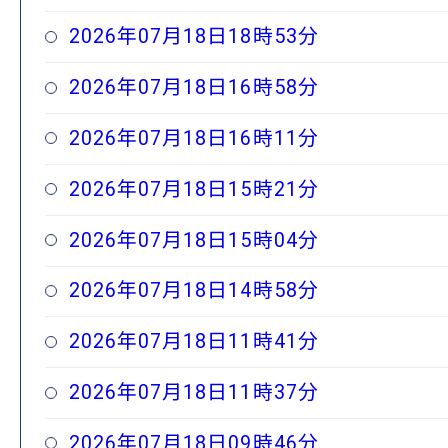
2026年07月18日18時53分
2026年07月18日16時58分
2026年07月18日16時11分
2026年07月18日15時21分
2026年07月18日15時04分
2026年07月18日14時58分
2026年07月18日11時41分
2026年07月18日11時37分
2026年07月18日09時46分