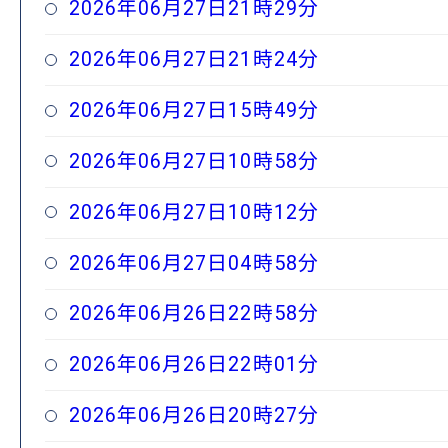
2026年06月27日21時29分
2026年06月27日21時24分
2026年06月27日15時49分
2026年06月27日10時58分
2026年06月27日10時12分
2026年06月27日04時58分
2026年06月26日22時58分
2026年06月26日22時01分
2026年06月26日20時27分