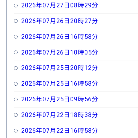
2026年07月27日08時29分
2026年07月26日20時27分
2026年07月26日16時58分
2026年07月26日10時05分
2026年07月25日20時12分
2026年07月25日16時58分
2026年07月25日09時56分
2026年07月22日18時38分
2026年07月22日16時58分