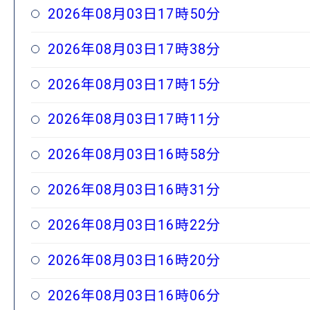
2026年08月03日17時50分
2026年08月03日17時38分
2026年08月03日17時15分
2026年08月03日17時11分
2026年08月03日16時58分
2026年08月03日16時31分
2026年08月03日16時22分
2026年08月03日16時20分
2026年08月03日16時06分