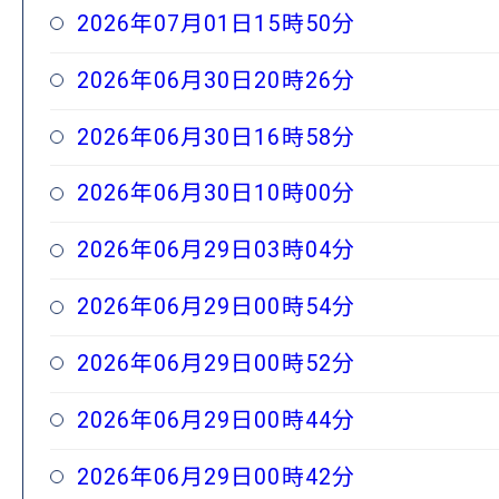
2026年07月01日15時50分
2026年06月30日20時26分
2026年06月30日16時58分
2026年06月30日10時00分
2026年06月29日03時04分
2026年06月29日00時54分
2026年06月29日00時52分
2026年06月29日00時44分
2026年06月29日00時42分