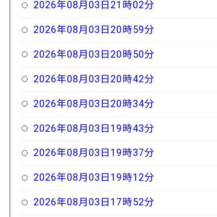
2026年08月03日21時02分
2026年08月03日20時59分
2026年08月03日20時50分
2026年08月03日20時42分
2026年08月03日20時34分
2026年08月03日19時43分
2026年08月03日19時37分
2026年08月03日19時12分
2026年08月03日17時52分