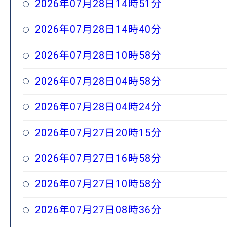
2026年07月28日14時51分
2026年07月28日14時40分
2026年07月28日10時58分
2026年07月28日04時58分
2026年07月28日04時24分
2026年07月27日20時15分
2026年07月27日16時58分
2026年07月27日10時58分
2026年07月27日08時36分