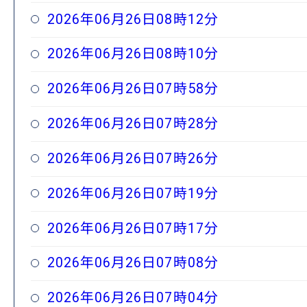
2026年06月26日08時12分
2026年06月26日08時10分
2026年06月26日07時58分
2026年06月26日07時28分
2026年06月26日07時26分
2026年06月26日07時19分
2026年06月26日07時17分
2026年06月26日07時08分
2026年06月26日07時04分