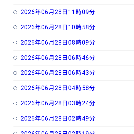
2026年06月28日11時09分
2026年06月28日10時58分
2026年06月28日08時09分
2026年06月28日06時46分
2026年06月28日06時43分
2026年06月28日04時58分
2026年06月28日03時24分
2026年06月28日02時49分
2026年06月28日02時19分