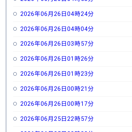
2026年06月26日04時24分
2026年06月26日04時04分
2026年06月26日03時57分
2026年06月26日01時26分
2026年06月26日01時23分
2026年06月26日00時21分
2026年06月26日00時17分
2026年06月25日22時57分