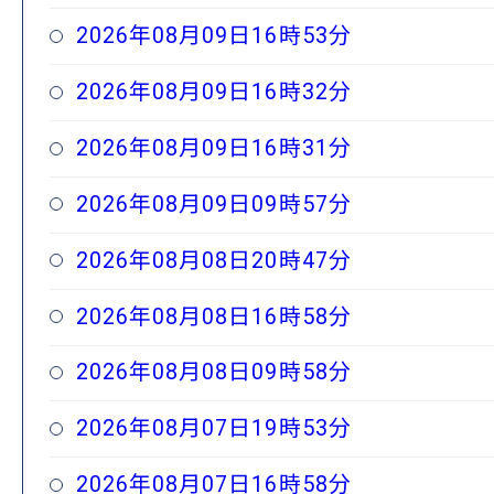
2026年08月09日16時53分
2026年08月09日16時32分
2026年08月09日16時31分
2026年08月09日09時57分
2026年08月08日20時47分
2026年08月08日16時58分
2026年08月08日09時58分
2026年08月07日19時53分
2026年08月07日16時58分