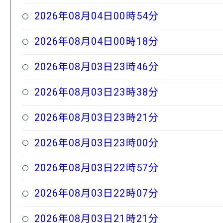
2026年08月04日00時54分
2026年08月04日00時18分
2026年08月03日23時46分
2026年08月03日23時38分
2026年08月03日23時21分
2026年08月03日23時00分
2026年08月03日22時57分
2026年08月03日22時07分
2026年08月03日21時21分