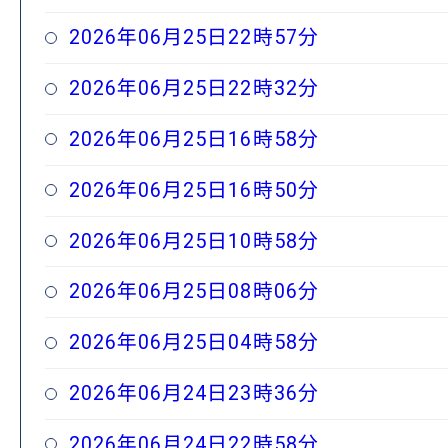
2026年06月25日22時57分
2026年06月25日22時32分
2026年06月25日16時58分
2026年06月25日16時50分
2026年06月25日10時58分
2026年06月25日08時06分
2026年06月25日04時58分
2026年06月24日23時36分
2026年06月24日22時58分