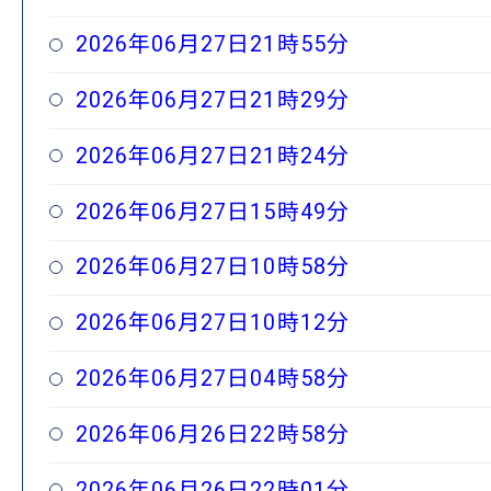
2026年06月27日21時55分
2026年06月27日21時29分
2026年06月27日21時24分
2026年06月27日15時49分
2026年06月27日10時58分
2026年06月27日10時12分
2026年06月27日04時58分
2026年06月26日22時58分
2026年06月26日22時01分