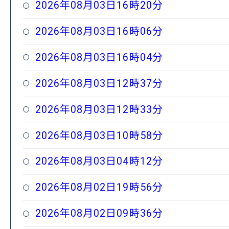
2026年08月03日16時20分
2026年08月03日16時06分
2026年08月03日16時04分
2026年08月03日12時37分
2026年08月03日12時33分
2026年08月03日10時58分
2026年08月03日04時12分
2026年08月02日19時56分
2026年08月02日09時36分