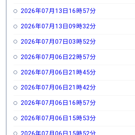
2026年07月13日16時57分
2026年07月13日09時32分
2026年07月07日03時52分
2026年07月06日22時57分
2026年07月06日21時45分
2026年07月06日21時42分
2026年07月06日16時57分
2026年07月06日15時53分
2026年07月06日15時52分