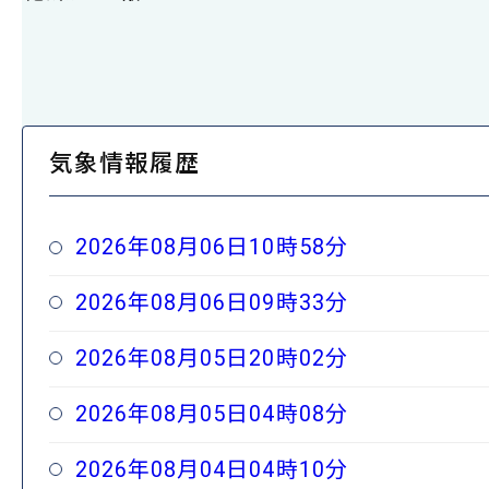
気象情報履歴
2026年08月06日10時58分
2026年08月06日09時33分
2026年08月05日20時02分
2026年08月05日04時08分
2026年08月04日04時10分