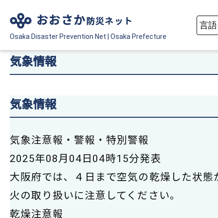
おおさか
防災ネット
Osaka Disaster
Prevention Net
|
Osaka Prefecture
気象情報
気象情報
気象注意報・警報・特別警報
2025年08月04日04時15分発表
大阪府では、４日まで空気の乾燥した状態
火の取り扱いに注意してください。
乾燥注意報