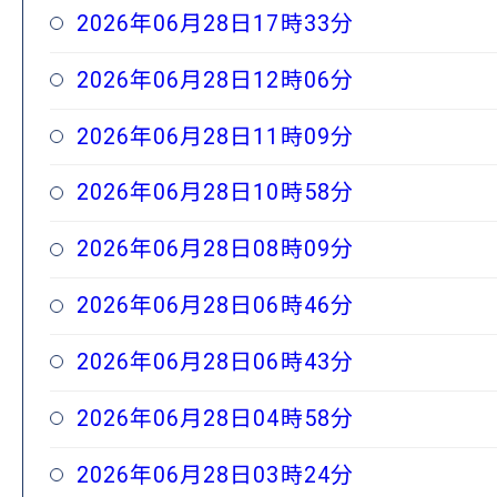
2026年06月28日17時33分
2026年06月28日12時06分
2026年06月28日11時09分
2026年06月28日10時58分
2026年06月28日08時09分
2026年06月28日06時46分
2026年06月28日06時43分
2026年06月28日04時58分
2026年06月28日03時24分