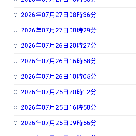
2026年07月27日08時36分
2026年07月27日08時29分
2026年07月26日20時27分
2026年07月26日16時58分
2026年07月26日10時05分
2026年07月25日20時12分
2026年07月25日16時58分
2026年07月25日09時56分