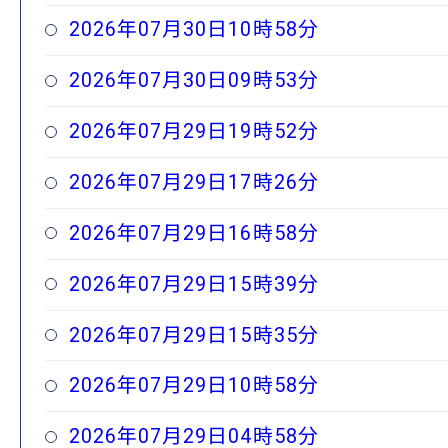
2026年07月30日10時58分
2026年07月30日09時53分
2026年07月29日19時52分
2026年07月29日17時26分
2026年07月29日16時58分
2026年07月29日15時39分
2026年07月29日15時35分
2026年07月29日10時58分
2026年07月29日04時58分