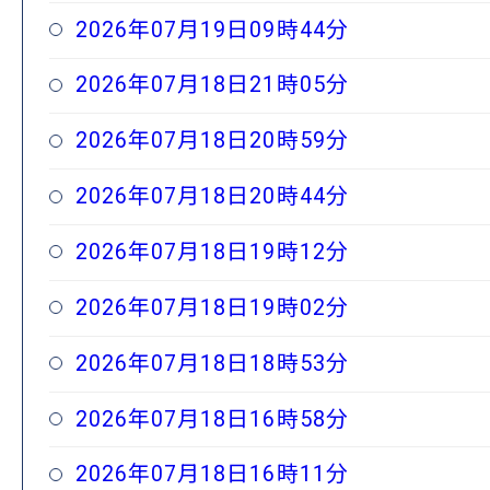
2026年07月19日09時44分
2026年07月18日21時05分
2026年07月18日20時59分
2026年07月18日20時44分
2026年07月18日19時12分
2026年07月18日19時02分
2026年07月18日18時53分
2026年07月18日16時58分
2026年07月18日16時11分