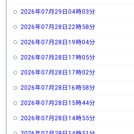
2026年07月29日04時03分
2026年07月28日22時58分
2026年07月28日19時04分
2026年07月28日17時05分
2026年07月28日17時02分
2026年07月28日16時58分
2026年07月28日15時44分
2026年07月28日14時55分
2026年07月28日14時51分