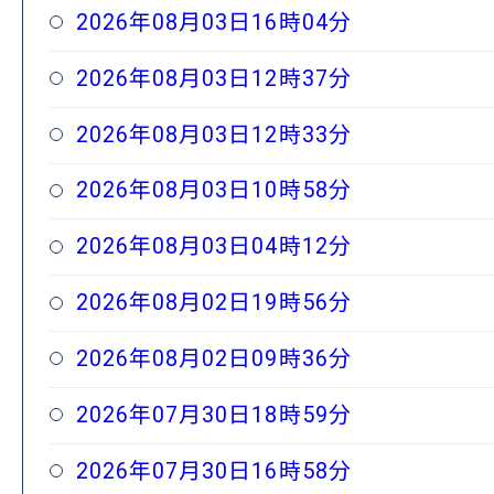
2026年08月03日16時04分
2026年08月03日12時37分
2026年08月03日12時33分
2026年08月03日10時58分
2026年08月03日04時12分
2026年08月02日19時56分
2026年08月02日09時36分
2026年07月30日18時59分
2026年07月30日16時58分