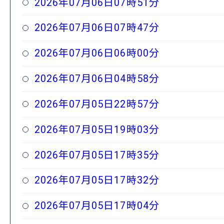
2026年07月06日07時51分
2026年07月06日07時47分
2026年07月06日06時00分
2026年07月06日04時58分
2026年07月05日22時57分
2026年07月05日19時03分
2026年07月05日17時35分
2026年07月05日17時32分
2026年07月05日17時04分