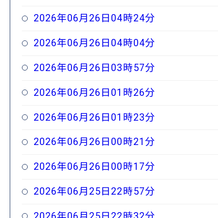
2026年06月26日04時24分
2026年06月26日04時04分
2026年06月26日03時57分
2026年06月26日01時26分
2026年06月26日01時23分
2026年06月26日00時21分
2026年06月26日00時17分
2026年06月25日22時57分
2026年06月25日22時32分