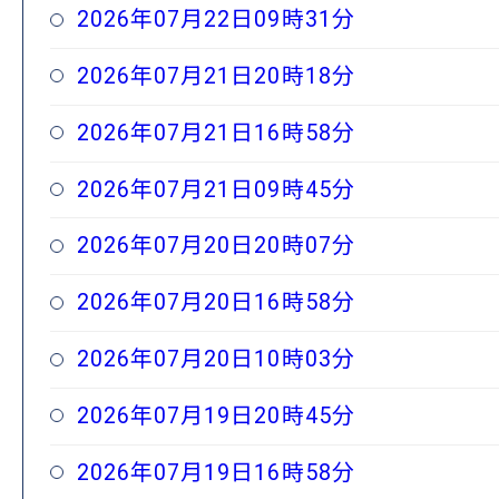
2026年07月22日09時31分
2026年07月21日20時18分
2026年07月21日16時58分
2026年07月21日09時45分
2026年07月20日20時07分
2026年07月20日16時58分
2026年07月20日10時03分
2026年07月19日20時45分
2026年07月19日16時58分