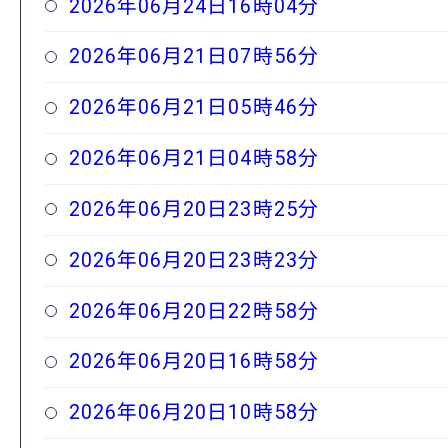
2026年06月24日16時04分
2026年06月21日07時56分
2026年06月21日05時46分
2026年06月21日04時58分
2026年06月20日23時25分
2026年06月20日23時23分
2026年06月20日22時58分
2026年06月20日16時58分
2026年06月20日10時58分