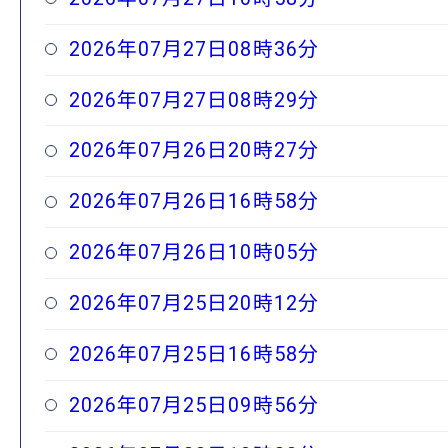
2026年07月27日08時36分
2026年07月27日08時29分
2026年07月26日20時27分
2026年07月26日16時58分
2026年07月26日10時05分
2026年07月25日20時12分
2026年07月25日16時58分
2026年07月25日09時56分