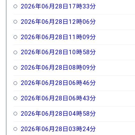
2026年06月28日17時33分
2026年06月28日12時06分
2026年06月28日11時09分
2026年06月28日10時58分
2026年06月28日08時09分
2026年06月28日06時46分
2026年06月28日06時43分
2026年06月28日04時58分
2026年06月28日03時24分