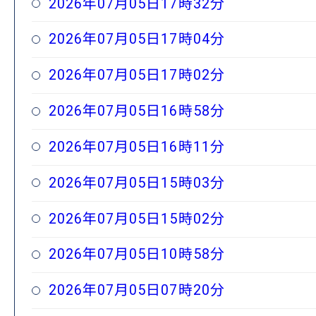
2026年07月05日17時32分
2026年07月05日17時04分
2026年07月05日17時02分
2026年07月05日16時58分
2026年07月05日16時11分
2026年07月05日15時03分
2026年07月05日15時02分
2026年07月05日10時58分
2026年07月05日07時20分