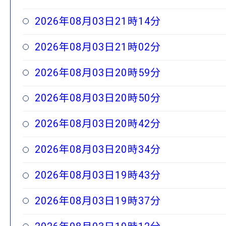
2026年08月03日21時14分
2026年08月03日21時02分
2026年08月03日20時59分
2026年08月03日20時50分
2026年08月03日20時42分
2026年08月03日20時34分
2026年08月03日19時43分
2026年08月03日19時37分