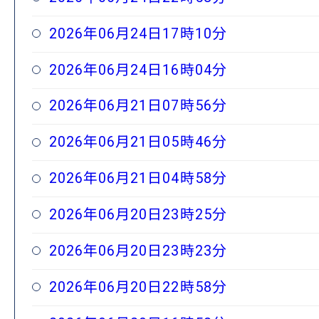
2026年06月24日17時10分
2026年06月24日16時04分
2026年06月21日07時56分
2026年06月21日05時46分
2026年06月21日04時58分
2026年06月20日23時25分
2026年06月20日23時23分
2026年06月20日22時58分