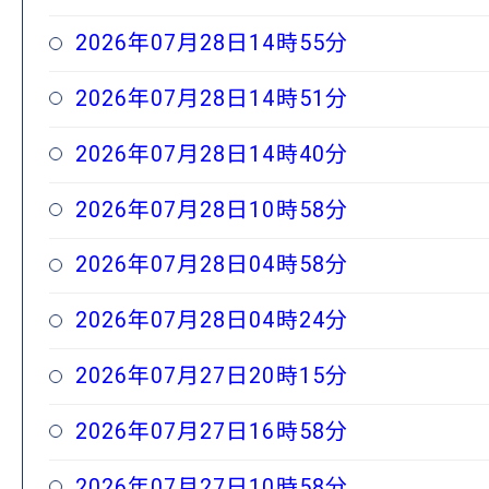
2026年07月28日14時55分
2026年07月28日14時51分
2026年07月28日14時40分
2026年07月28日10時58分
2026年07月28日04時58分
2026年07月28日04時24分
2026年07月27日20時15分
2026年07月27日16時58分
2026年07月27日10時58分