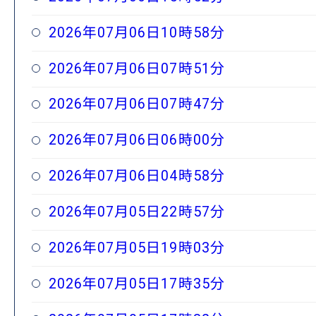
2026年07月06日10時58分
2026年07月06日07時51分
2026年07月06日07時47分
2026年07月06日06時00分
2026年07月06日04時58分
2026年07月05日22時57分
2026年07月05日19時03分
2026年07月05日17時35分