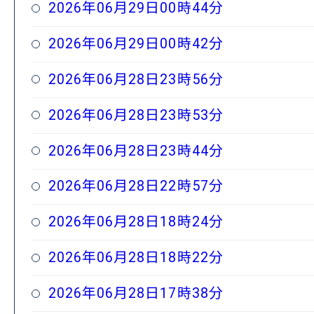
2026年06月29日00時44分
2026年06月29日00時42分
2026年06月28日23時56分
2026年06月28日23時53分
2026年06月28日23時44分
2026年06月28日22時57分
2026年06月28日18時24分
2026年06月28日18時22分
2026年06月28日17時38分