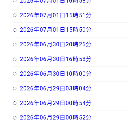
2026年07月01日16時58分
2026年07月01日15時51分
2026年07月01日15時50分
2026年06月30日20時26分
2026年06月30日16時58分
2026年06月30日10時00分
2026年06月29日03時04分
2026年06月29日00時54分
2026年06月29日00時52分