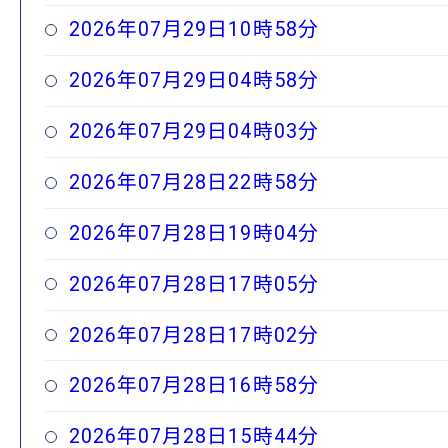
2026年07月29日10時58分
2026年07月29日04時58分
2026年07月29日04時03分
2026年07月28日22時58分
2026年07月28日19時04分
2026年07月28日17時05分
2026年07月28日17時02分
2026年07月28日16時58分
2026年07月28日15時44分