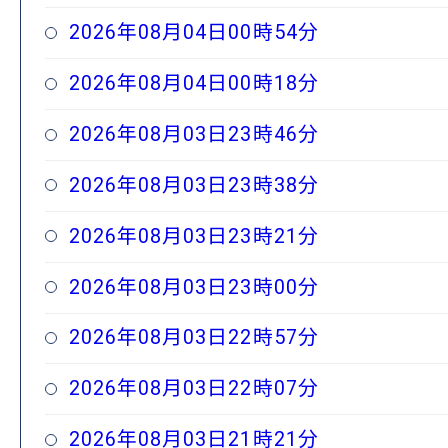
2026年08月04日00時54分
2026年08月04日00時18分
2026年08月03日23時46分
2026年08月03日23時38分
2026年08月03日23時21分
2026年08月03日23時00分
2026年08月03日22時57分
2026年08月03日22時07分
2026年08月03日21時21分