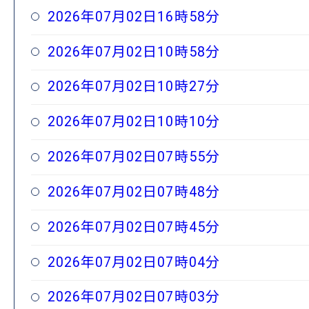
2026年07月02日16時58分
2026年07月02日10時58分
2026年07月02日10時27分
2026年07月02日10時10分
2026年07月02日07時55分
2026年07月02日07時48分
2026年07月02日07時45分
2026年07月02日07時04分
2026年07月02日07時03分