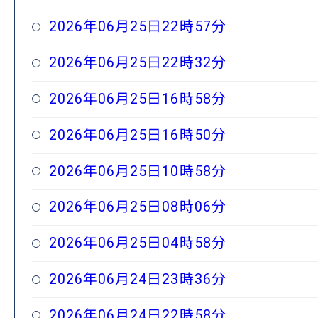
2026年06月25日22時57分
2026年06月25日22時32分
2026年06月25日16時58分
2026年06月25日16時50分
2026年06月25日10時58分
2026年06月25日08時06分
2026年06月25日04時58分
2026年06月24日23時36分
2026年06月24日22時58分