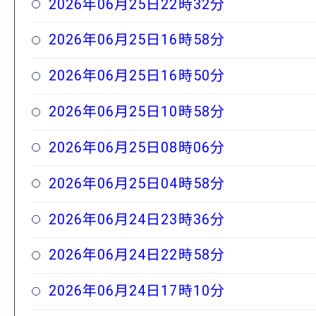
2026年06月25日22時32分
2026年06月25日16時58分
2026年06月25日16時50分
2026年06月25日10時58分
2026年06月25日08時06分
2026年06月25日04時58分
2026年06月24日23時36分
2026年06月24日22時58分
2026年06月24日17時10分