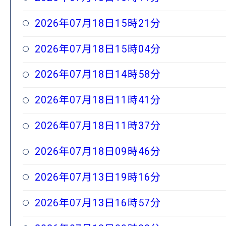
2026年07月18日15時21分
2026年07月18日15時04分
2026年07月18日14時58分
2026年07月18日11時41分
2026年07月18日11時37分
2026年07月18日09時46分
2026年07月13日19時16分
2026年07月13日16時57分