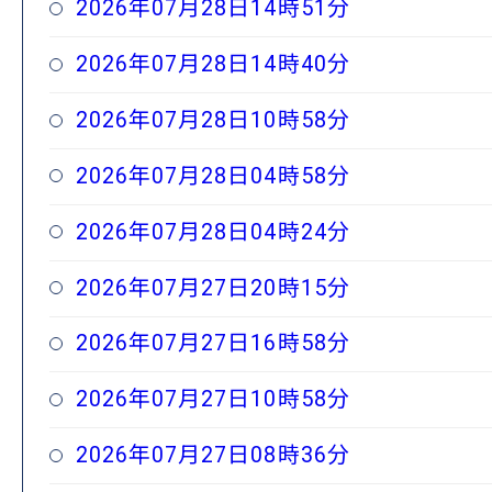
2026年07月28日14時51分
2026年07月28日14時40分
2026年07月28日10時58分
2026年07月28日04時58分
2026年07月28日04時24分
2026年07月27日20時15分
2026年07月27日16時58分
2026年07月27日10時58分
2026年07月27日08時36分