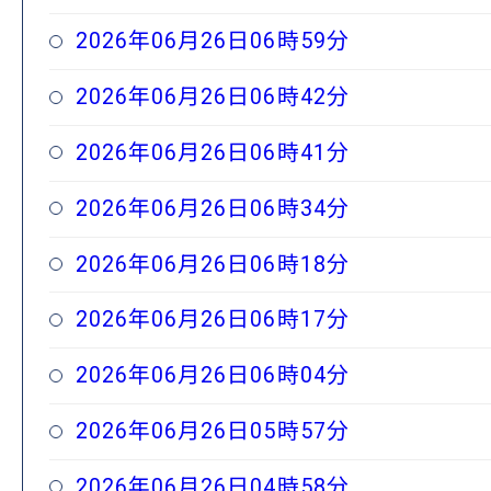
2026年06月26日06時59分
2026年06月26日06時42分
2026年06月26日06時41分
2026年06月26日06時34分
2026年06月26日06時18分
2026年06月26日06時17分
2026年06月26日06時04分
2026年06月26日05時57分
2026年06月26日04時58分