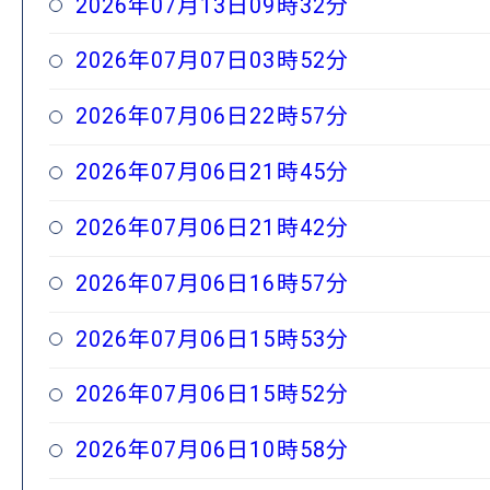
2026年07月13日09時32分
2026年07月07日03時52分
2026年07月06日22時57分
2026年07月06日21時45分
2026年07月06日21時42分
2026年07月06日16時57分
2026年07月06日15時53分
2026年07月06日15時52分
2026年07月06日10時58分