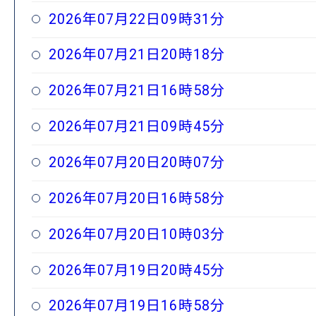
2026年07月22日09時31分
2026年07月21日20時18分
2026年07月21日16時58分
2026年07月21日09時45分
2026年07月20日20時07分
2026年07月20日16時58分
2026年07月20日10時03分
2026年07月19日20時45分
2026年07月19日16時58分