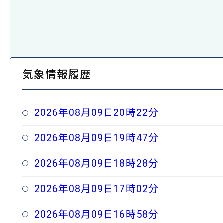
気象情報履歴
2026年08月09日20時22分
2026年08月09日19時47分
2026年08月09日18時28分
2026年08月09日17時02分
2026年08月09日16時58分