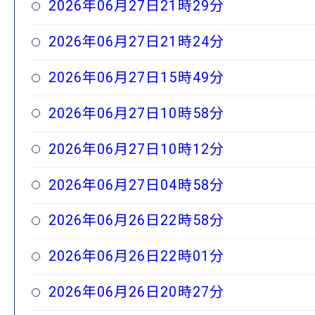
2026年06月27日21時29分
2026年06月27日21時24分
2026年06月27日15時49分
2026年06月27日10時58分
2026年06月27日10時12分
2026年06月27日04時58分
2026年06月26日22時58分
2026年06月26日22時01分
2026年06月26日20時27分