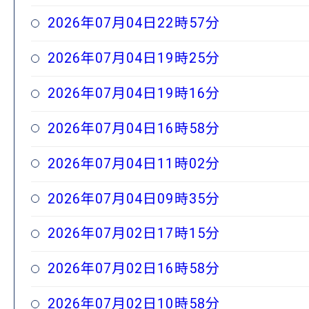
2026年07月04日22時57分
2026年07月04日19時25分
2026年07月04日19時16分
2026年07月04日16時58分
2026年07月04日11時02分
2026年07月04日09時35分
2026年07月02日17時15分
2026年07月02日16時58分
2026年07月02日10時58分