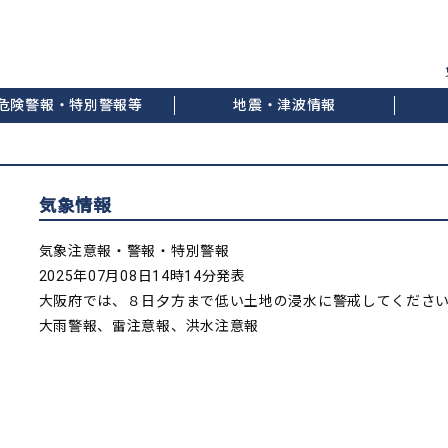
危険警報・特別警報等
地震・津波情報
気象情報
気象注意報・警報・特別警報
2025年07月08日14時14分発表
大阪府では、８日夕方まで低い土地の浸水に警戒してくださ
大雨警報、雷注意報、洪水注意報