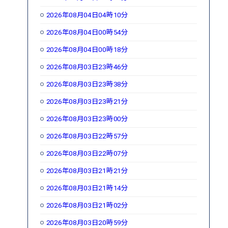
2026年08月04日04時10分
2026年08月04日00時54分
2026年08月04日00時18分
2026年08月03日23時46分
2026年08月03日23時38分
2026年08月03日23時21分
2026年08月03日23時00分
2026年08月03日22時57分
2026年08月03日22時07分
2026年08月03日21時21分
2026年08月03日21時14分
2026年08月03日21時02分
2026年08月03日20時59分