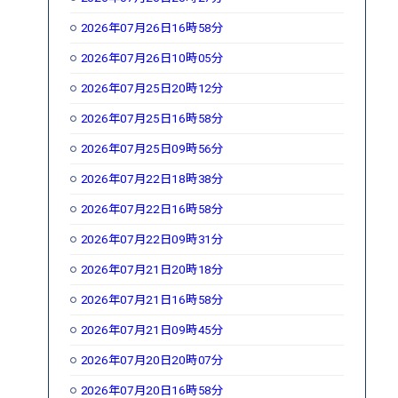
2026年07月26日16時58分
2026年07月26日10時05分
2026年07月25日20時12分
2026年07月25日16時58分
2026年07月25日09時56分
2026年07月22日18時38分
2026年07月22日16時58分
2026年07月22日09時31分
2026年07月21日20時18分
2026年07月21日16時58分
2026年07月21日09時45分
2026年07月20日20時07分
2026年07月20日16時58分