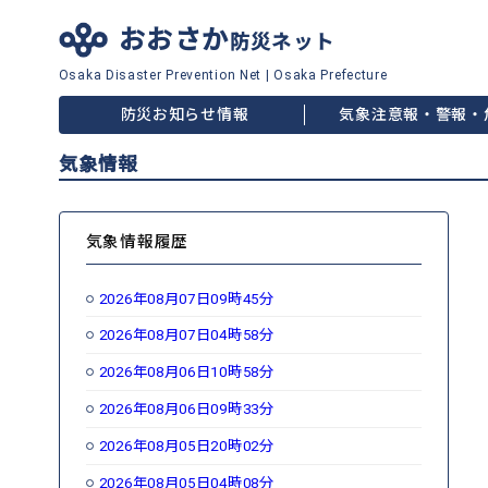
おおさか
防災ネット
Osaka Disaster
Prevention Net
|
Osaka Prefecture
防災お知らせ情報
気象注意報・警報・
気象情報
気象情報履歴
2026年08月07日09時45分
2026年08月07日04時58分
2026年08月06日10時58分
2026年08月06日09時33分
2026年08月05日20時02分
2026年08月05日04時08分