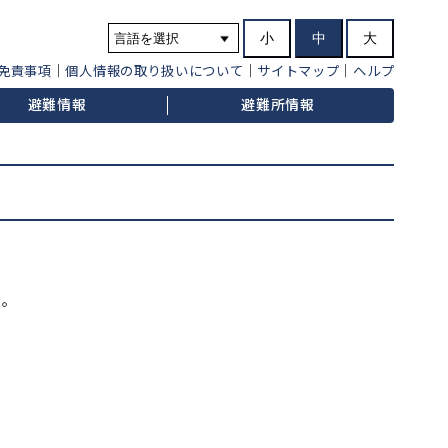
小
中
大
免責事項
個人情報の取り扱いについて
サイトマップ
ヘルプ
避難情報
避難所情報
い。