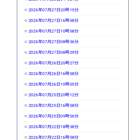
2026年07月27日20時15分
2026年07月27日16時58分
2026年07月27日10時58分
2026年07月27日08時36分
2026年07月27日08時29分
2026年07月26日20時27分
2026年07月26日16時58分
2026年07月26日10時05分
2026年07月25日20時12分
2026年07月25日16時58分
2026年07月25日09時56分
2026年07月22日18時38分
2026年07月22日16時58分