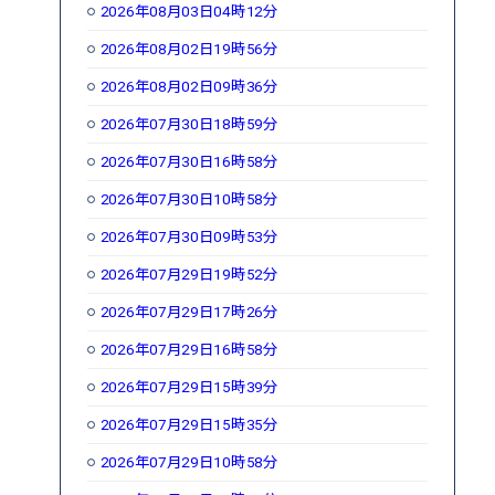
2026年08月03日04時12分
2026年08月02日19時56分
2026年08月02日09時36分
2026年07月30日18時59分
2026年07月30日16時58分
2026年07月30日10時58分
2026年07月30日09時53分
2026年07月29日19時52分
2026年07月29日17時26分
2026年07月29日16時58分
2026年07月29日15時39分
2026年07月29日15時35分
2026年07月29日10時58分