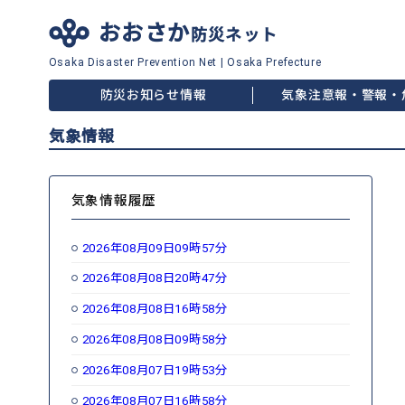
おおさか
防災ネット
Osaka Disaster
Prevention Net
|
Osaka Prefecture
防災お知らせ情報
気象注意報・警報・
気象情報
気象情報履歴
2026年08月09日09時57分
2026年08月08日20時47分
2026年08月08日16時58分
2026年08月08日09時58分
2026年08月07日19時53分
2026年08月07日16時58分