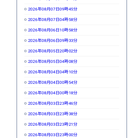
2026年08月07日09時45分
2026年08月07日04時58分
2026年08月06日10時58分
2026年08月06日09時33分
2026年08月05日20時02分
2026年08月05日04時08分
2026年08月04日04時10分
2026年08月04日00時54分
2026年08月04日00時18分
2026年08月03日23時46分
2026年08月03日23時38分
2026年08月03日23時21分
2026年08月03日23時00分