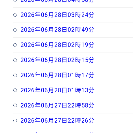
2026年06月28日03時24分
2026年06月28日02時49分
2026年06月28日02時19分
2026年06月28日02時15分
2026年06月28日01時17分
2026年06月28日01時13分
2026年06月27日22時58分
2026年06月27日22時26分