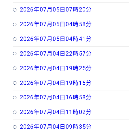
2026年07月05日07時20分
2026年07月05日04時58分
2026年07月05日04時41分
2026年07月04日22時57分
2026年07月04日19時25分
2026年07月04日19時16分
2026年07月04日16時58分
2026年07月04日11時02分
2026年07月04日09時35分