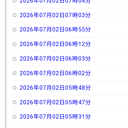
2026年07月02日07時04分
2026年07月02日07時03分
2026年07月02日06時55分
2026年07月02日06時12分
2026年07月02日06時03分
2026年07月02日06時02分
2026年07月02日05時48分
2026年07月02日05時47分
2026年07月02日05時31分