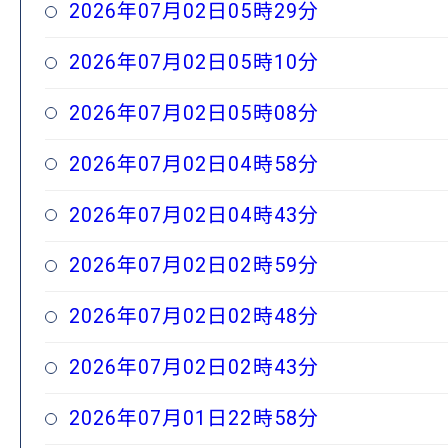
2026年07月02日05時29分
2026年07月02日05時10分
2026年07月02日05時08分
2026年07月02日04時58分
2026年07月02日04時43分
2026年07月02日02時59分
2026年07月02日02時48分
2026年07月02日02時43分
2026年07月01日22時58分