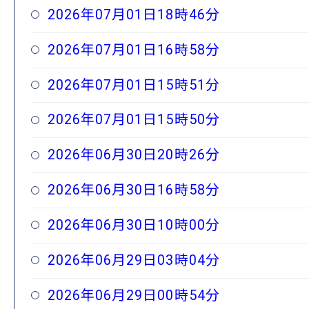
2026年07月01日18時46分
2026年07月01日16時58分
2026年07月01日15時51分
2026年07月01日15時50分
2026年06月30日20時26分
2026年06月30日16時58分
2026年06月30日10時00分
2026年06月29日03時04分
2026年06月29日00時54分