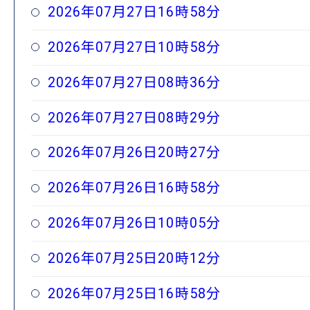
2026年07月27日16時58分
2026年07月27日10時58分
2026年07月27日08時36分
2026年07月27日08時29分
2026年07月26日20時27分
2026年07月26日16時58分
2026年07月26日10時05分
2026年07月25日20時12分
2026年07月25日16時58分