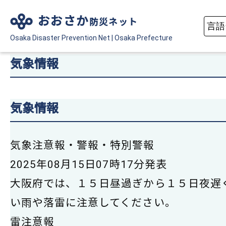
おおさか
防災ネット
Osaka Disaster
Prevention Net
|
Osaka Prefecture
気象情報
気象情報
気象注意報・警報・特別警報
2025年08月15日07時17分発表
大阪府では、１５日昼過ぎから１５日夜遅
い雨や落雷に注意してください。
雷注意報