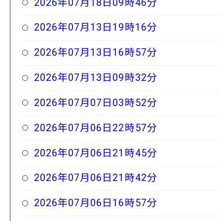
2026年07月18日09時46分
2026年07月13日19時16分
2026年07月13日16時57分
2026年07月13日09時32分
2026年07月07日03時52分
2026年07月06日22時57分
2026年07月06日21時45分
2026年07月06日21時42分
2026年07月06日16時57分