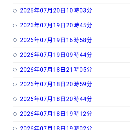
2026年07月20日10時03分
2026年07月19日20時45分
2026年07月19日16時58分
2026年07月19日09時44分
2026年07月18日21時05分
2026年07月18日20時59分
2026年07月18日20時44分
2026年07月18日19時12分
2026年07月18日19時02分