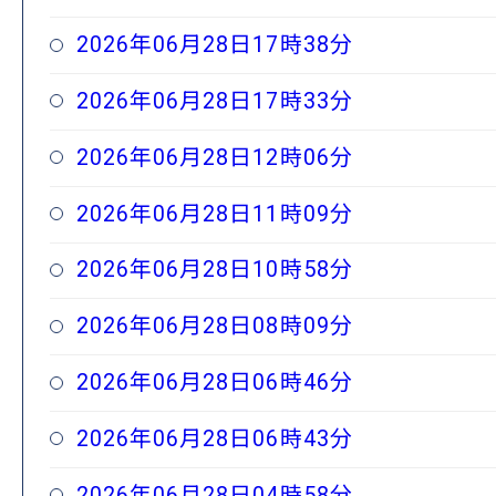
2026年06月28日17時38分
2026年06月28日17時33分
2026年06月28日12時06分
2026年06月28日11時09分
2026年06月28日10時58分
2026年06月28日08時09分
2026年06月28日06時46分
2026年06月28日06時43分
2026年06月28日04時58分