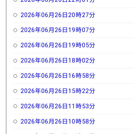
2026年06月26日20時27分
2026年06月26日19時07分
2026年06月26日19時05分
2026年06月26日18時02分
2026年06月26日16時58分
2026年06月26日15時22分
2026年06月26日11時53分
2026年06月26日10時58分