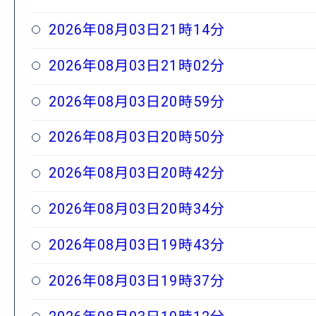
2026年08月03日21時14分
2026年08月03日21時02分
2026年08月03日20時59分
2026年08月03日20時50分
2026年08月03日20時42分
2026年08月03日20時34分
2026年08月03日19時43分
2026年08月03日19時37分