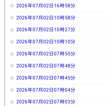
2026年07月02日16時58分
2026年07月02日10時58分
2026年07月02日10時27分
2026年07月02日10時10分
2026年07月02日07時55分
2026年07月02日07時48分
2026年07月02日07時45分
2026年07月02日07時04分
2026年07月02日07時03分