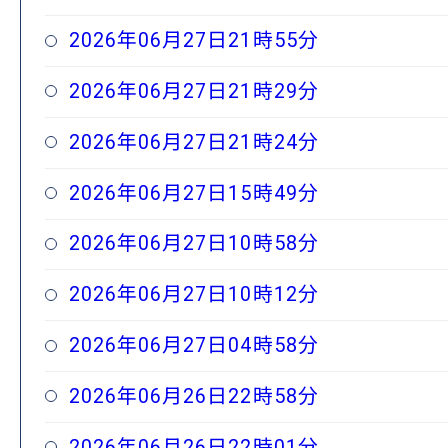
2026年06月27日21時55分
2026年06月27日21時29分
2026年06月27日21時24分
2026年06月27日15時49分
2026年06月27日10時58分
2026年06月27日10時12分
2026年06月27日04時58分
2026年06月26日22時58分
2026年06月26日22時01分