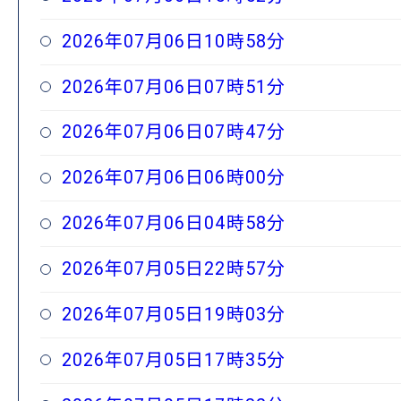
2026年07月06日10時58分
2026年07月06日07時51分
2026年07月06日07時47分
2026年07月06日06時00分
2026年07月06日04時58分
2026年07月05日22時57分
2026年07月05日19時03分
2026年07月05日17時35分