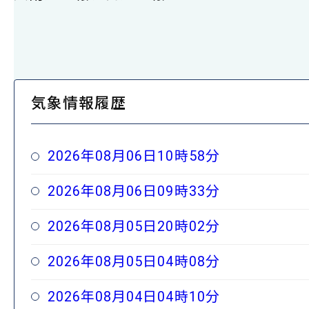
気象情報履歴
2026年08月06日10時58分
2026年08月06日09時33分
2026年08月05日20時02分
2026年08月05日04時08分
2026年08月04日04時10分