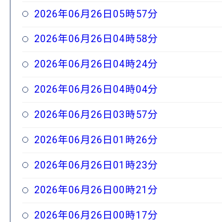
2026年06月26日05時57分
2026年06月26日04時58分
2026年06月26日04時24分
2026年06月26日04時04分
2026年06月26日03時57分
2026年06月26日01時26分
2026年06月26日01時23分
2026年06月26日00時21分
2026年06月26日00時17分