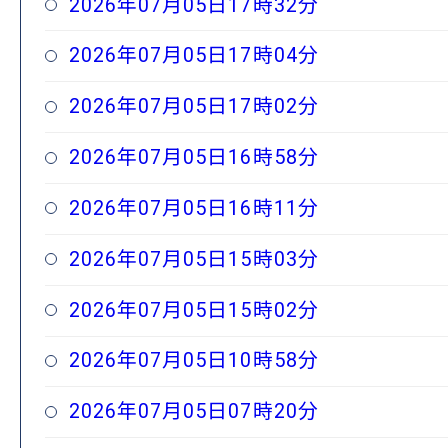
2026年07月05日17時32分
2026年07月05日17時04分
2026年07月05日17時02分
2026年07月05日16時58分
2026年07月05日16時11分
2026年07月05日15時03分
2026年07月05日15時02分
2026年07月05日10時58分
2026年07月05日07時20分