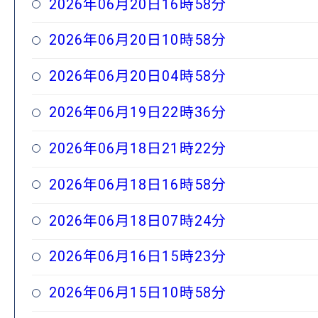
2026年06月20日16時58分
2026年06月20日10時58分
2026年06月20日04時58分
2026年06月19日22時36分
2026年06月18日21時22分
2026年06月18日16時58分
2026年06月18日07時24分
2026年06月16日15時23分
2026年06月15日10時58分