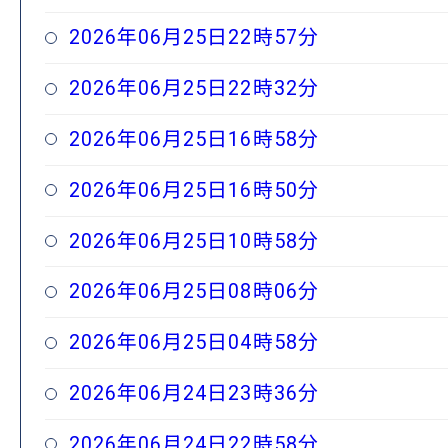
2026年06月25日22時57分
2026年06月25日22時32分
2026年06月25日16時58分
2026年06月25日16時50分
2026年06月25日10時58分
2026年06月25日08時06分
2026年06月25日04時58分
2026年06月24日23時36分
2026年06月24日22時58分