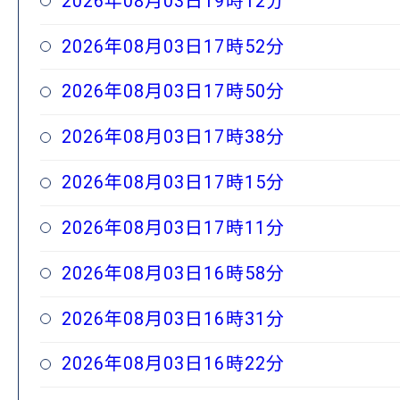
2026年08月03日19時12分
2026年08月03日17時52分
2026年08月03日17時50分
2026年08月03日17時38分
2026年08月03日17時15分
2026年08月03日17時11分
2026年08月03日16時58分
2026年08月03日16時31分
2026年08月03日16時22分