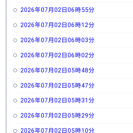
2026年07月02日06時55分
2026年07月02日06時12分
2026年07月02日06時03分
2026年07月02日06時02分
2026年07月02日05時48分
2026年07月02日05時47分
2026年07月02日05時31分
2026年07月02日05時29分
2026年07月02日05時10分