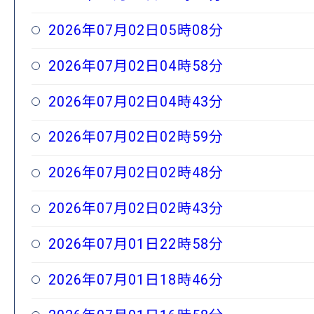
2026年07月02日05時08分
2026年07月02日04時58分
2026年07月02日04時43分
2026年07月02日02時59分
2026年07月02日02時48分
2026年07月02日02時43分
2026年07月01日22時58分
2026年07月01日18時46分