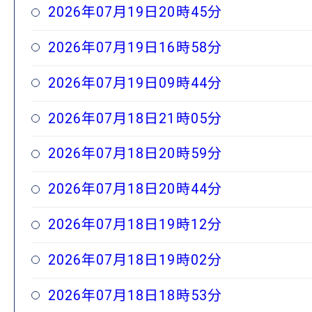
2026年07月19日20時45分
2026年07月19日16時58分
2026年07月19日09時44分
2026年07月18日21時05分
2026年07月18日20時59分
2026年07月18日20時44分
2026年07月18日19時12分
2026年07月18日19時02分
2026年07月18日18時53分