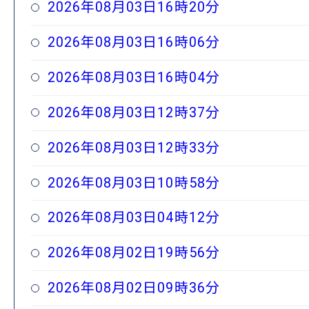
2026年08月03日16時20分
2026年08月03日16時06分
2026年08月03日16時04分
2026年08月03日12時37分
2026年08月03日12時33分
2026年08月03日10時58分
2026年08月03日04時12分
2026年08月02日19時56分
2026年08月02日09時36分