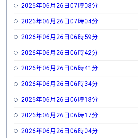
2026年06月26日07時08分
2026年06月26日07時04分
2026年06月26日06時59分
2026年06月26日06時42分
2026年06月26日06時41分
2026年06月26日06時34分
2026年06月26日06時18分
2026年06月26日06時17分
2026年06月26日06時04分