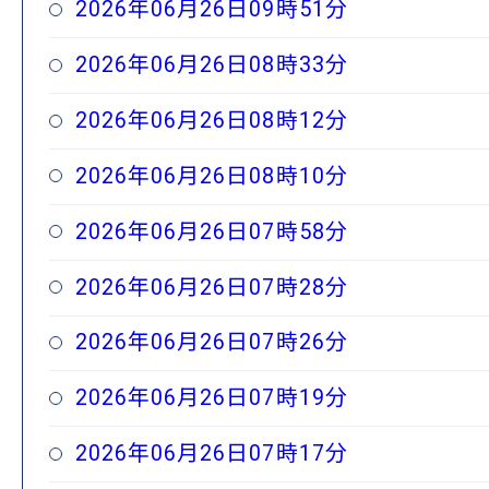
2026年06月26日09時51分
2026年06月26日08時33分
2026年06月26日08時12分
2026年06月26日08時10分
2026年06月26日07時58分
2026年06月26日07時28分
2026年06月26日07時26分
2026年06月26日07時19分
2026年06月26日07時17分