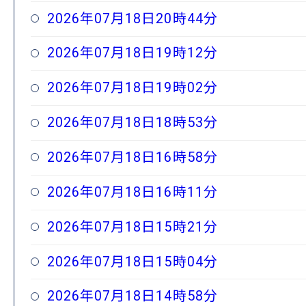
2026年07月18日20時44分
2026年07月18日19時12分
2026年07月18日19時02分
2026年07月18日18時53分
2026年07月18日16時58分
2026年07月18日16時11分
2026年07月18日15時21分
2026年07月18日15時04分
2026年07月18日14時58分