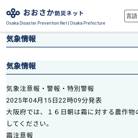
おおさか
防災ネット
Osaka Disaster
Prevention Net
|
Osaka Prefecture
気象情報
気象情報
気象注意報・警報・特別警報
2025年04月15日22時09分発表
大阪府では、１６日朝は霜に対する農作物
してください。
霜注意報