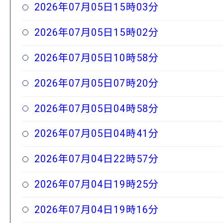
2026年07月05日15時03分
2026年07月05日15時02分
2026年07月05日10時58分
2026年07月05日07時20分
2026年07月05日04時58分
2026年07月05日04時41分
2026年07月04日22時57分
2026年07月04日19時25分
2026年07月04日19時16分