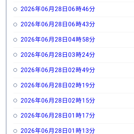
2026年06月28日06時46分
2026年06月28日06時43分
2026年06月28日04時58分
2026年06月28日03時24分
2026年06月28日02時49分
2026年06月28日02時19分
2026年06月28日02時15分
2026年06月28日01時17分
2026年06月28日01時13分