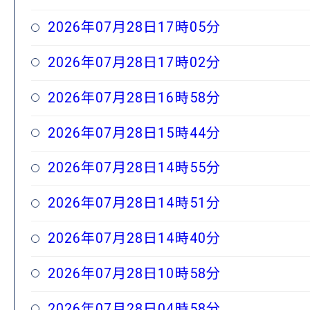
2026年07月28日17時05分
2026年07月28日17時02分
2026年07月28日16時58分
2026年07月28日15時44分
2026年07月28日14時55分
2026年07月28日14時51分
2026年07月28日14時40分
2026年07月28日10時58分
2026年07月28日04時58分