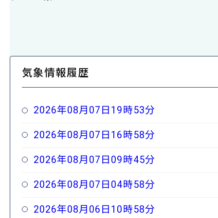
気象情報履歴
2026年08月07日19時53分
2026年08月07日16時58分
2026年08月07日09時45分
2026年08月07日04時58分
2026年08月06日10時58分