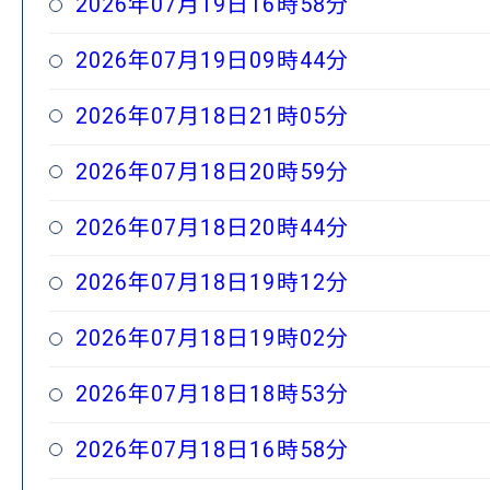
2026年07月19日16時58分
2026年07月19日09時44分
2026年07月18日21時05分
2026年07月18日20時59分
2026年07月18日20時44分
2026年07月18日19時12分
2026年07月18日19時02分
2026年07月18日18時53分
2026年07月18日16時58分