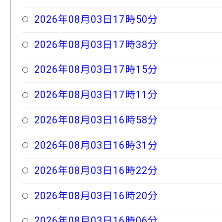
2026年08月03日17時50分
2026年08月03日17時38分
2026年08月03日17時15分
2026年08月03日17時11分
2026年08月03日16時58分
2026年08月03日16時31分
2026年08月03日16時22分
2026年08月03日16時20分
2026年08月03日16時06分