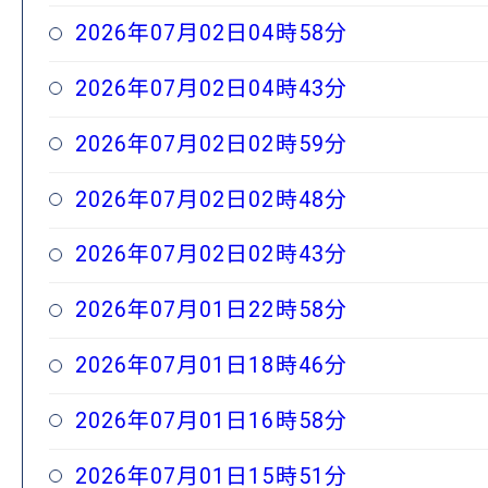
2026年07月02日04時58分
2026年07月02日04時43分
2026年07月02日02時59分
2026年07月02日02時48分
2026年07月02日02時43分
2026年07月01日22時58分
2026年07月01日18時46分
2026年07月01日16時58分
2026年07月01日15時51分