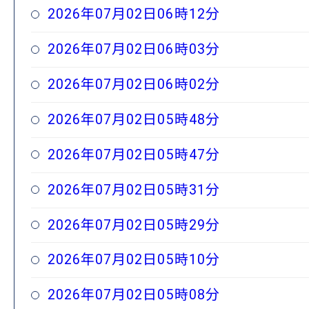
2026年07月02日06時12分
2026年07月02日06時03分
2026年07月02日06時02分
2026年07月02日05時48分
2026年07月02日05時47分
2026年07月02日05時31分
2026年07月02日05時29分
2026年07月02日05時10分
2026年07月02日05時08分