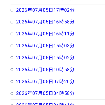
2026年07月05日17時02分
2026年07月05日16時58分
2026年07月05日16時11分
2026年07月05日15時03分
2026年07月05日15時02分
2026年07月05日10時58分
2026年07月05日07時20分
2026年07月05日04時58分