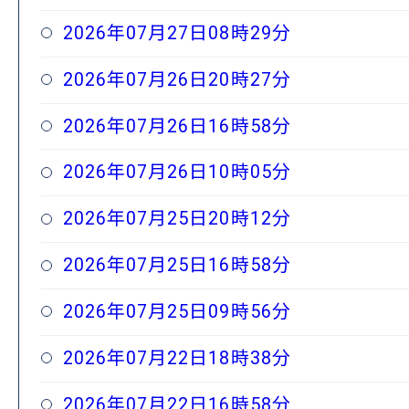
2026年07月27日08時29分
2026年07月26日20時27分
2026年07月26日16時58分
2026年07月26日10時05分
2026年07月25日20時12分
2026年07月25日16時58分
2026年07月25日09時56分
2026年07月22日18時38分
2026年07月22日16時58分