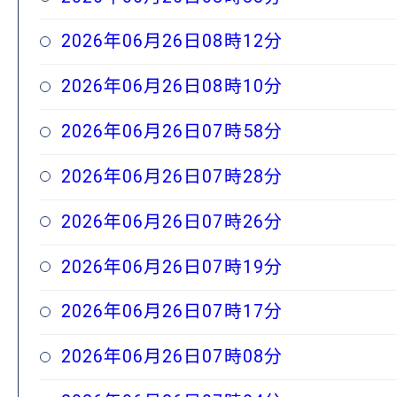
2026年06月26日08時12分
2026年06月26日08時10分
2026年06月26日07時58分
2026年06月26日07時28分
2026年06月26日07時26分
2026年06月26日07時19分
2026年06月26日07時17分
2026年06月26日07時08分