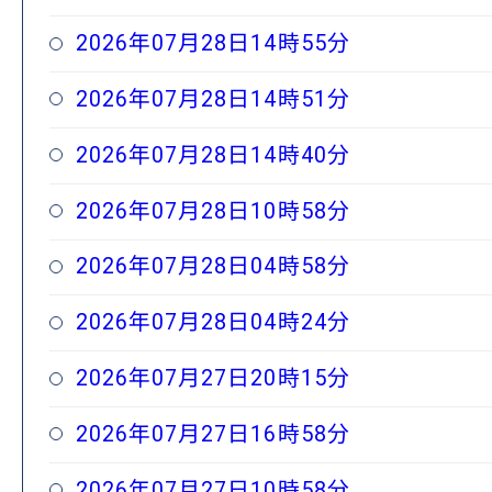
2026年07月28日14時55分
2026年07月28日14時51分
2026年07月28日14時40分
2026年07月28日10時58分
2026年07月28日04時58分
2026年07月28日04時24分
2026年07月27日20時15分
2026年07月27日16時58分
2026年07月27日10時58分