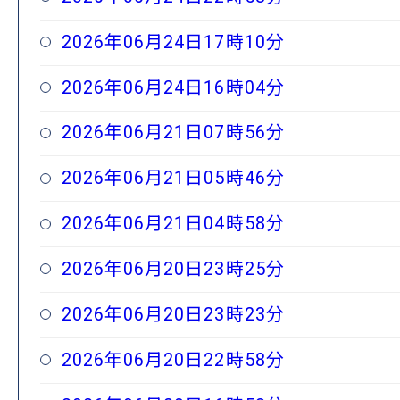
2026年06月24日17時10分
2026年06月24日16時04分
2026年06月21日07時56分
2026年06月21日05時46分
2026年06月21日04時58分
2026年06月20日23時25分
2026年06月20日23時23分
2026年06月20日22時58分