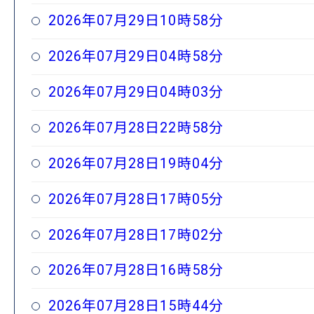
2026年07月29日10時58分
2026年07月29日04時58分
2026年07月29日04時03分
2026年07月28日22時58分
2026年07月28日19時04分
2026年07月28日17時05分
2026年07月28日17時02分
2026年07月28日16時58分
2026年07月28日15時44分