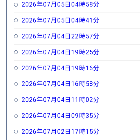
2026年07月05日04時58分
2026年07月05日04時41分
2026年07月04日22時57分
2026年07月04日19時25分
2026年07月04日19時16分
2026年07月04日16時58分
2026年07月04日11時02分
2026年07月04日09時35分
2026年07月02日17時15分