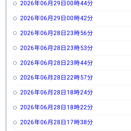
2026年06月29日00時44分
2026年06月29日00時42分
2026年06月28日23時56分
2026年06月28日23時53分
2026年06月28日23時44分
2026年06月28日22時57分
2026年06月28日18時24分
2026年06月28日18時22分
2026年06月28日17時38分