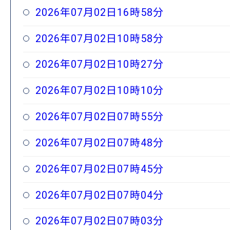
2026年07月02日16時58分
2026年07月02日10時58分
2026年07月02日10時27分
2026年07月02日10時10分
2026年07月02日07時55分
2026年07月02日07時48分
2026年07月02日07時45分
2026年07月02日07時04分
2026年07月02日07時03分