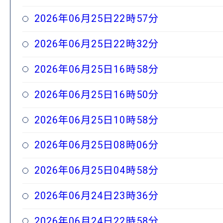
2026年06月25日22時57分
2026年06月25日22時32分
2026年06月25日16時58分
2026年06月25日16時50分
2026年06月25日10時58分
2026年06月25日08時06分
2026年06月25日04時58分
2026年06月24日23時36分
2026年06月24日22時58分