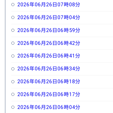
2026年06月26日07時08分
2026年06月26日07時04分
2026年06月26日06時59分
2026年06月26日06時42分
2026年06月26日06時41分
2026年06月26日06時34分
2026年06月26日06時18分
2026年06月26日06時17分
2026年06月26日06時04分