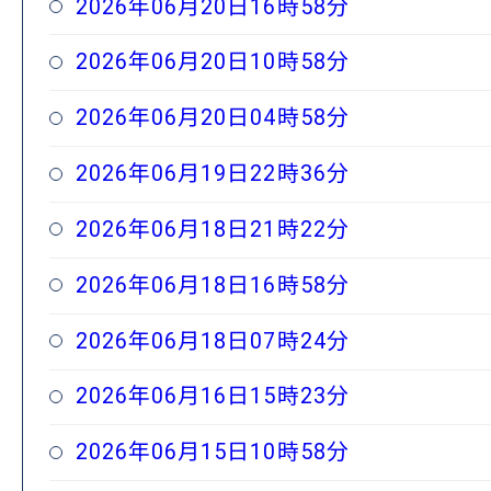
2026年06月20日16時58分
2026年06月20日10時58分
2026年06月20日04時58分
2026年06月19日22時36分
2026年06月18日21時22分
2026年06月18日16時58分
2026年06月18日07時24分
2026年06月16日15時23分
2026年06月15日10時58分