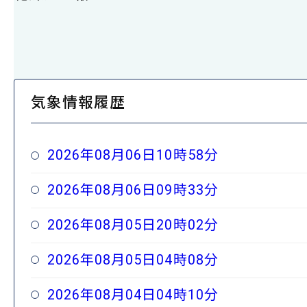
気象情報履歴
2026年08月06日10時58分
2026年08月06日09時33分
2026年08月05日20時02分
2026年08月05日04時08分
2026年08月04日04時10分