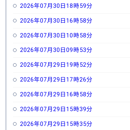
2026年07月30日18時59分
2026年07月30日16時58分
2026年07月30日10時58分
2026年07月30日09時53分
2026年07月29日19時52分
2026年07月29日17時26分
2026年07月29日16時58分
2026年07月29日15時39分
2026年07月29日15時35分