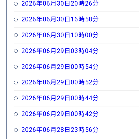
2026年06月30日20時26分
2026年06月30日16時58分
2026年06月30日10時00分
2026年06月29日03時04分
2026年06月29日00時54分
2026年06月29日00時52分
2026年06月29日00時44分
2026年06月29日00時42分
2026年06月28日23時56分