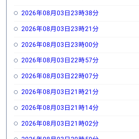
2026年08月03日23時38分
2026年08月03日23時21分
2026年08月03日23時00分
2026年08月03日22時57分
2026年08月03日22時07分
2026年08月03日21時21分
2026年08月03日21時14分
2026年08月03日21時02分