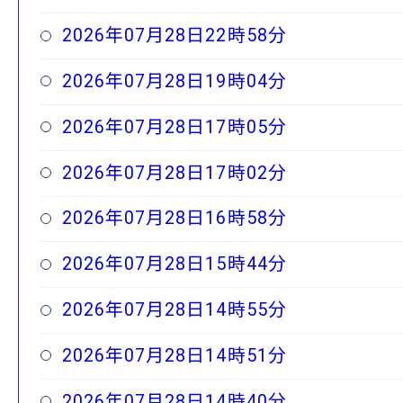
2026年07月28日22時58分
2026年07月28日19時04分
2026年07月28日17時05分
2026年07月28日17時02分
2026年07月28日16時58分
2026年07月28日15時44分
2026年07月28日14時55分
2026年07月28日14時51分
2026年07月28日14時40分