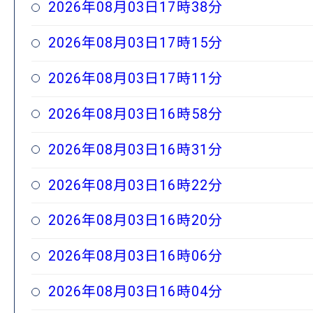
2026年08月03日17時38分
2026年08月03日17時15分
2026年08月03日17時11分
2026年08月03日16時58分
2026年08月03日16時31分
2026年08月03日16時22分
2026年08月03日16時20分
2026年08月03日16時06分
2026年08月03日16時04分