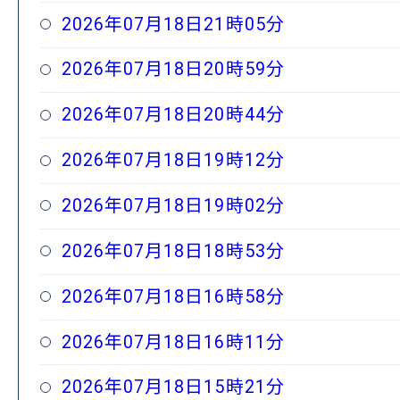
2026年07月18日21時05分
2026年07月18日20時59分
2026年07月18日20時44分
2026年07月18日19時12分
2026年07月18日19時02分
2026年07月18日18時53分
2026年07月18日16時58分
2026年07月18日16時11分
2026年07月18日15時21分