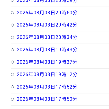
2026年08月03日20時59分
2026年08月03日20時50分
2026年08月03日20時42分
2026年08月03日20時34分
2026年08月03日19時43分
2026年08月03日19時37分
2026年08月03日19時12分
2026年08月03日17時52分
2026年08月03日17時50分