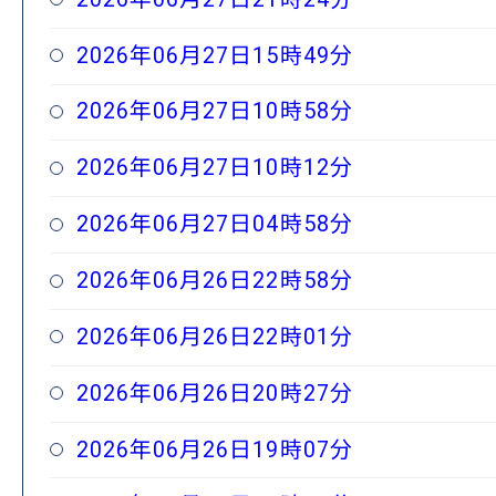
2026年06月27日15時49分
2026年06月27日10時58分
2026年06月27日10時12分
2026年06月27日04時58分
2026年06月26日22時58分
2026年06月26日22時01分
2026年06月26日20時27分
2026年06月26日19時07分