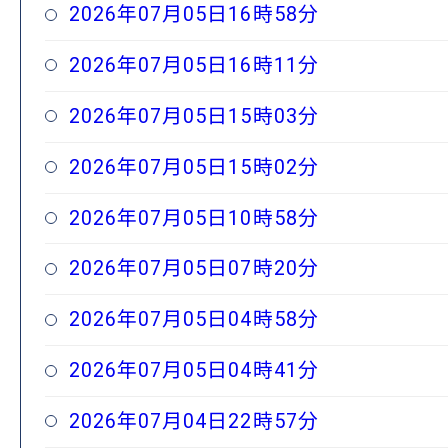
2026年07月05日16時58分
2026年07月05日16時11分
2026年07月05日15時03分
2026年07月05日15時02分
2026年07月05日10時58分
2026年07月05日07時20分
2026年07月05日04時58分
2026年07月05日04時41分
2026年07月04日22時57分