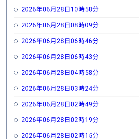
2026年06月28日10時58分
2026年06月28日08時09分
2026年06月28日06時46分
2026年06月28日06時43分
2026年06月28日04時58分
2026年06月28日03時24分
2026年06月28日02時49分
2026年06月28日02時19分
2026年06月28日02時15分