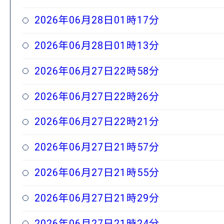
2026年06月28日01時17分
2026年06月28日01時13分
2026年06月27日22時58分
2026年06月27日22時26分
2026年06月27日22時21分
2026年06月27日21時57分
2026年06月27日21時55分
2026年06月27日21時29分
2026年06月27日21時24分