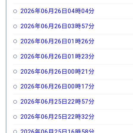
2026年06月26日04時04分
2026年06月26日03時57分
2026年06月26日01時26分
2026年06月26日01時23分
2026年06月26日00時21分
2026年06月26日00時17分
2026年06月25日22時57分
2026年06月25日22時32分
2026年06月25日16時58分