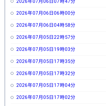
2026年07月06日07時47分
2026年07月06日06時00分
2026年07月06日04時58分
2026年07月05日22時57分
2026年07月05日19時03分
2026年07月05日17時35分
2026年07月05日17時32分
2026年07月05日17時04分
2026年07月05日17時02分