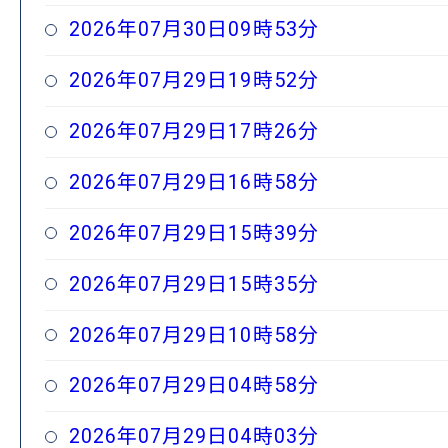
2026年07月30日09時53分
2026年07月29日19時52分
2026年07月29日17時26分
2026年07月29日16時58分
2026年07月29日15時39分
2026年07月29日15時35分
2026年07月29日10時58分
2026年07月29日04時58分
2026年07月29日04時03分