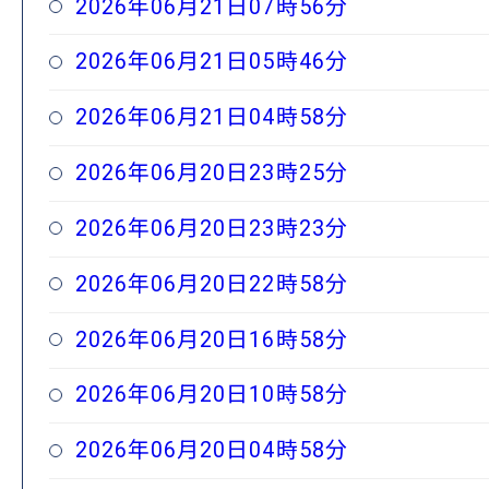
2026年06月21日07時56分
2026年06月21日05時46分
2026年06月21日04時58分
2026年06月20日23時25分
2026年06月20日23時23分
2026年06月20日22時58分
2026年06月20日16時58分
2026年06月20日10時58分
2026年06月20日04時58分