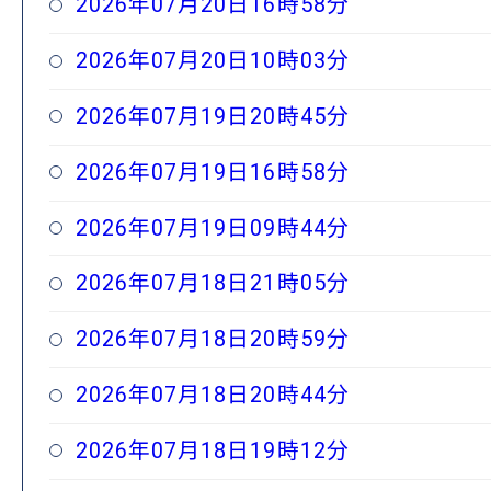
2026年07月20日16時58分
2026年07月20日10時03分
2026年07月19日20時45分
2026年07月19日16時58分
2026年07月19日09時44分
2026年07月18日21時05分
2026年07月18日20時59分
2026年07月18日20時44分
2026年07月18日19時12分