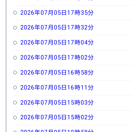
2026年07月05日17時35分
2026年07月05日17時32分
2026年07月05日17時04分
2026年07月05日17時02分
2026年07月05日16時58分
2026年07月05日16時11分
2026年07月05日15時03分
2026年07月05日15時02分