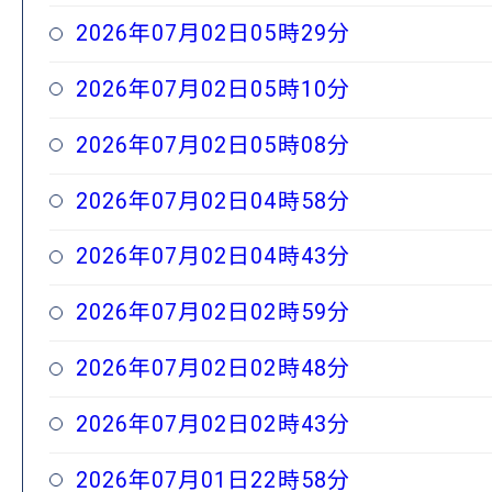
2026年07月02日05時29分
2026年07月02日05時10分
2026年07月02日05時08分
2026年07月02日04時58分
2026年07月02日04時43分
2026年07月02日02時59分
2026年07月02日02時48分
2026年07月02日02時43分
2026年07月01日22時58分