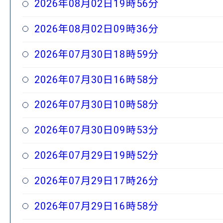
2026年08月02日19時56分
2026年08月02日09時36分
2026年07月30日18時59分
2026年07月30日16時58分
2026年07月30日10時58分
2026年07月30日09時53分
2026年07月29日19時52分
2026年07月29日17時26分
2026年07月29日16時58分