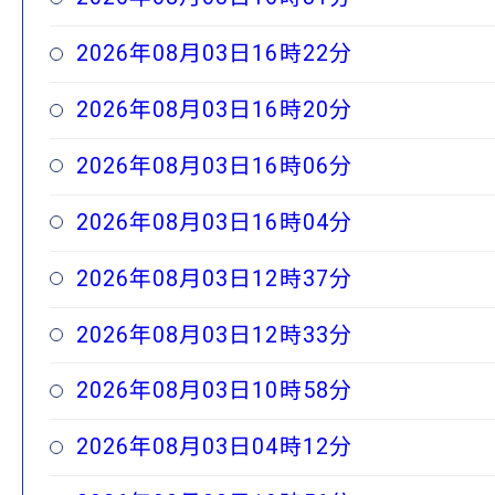
2026年08月03日16時22分
2026年08月03日16時20分
2026年08月03日16時06分
2026年08月03日16時04分
2026年08月03日12時37分
2026年08月03日12時33分
2026年08月03日10時58分
2026年08月03日04時12分