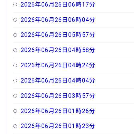
2026年06月26日06時17分
2026年06月26日06時04分
2026年06月26日05時57分
2026年06月26日04時58分
2026年06月26日04時24分
2026年06月26日04時04分
2026年06月26日03時57分
2026年06月26日01時26分
2026年06月26日01時23分