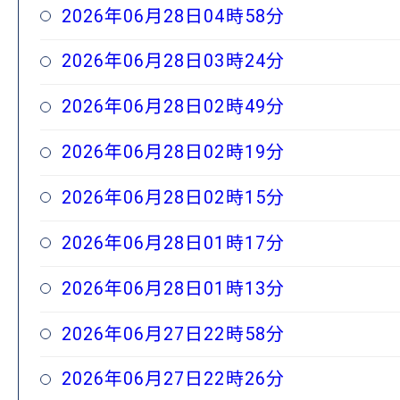
2026年06月28日04時58分
2026年06月28日03時24分
2026年06月28日02時49分
2026年06月28日02時19分
2026年06月28日02時15分
2026年06月28日01時17分
2026年06月28日01時13分
2026年06月27日22時58分
2026年06月27日22時26分