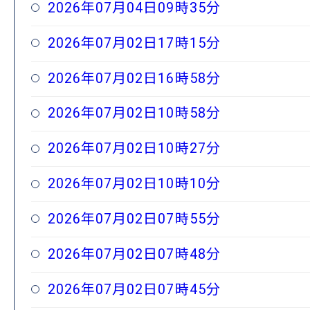
2026年07月04日09時35分
2026年07月02日17時15分
2026年07月02日16時58分
2026年07月02日10時58分
2026年07月02日10時27分
2026年07月02日10時10分
2026年07月02日07時55分
2026年07月02日07時48分
2026年07月02日07時45分