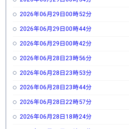
2026年06月29日00時52分
2026年06月29日00時44分
2026年06月29日00時42分
2026年06月28日23時56分
2026年06月28日23時53分
2026年06月28日23時44分
2026年06月28日22時57分
2026年06月28日18時24分