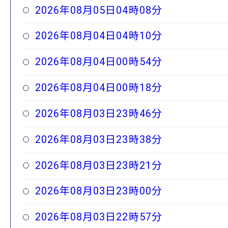
2026年08月05日04時08分
2026年08月04日04時10分
2026年08月04日00時54分
2026年08月04日00時18分
2026年08月03日23時46分
2026年08月03日23時38分
2026年08月03日23時21分
2026年08月03日23時00分
2026年08月03日22時57分