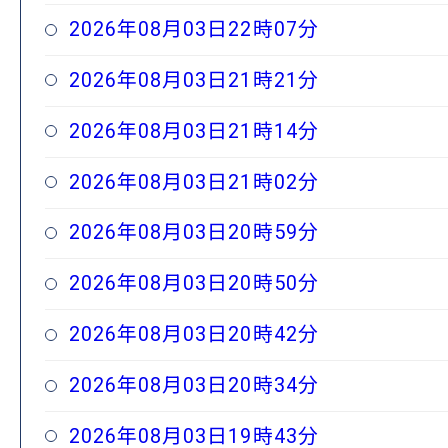
2026年08月03日22時07分
2026年08月03日21時21分
2026年08月03日21時14分
2026年08月03日21時02分
2026年08月03日20時59分
2026年08月03日20時50分
2026年08月03日20時42分
2026年08月03日20時34分
2026年08月03日19時43分