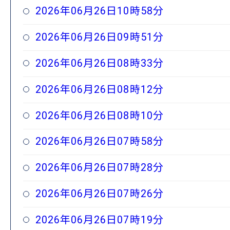
2026年06月26日10時58分
2026年06月26日09時51分
2026年06月26日08時33分
2026年06月26日08時12分
2026年06月26日08時10分
2026年06月26日07時58分
2026年06月26日07時28分
2026年06月26日07時26分
2026年06月26日07時19分