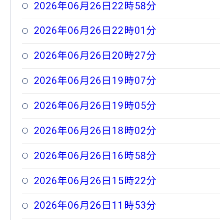
2026年06月26日22時58分
2026年06月26日22時01分
2026年06月26日20時27分
2026年06月26日19時07分
2026年06月26日19時05分
2026年06月26日18時02分
2026年06月26日16時58分
2026年06月26日15時22分
2026年06月26日11時53分