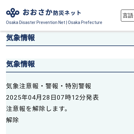
おおさか
防災ネット
Osaka Disaster
Prevention Net
|
Osaka Prefecture
気象情報
気象情報
気象注意報・警報・特別警報
2025年04月28日07時12分発表
注意報を解除します。
解除