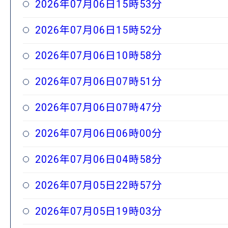
2026年07月06日15時53分
2026年07月06日15時52分
2026年07月06日10時58分
2026年07月06日07時51分
2026年07月06日07時47分
2026年07月06日06時00分
2026年07月06日04時58分
2026年07月05日22時57分
2026年07月05日19時03分