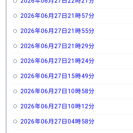
2026年06月27日22時21分
2026年06月27日21時57分
2026年06月27日21時55分
2026年06月27日21時29分
2026年06月27日21時24分
2026年06月27日15時49分
2026年06月27日10時58分
2026年06月27日10時12分
2026年06月27日04時58分