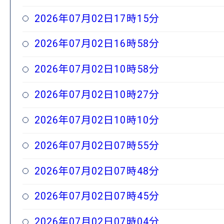
2026年07月02日17時15分
2026年07月02日16時58分
2026年07月02日10時58分
2026年07月02日10時27分
2026年07月02日10時10分
2026年07月02日07時55分
2026年07月02日07時48分
2026年07月02日07時45分
2026年07月02日07時04分