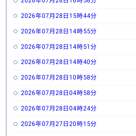
2026年07月28日16時58分
2026年07月28日15時44分
2026年07月28日14時55分
2026年07月28日14時51分
2026年07月28日14時40分
2026年07月28日10時58分
2026年07月28日04時58分
2026年07月28日04時24分
2026年07月27日20時15分