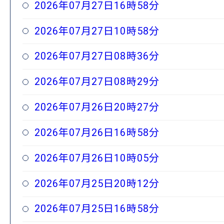
2026年07月27日16時58分
2026年07月27日10時58分
2026年07月27日08時36分
2026年07月27日08時29分
2026年07月26日20時27分
2026年07月26日16時58分
2026年07月26日10時05分
2026年07月25日20時12分
2026年07月25日16時58分