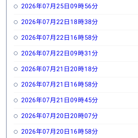
2026年07月25日09時56分
2026年07月22日18時38分
2026年07月22日16時58分
2026年07月22日09時31分
2026年07月21日20時18分
2026年07月21日16時58分
2026年07月21日09時45分
2026年07月20日20時07分
2026年07月20日16時58分