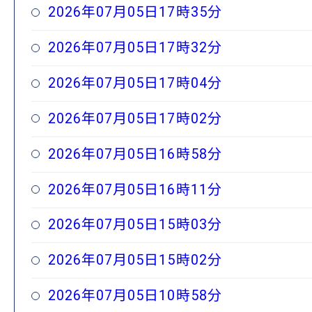
2026年07月05日17時35分
2026年07月05日17時32分
2026年07月05日17時04分
2026年07月05日17時02分
2026年07月05日16時58分
2026年07月05日16時11分
2026年07月05日15時03分
2026年07月05日15時02分
2026年07月05日10時58分