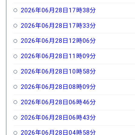
2026年06月28日17時38分
2026年06月28日17時33分
2026年06月28日12時06分
2026年06月28日11時09分
2026年06月28日10時58分
2026年06月28日08時09分
2026年06月28日06時46分
2026年06月28日06時43分
2026年06月28日04時58分