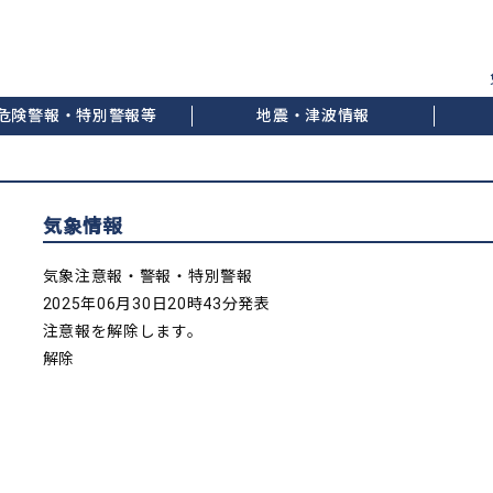
危険警報・特別警報等
地震・津波情報
気象情報
気象注意報・警報・特別警報
2025年06月30日20時43分発表
注意報を解除します。
解除