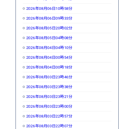
2026年08月06日10時58分
2026年08月06日09時33分
2026年08月05日20時02分
2026年08月05日04時08分
2026年08月04日04時10分
2026年08月04日00時54分
2026年08月04日00時18分
2026年08月03日23時46分
2026年08月03日23時38分
2026年08月03日23時21分
2026年08月03日23時00分
2026年08月03日22時57分
2026年08月03日22時07分