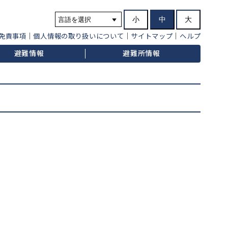
小
中
大
免責事項
個人情報の取り扱いについて
サイトマップ
ヘルプ
避難情報
避難所情報