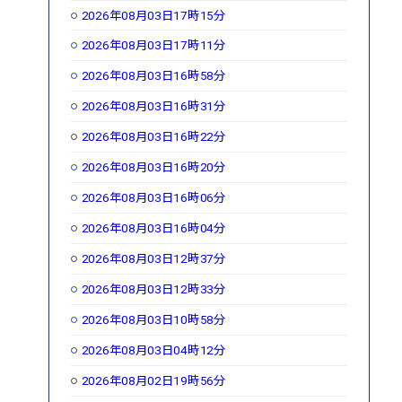
2026年08月03日17時15分
2026年08月03日17時11分
2026年08月03日16時58分
2026年08月03日16時31分
2026年08月03日16時22分
2026年08月03日16時20分
2026年08月03日16時06分
2026年08月03日16時04分
2026年08月03日12時37分
2026年08月03日12時33分
2026年08月03日10時58分
2026年08月03日04時12分
2026年08月02日19時56分