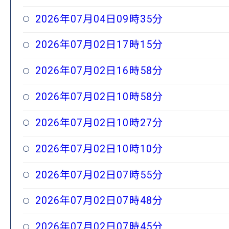
2026年07月04日09時35分
2026年07月02日17時15分
2026年07月02日16時58分
2026年07月02日10時58分
2026年07月02日10時27分
2026年07月02日10時10分
2026年07月02日07時55分
2026年07月02日07時48分
2026年07月02日07時45分