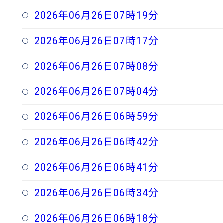
2026年06月26日07時19分
2026年06月26日07時17分
2026年06月26日07時08分
2026年06月26日07時04分
2026年06月26日06時59分
2026年06月26日06時42分
2026年06月26日06時41分
2026年06月26日06時34分
2026年06月26日06時18分