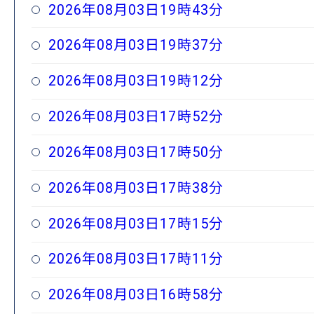
2026年08月03日19時43分
2026年08月03日19時37分
2026年08月03日19時12分
2026年08月03日17時52分
2026年08月03日17時50分
2026年08月03日17時38分
2026年08月03日17時15分
2026年08月03日17時11分
2026年08月03日16時58分