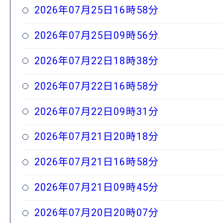
2026年07月25日16時58分
2026年07月25日09時56分
2026年07月22日18時38分
2026年07月22日16時58分
2026年07月22日09時31分
2026年07月21日20時18分
2026年07月21日16時58分
2026年07月21日09時45分
2026年07月20日20時07分