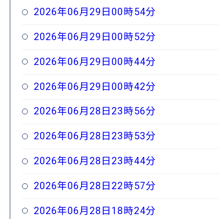
2026年06月29日00時54分
2026年06月29日00時52分
2026年06月29日00時44分
2026年06月29日00時42分
2026年06月28日23時56分
2026年06月28日23時53分
2026年06月28日23時44分
2026年06月28日22時57分
2026年06月28日18時24分