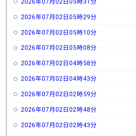
2026年07月02日05時31分
2026年07月02日05時29分
2026年07月02日05時10分
2026年07月02日05時08分
2026年07月02日04時58分
2026年07月02日04時43分
2026年07月02日02時59分
2026年07月02日02時48分
2026年07月02日02時43分