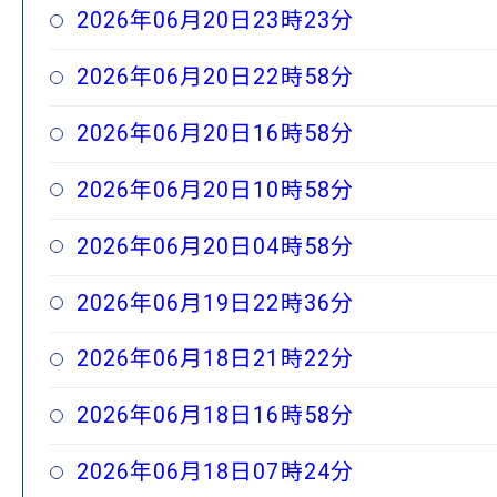
2026年06月20日23時23分
2026年06月20日22時58分
2026年06月20日16時58分
2026年06月20日10時58分
2026年06月20日04時58分
2026年06月19日22時36分
2026年06月18日21時22分
2026年06月18日16時58分
2026年06月18日07時24分