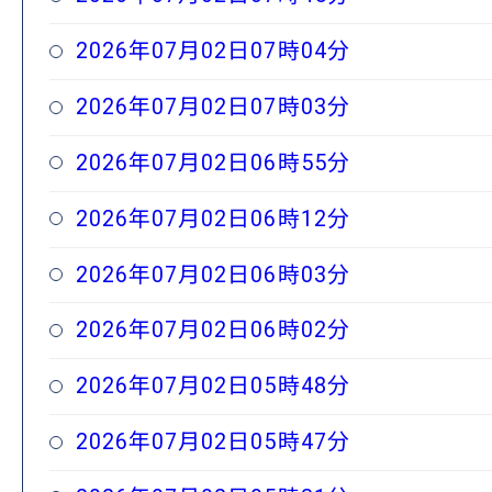
2026年07月02日07時04分
2026年07月02日07時03分
2026年07月02日06時55分
2026年07月02日06時12分
2026年07月02日06時03分
2026年07月02日06時02分
2026年07月02日05時48分
2026年07月02日05時47分