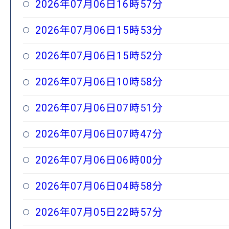
2026年07月06日16時57分
2026年07月06日15時53分
2026年07月06日15時52分
2026年07月06日10時58分
2026年07月06日07時51分
2026年07月06日07時47分
2026年07月06日06時00分
2026年07月06日04時58分
2026年07月05日22時57分