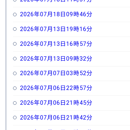
2026年07月18日09時46分
2026年07月13日19時16分
2026年07月13日16時57分
2026年07月13日09時32分
2026年07月07日03時52分
2026年07月06日22時57分
2026年07月06日21時45分
2026年07月06日21時42分