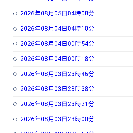
2026年08月05日04時08分
2026年08月04日04時10分
2026年08月04日00時54分
2026年08月04日00時18分
2026年08月03日23時46分
2026年08月03日23時38分
2026年08月03日23時21分
2026年08月03日23時00分