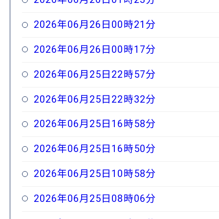
2026年06月26日00時21分
2026年06月26日00時17分
2026年06月25日22時57分
2026年06月25日22時32分
2026年06月25日16時58分
2026年06月25日16時50分
2026年06月25日10時58分
2026年06月25日08時06分