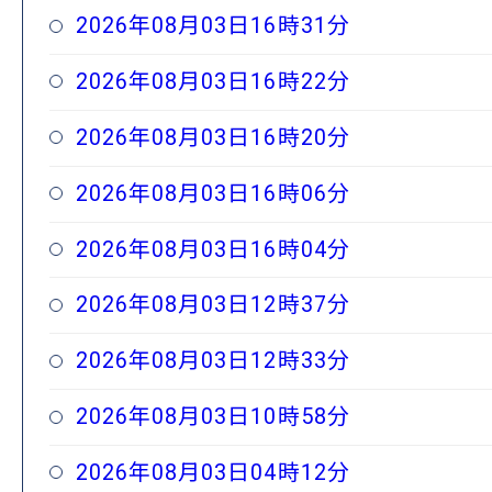
2026年08月03日16時31分
2026年08月03日16時22分
2026年08月03日16時20分
2026年08月03日16時06分
2026年08月03日16時04分
2026年08月03日12時37分
2026年08月03日12時33分
2026年08月03日10時58分
2026年08月03日04時12分