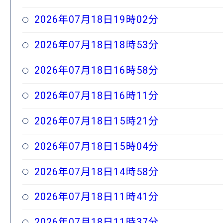
2026年07月18日19時02分
2026年07月18日18時53分
2026年07月18日16時58分
2026年07月18日16時11分
2026年07月18日15時21分
2026年07月18日15時04分
2026年07月18日14時58分
2026年07月18日11時41分
2026年07月18日11時37分