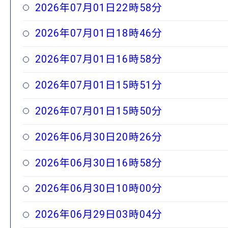
2026年07月01日22時58分
2026年07月01日18時46分
2026年07月01日16時58分
2026年07月01日15時51分
2026年07月01日15時50分
2026年06月30日20時26分
2026年06月30日16時58分
2026年06月30日10時00分
2026年06月29日03時04分