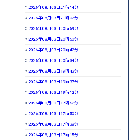
2026年08月03日21時14分
2026年08月03日21時02分
2026年08月03日20時59分
2026年08月03日20時50分
2026年08月03日20時42分
2026年08月03日20時34分
2026年08月03日19時43分
2026年08月03日19時37分
2026年08月03日19時12分
2026年08月03日17時52分
2026年08月03日17時50分
2026年08月03日17時38分
2026年08月03日17時15分