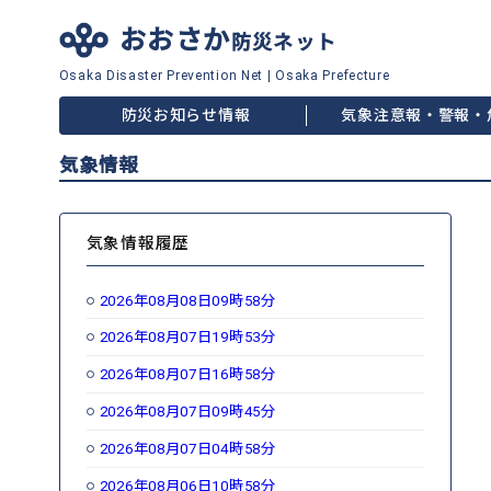
おおさか
防災ネット
Osaka Disaster
Prevention Net
|
Osaka Prefecture
防災お知らせ情報
気象注意報・警報・
気象情報
気象情報履歴
2026年08月08日09時58分
2026年08月07日19時53分
2026年08月07日16時58分
2026年08月07日09時45分
2026年08月07日04時58分
2026年08月06日10時58分