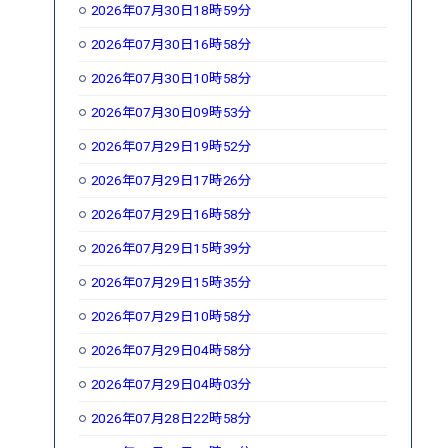
2026年07月30日18時59分
2026年07月30日16時58分
2026年07月30日10時58分
2026年07月30日09時53分
2026年07月29日19時52分
2026年07月29日17時26分
2026年07月29日16時58分
2026年07月29日15時39分
2026年07月29日15時35分
2026年07月29日10時58分
2026年07月29日04時58分
2026年07月29日04時03分
2026年07月28日22時58分