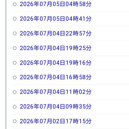
2026年07月05日04時58分
2026年07月05日04時41分
2026年07月04日22時57分
2026年07月04日19時25分
2026年07月04日19時16分
2026年07月04日16時58分
2026年07月04日11時02分
2026年07月04日09時35分
2026年07月02日17時15分