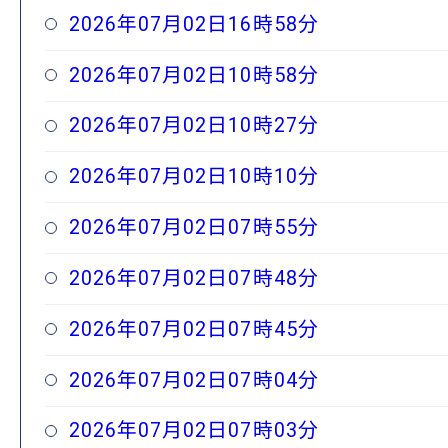
2026年07月02日16時58分
2026年07月02日10時58分
2026年07月02日10時27分
2026年07月02日10時10分
2026年07月02日07時55分
2026年07月02日07時48分
2026年07月02日07時45分
2026年07月02日07時04分
2026年07月02日07時03分