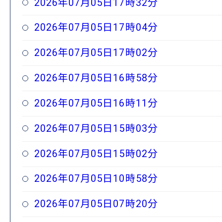
2026年07月05日17時32分
2026年07月05日17時04分
2026年07月05日17時02分
2026年07月05日16時58分
2026年07月05日16時11分
2026年07月05日15時03分
2026年07月05日15時02分
2026年07月05日10時58分
2026年07月05日07時20分