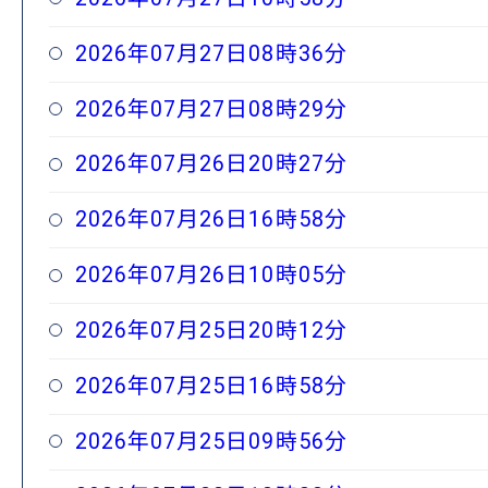
2026年07月27日08時36分
2026年07月27日08時29分
2026年07月26日20時27分
2026年07月26日16時58分
2026年07月26日10時05分
2026年07月25日20時12分
2026年07月25日16時58分
2026年07月25日09時56分