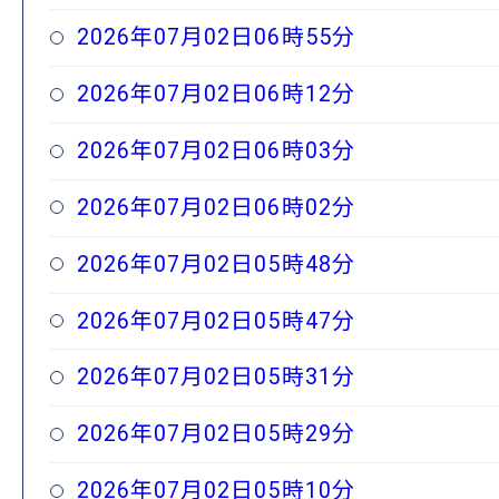
2026年07月02日06時55分
2026年07月02日06時12分
2026年07月02日06時03分
2026年07月02日06時02分
2026年07月02日05時48分
2026年07月02日05時47分
2026年07月02日05時31分
2026年07月02日05時29分
2026年07月02日05時10分