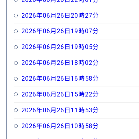
2026年06月26日20時27分
2026年06月26日19時07分
2026年06月26日19時05分
2026年06月26日18時02分
2026年06月26日16時58分
2026年06月26日15時22分
2026年06月26日11時53分
2026年06月26日10時58分