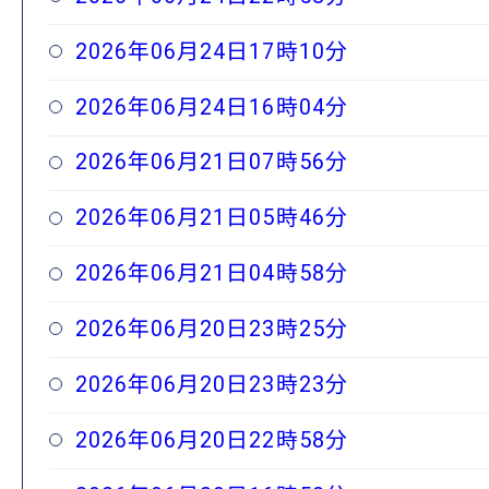
2026年06月24日17時10分
2026年06月24日16時04分
2026年06月21日07時56分
2026年06月21日05時46分
2026年06月21日04時58分
2026年06月20日23時25分
2026年06月20日23時23分
2026年06月20日22時58分