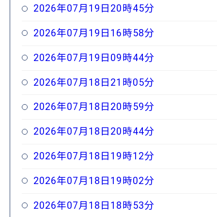
2026年07月19日20時45分
2026年07月19日16時58分
2026年07月19日09時44分
2026年07月18日21時05分
2026年07月18日20時59分
2026年07月18日20時44分
2026年07月18日19時12分
2026年07月18日19時02分
2026年07月18日18時53分