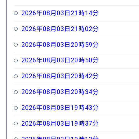
2026年08月03日21時14分
2026年08月03日21時02分
2026年08月03日20時59分
2026年08月03日20時50分
2026年08月03日20時42分
2026年08月03日20時34分
2026年08月03日19時43分
2026年08月03日19時37分