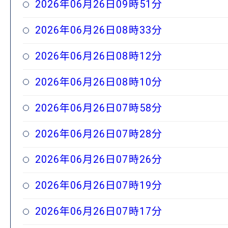
2026年06月26日09時51分
2026年06月26日08時33分
2026年06月26日08時12分
2026年06月26日08時10分
2026年06月26日07時58分
2026年06月26日07時28分
2026年06月26日07時26分
2026年06月26日07時19分
2026年06月26日07時17分