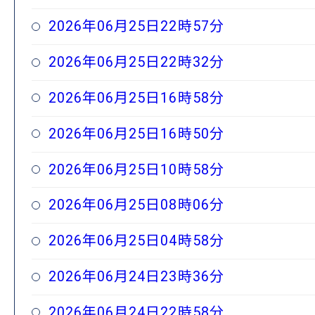
2026年06月25日22時57分
2026年06月25日22時32分
2026年06月25日16時58分
2026年06月25日16時50分
2026年06月25日10時58分
2026年06月25日08時06分
2026年06月25日04時58分
2026年06月24日23時36分
2026年06月24日22時58分