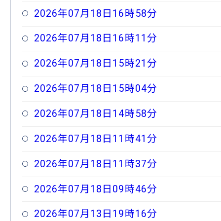
2026年07月18日16時58分
2026年07月18日16時11分
2026年07月18日15時21分
2026年07月18日15時04分
2026年07月18日14時58分
2026年07月18日11時41分
2026年07月18日11時37分
2026年07月18日09時46分
2026年07月13日19時16分