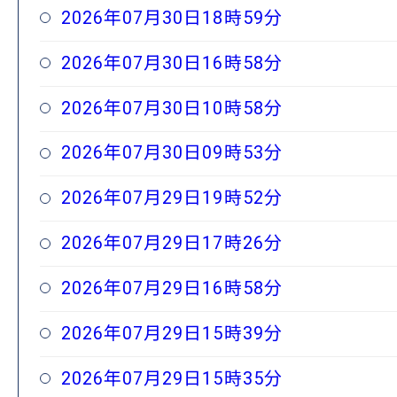
2026年07月30日18時59分
2026年07月30日16時58分
2026年07月30日10時58分
2026年07月30日09時53分
2026年07月29日19時52分
2026年07月29日17時26分
2026年07月29日16時58分
2026年07月29日15時39分
2026年07月29日15時35分