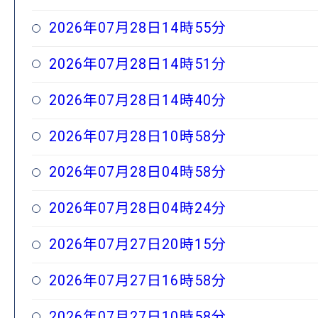
2026年07月28日14時55分
2026年07月28日14時51分
2026年07月28日14時40分
2026年07月28日10時58分
2026年07月28日04時58分
2026年07月28日04時24分
2026年07月27日20時15分
2026年07月27日16時58分
2026年07月27日10時58分