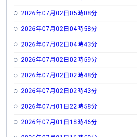
2026年07月02日05時08分
2026年07月02日04時58分
2026年07月02日04時43分
2026年07月02日02時59分
2026年07月02日02時48分
2026年07月02日02時43分
2026年07月01日22時58分
2026年07月01日18時46分