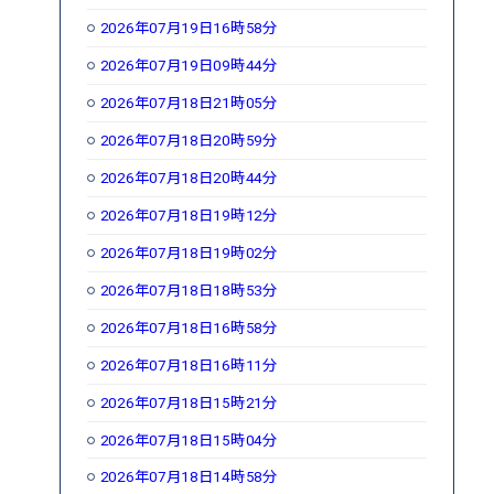
2026年07月19日16時58分
2026年07月19日09時44分
2026年07月18日21時05分
2026年07月18日20時59分
2026年07月18日20時44分
2026年07月18日19時12分
2026年07月18日19時02分
2026年07月18日18時53分
2026年07月18日16時58分
2026年07月18日16時11分
2026年07月18日15時21分
2026年07月18日15時04分
2026年07月18日14時58分