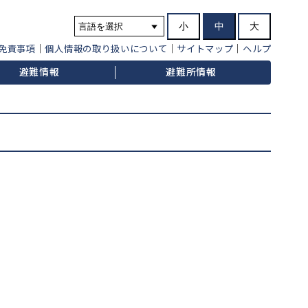
小
中
大
免責事項
個人情報の取り扱いについて
サイトマップ
ヘルプ
避難情報
避難所情報
。