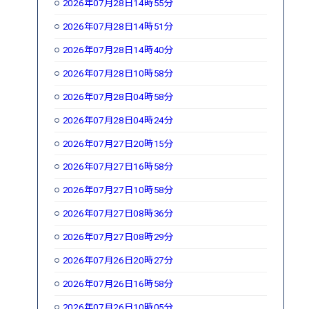
2026年07月28日14時55分
2026年07月28日14時51分
2026年07月28日14時40分
2026年07月28日10時58分
2026年07月28日04時58分
2026年07月28日04時24分
2026年07月27日20時15分
2026年07月27日16時58分
2026年07月27日10時58分
2026年07月27日08時36分
2026年07月27日08時29分
2026年07月26日20時27分
2026年07月26日16時58分
2026年07月26日10時05分