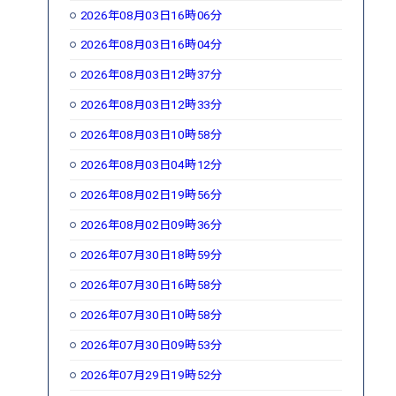
2026年08月03日16時06分
2026年08月03日16時04分
2026年08月03日12時37分
2026年08月03日12時33分
2026年08月03日10時58分
2026年08月03日04時12分
2026年08月02日19時56分
2026年08月02日09時36分
2026年07月30日18時59分
2026年07月30日16時58分
2026年07月30日10時58分
2026年07月30日09時53分
2026年07月29日19時52分