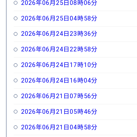
2026年06月25日08時06分
2026年06月25日04時58分
2026年06月24日23時36分
2026年06月24日22時58分
2026年06月24日17時10分
2026年06月24日16時04分
2026年06月21日07時56分
2026年06月21日05時46分
2026年06月21日04時58分