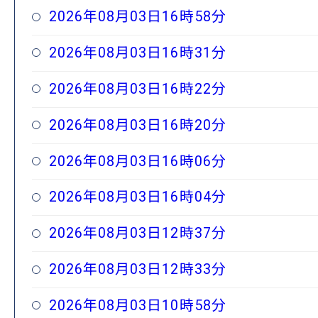
2026年08月03日16時58分
2026年08月03日16時31分
2026年08月03日16時22分
2026年08月03日16時20分
2026年08月03日16時06分
2026年08月03日16時04分
2026年08月03日12時37分
2026年08月03日12時33分
2026年08月03日10時58分