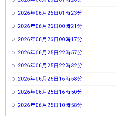
2026年06月26日01時23分
2026年06月26日00時21分
2026年06月26日00時17分
2026年06月25日22時57分
2026年06月25日22時32分
2026年06月25日16時58分
2026年06月25日16時50分
2026年06月25日10時58分