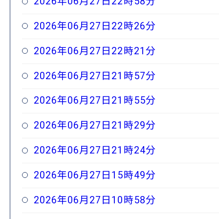
2026年06月27日22時58分
2026年06月27日22時26分
2026年06月27日22時21分
2026年06月27日21時57分
2026年06月27日21時55分
2026年06月27日21時29分
2026年06月27日21時24分
2026年06月27日15時49分
2026年06月27日10時58分