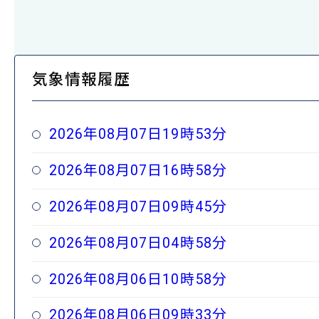
気象情報履歴
2026年08月07日19時53分
2026年08月07日16時58分
2026年08月07日09時45分
2026年08月07日04時58分
2026年08月06日10時58分
2026年08月06日09時33分