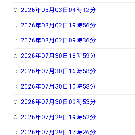
2026年08月03日04時12分
2026年08月02日19時56分
2026年08月02日09時36分
2026年07月30日18時59分
2026年07月30日16時58分
2026年07月30日10時58分
2026年07月30日09時53分
2026年07月29日19時52分
2026年07月29日17時26分