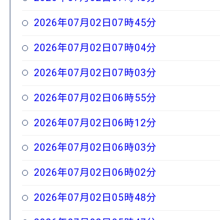
2026年07月02日07時45分
2026年07月02日07時04分
2026年07月02日07時03分
2026年07月02日06時55分
2026年07月02日06時12分
2026年07月02日06時03分
2026年07月02日06時02分
2026年07月02日05時48分