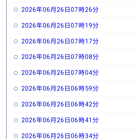
2026年06月26日07時26分
2026年06月26日07時19分
2026年06月26日07時17分
2026年06月26日07時08分
2026年06月26日07時04分
2026年06月26日06時59分
2026年06月26日06時42分
2026年06月26日06時41分
2026年06月26日06時34分