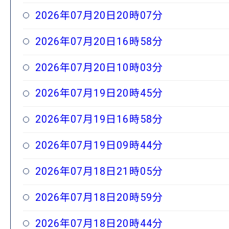
2026年07月20日20時07分
2026年07月20日16時58分
2026年07月20日10時03分
2026年07月19日20時45分
2026年07月19日16時58分
2026年07月19日09時44分
2026年07月18日21時05分
2026年07月18日20時59分
2026年07月18日20時44分