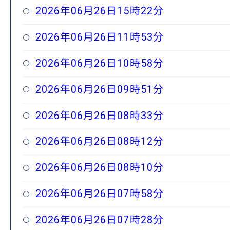
2026年06月26日15時22分
2026年06月26日11時53分
2026年06月26日10時58分
2026年06月26日09時51分
2026年06月26日08時33分
2026年06月26日08時12分
2026年06月26日08時10分
2026年06月26日07時58分
2026年06月26日07時28分