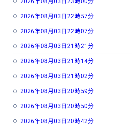
2026年08月03日23時00分
2026年08月03日22時57分
2026年08月03日22時07分
2026年08月03日21時21分
2026年08月03日21時14分
2026年08月03日21時02分
2026年08月03日20時59分
2026年08月03日20時50分
2026年08月03日20時42分