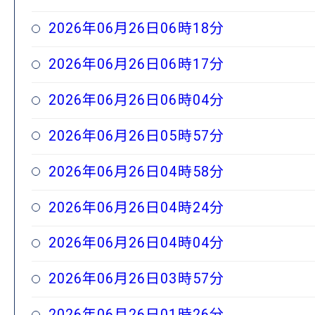
2026年06月26日06時18分
2026年06月26日06時17分
2026年06月26日06時04分
2026年06月26日05時57分
2026年06月26日04時58分
2026年06月26日04時24分
2026年06月26日04時04分
2026年06月26日03時57分
2026年06月26日01時26分