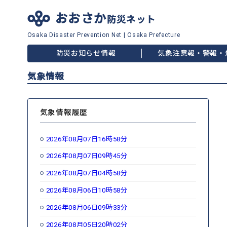
おおさか
防災ネット
Osaka Disaster
Prevention Net
|
Osaka Prefecture
防災お知らせ情報
気象注意報・警報・
気象情報
気象情報履歴
2026年08月07日16時58分
2026年08月07日09時45分
2026年08月07日04時58分
2026年08月06日10時58分
2026年08月06日09時33分
2026年08月05日20時02分