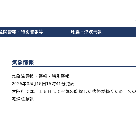
危険警報・特別警報等
地震・津波情報
気象情報
気象注意報・警報・特別警報
2025年05月15日15時41分発表
大阪府では、１６日まで空気の乾燥した状態が続くため、火
乾燥注意報