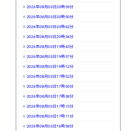
2026年08月03日20時59分
2026年08月03日20時50分
2026年08月03日20時42分
2026年08月03日20時34分
2026年08月03日19時43分
2026年08月03日19時37分
2026年08月03日19時12分
2026年08月03日17時52分
2026年08月03日17時50分
2026年08月03日17時38分
2026年08月03日17時15分
2026年08月03日17時11分
2026年08月03日16時58分