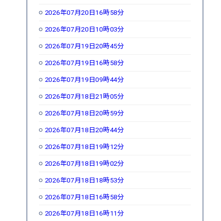
2026年07月20日16時58分
2026年07月20日10時03分
2026年07月19日20時45分
2026年07月19日16時58分
2026年07月19日09時44分
2026年07月18日21時05分
2026年07月18日20時59分
2026年07月18日20時44分
2026年07月18日19時12分
2026年07月18日19時02分
2026年07月18日18時53分
2026年07月18日16時58分
2026年07月18日16時11分