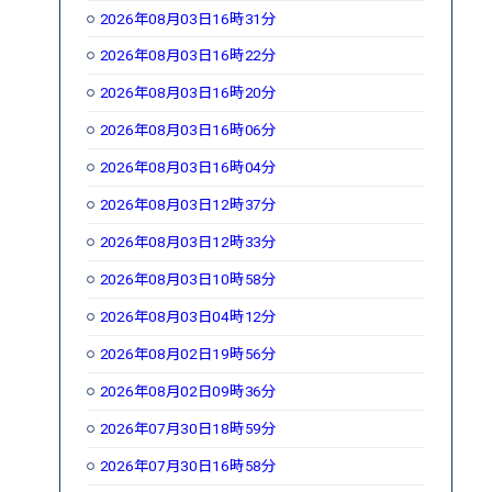
2026年08月03日16時31分
2026年08月03日16時22分
2026年08月03日16時20分
2026年08月03日16時06分
2026年08月03日16時04分
2026年08月03日12時37分
2026年08月03日12時33分
2026年08月03日10時58分
2026年08月03日04時12分
2026年08月02日19時56分
2026年08月02日09時36分
2026年07月30日18時59分
2026年07月30日16時58分