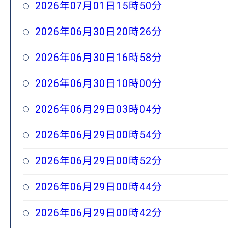
2026年07月01日15時50分
2026年06月30日20時26分
2026年06月30日16時58分
2026年06月30日10時00分
2026年06月29日03時04分
2026年06月29日00時54分
2026年06月29日00時52分
2026年06月29日00時44分
2026年06月29日00時42分