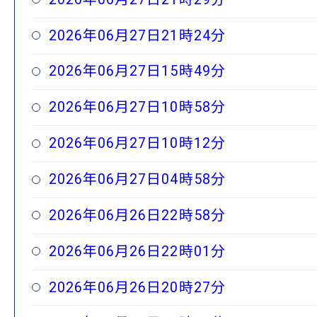
2026年06月27日21時24分
2026年06月27日15時49分
2026年06月27日10時58分
2026年06月27日10時12分
2026年06月27日04時58分
2026年06月26日22時58分
2026年06月26日22時01分
2026年06月26日20時27分