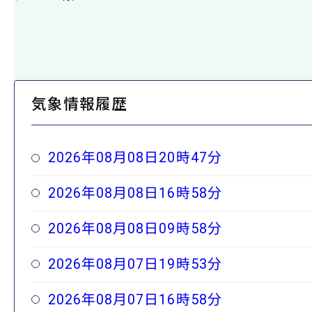
気象情報履歴
2026年08月08日20時47分
2026年08月08日16時58分
2026年08月08日09時58分
2026年08月07日19時53分
2026年08月07日16時58分