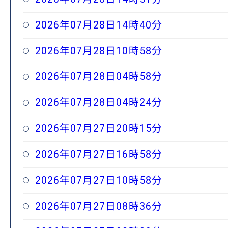
2026年07月28日14時40分
2026年07月28日10時58分
2026年07月28日04時58分
2026年07月28日04時24分
2026年07月27日20時15分
2026年07月27日16時58分
2026年07月27日10時58分
2026年07月27日08時36分