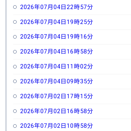
2026年07月04日22時57分
2026年07月04日19時25分
2026年07月04日19時16分
2026年07月04日16時58分
2026年07月04日11時02分
2026年07月04日09時35分
2026年07月02日17時15分
2026年07月02日16時58分
2026年07月02日10時58分