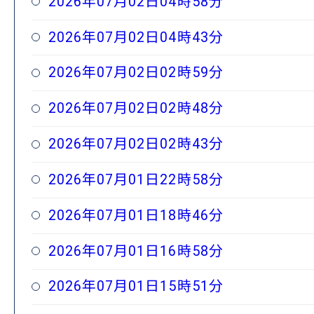
2026年07月02日04時58分
2026年07月02日04時43分
2026年07月02日02時59分
2026年07月02日02時48分
2026年07月02日02時43分
2026年07月01日22時58分
2026年07月01日18時46分
2026年07月01日16時58分
2026年07月01日15時51分