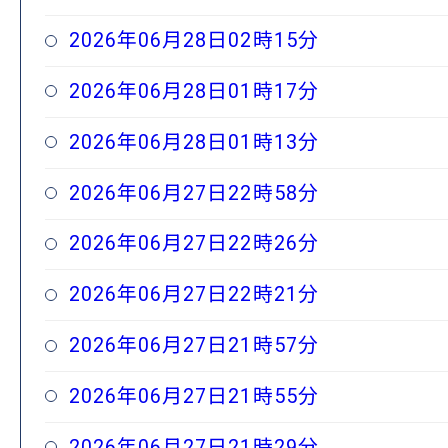
2026年06月28日02時15分
2026年06月28日01時17分
2026年06月28日01時13分
2026年06月27日22時58分
2026年06月27日22時26分
2026年06月27日22時21分
2026年06月27日21時57分
2026年06月27日21時55分
2026年06月27日21時29分