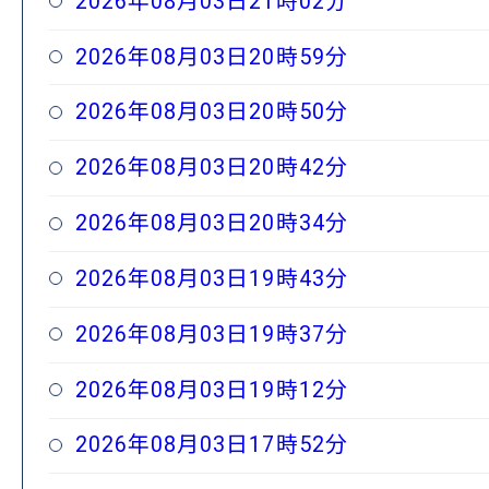
2026年08月03日21時02分
2026年08月03日20時59分
2026年08月03日20時50分
2026年08月03日20時42分
2026年08月03日20時34分
2026年08月03日19時43分
2026年08月03日19時37分
2026年08月03日19時12分
2026年08月03日17時52分