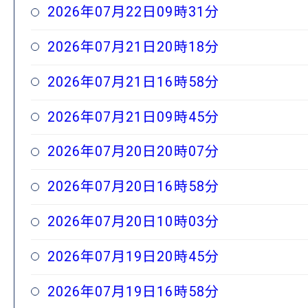
2026年07月22日09時31分
2026年07月21日20時18分
2026年07月21日16時58分
2026年07月21日09時45分
2026年07月20日20時07分
2026年07月20日16時58分
2026年07月20日10時03分
2026年07月19日20時45分
2026年07月19日16時58分