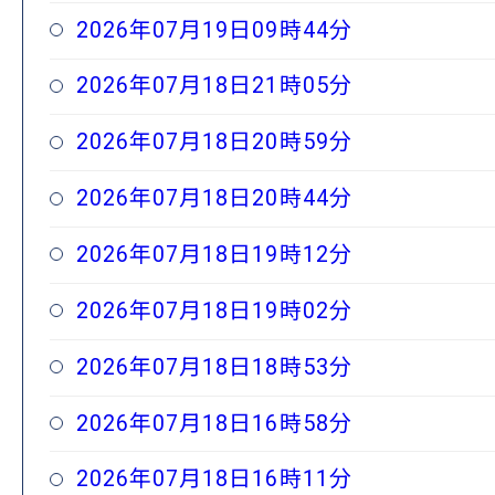
2026年07月19日09時44分
2026年07月18日21時05分
2026年07月18日20時59分
2026年07月18日20時44分
2026年07月18日19時12分
2026年07月18日19時02分
2026年07月18日18時53分
2026年07月18日16時58分
2026年07月18日16時11分