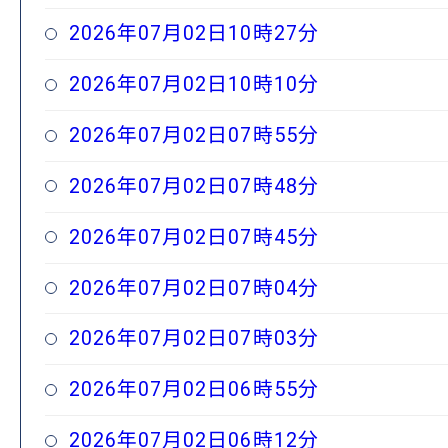
2026年07月02日10時27分
2026年07月02日10時10分
2026年07月02日07時55分
2026年07月02日07時48分
2026年07月02日07時45分
2026年07月02日07時04分
2026年07月02日07時03分
2026年07月02日06時55分
2026年07月02日06時12分