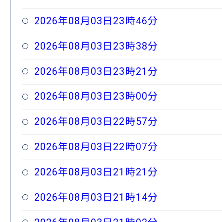
2026年08月03日23時46分
2026年08月03日23時38分
2026年08月03日23時21分
2026年08月03日23時00分
2026年08月03日22時57分
2026年08月03日22時07分
2026年08月03日21時21分
2026年08月03日21時14分