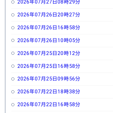
2026年07月27日08時29分
2026年07月26日20時27分
2026年07月26日16時58分
2026年07月26日10時05分
2026年07月25日20時12分
2026年07月25日16時58分
2026年07月25日09時56分
2026年07月22日18時38分
2026年07月22日16時58分