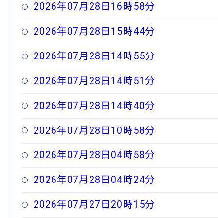
2026年07月28日16時58分
2026年07月28日15時44分
2026年07月28日14時55分
2026年07月28日14時51分
2026年07月28日14時40分
2026年07月28日10時58分
2026年07月28日04時58分
2026年07月28日04時24分
2026年07月27日20時15分