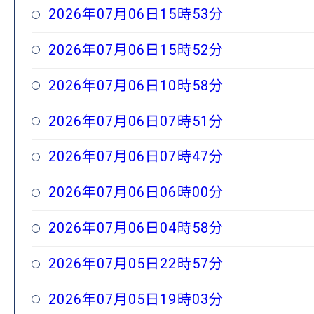
2026年07月06日15時53分
2026年07月06日15時52分
2026年07月06日10時58分
2026年07月06日07時51分
2026年07月06日07時47分
2026年07月06日06時00分
2026年07月06日04時58分
2026年07月05日22時57分
2026年07月05日19時03分