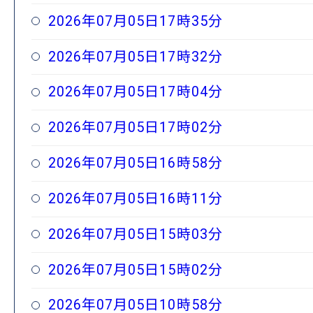
2026年07月05日17時35分
2026年07月05日17時32分
2026年07月05日17時04分
2026年07月05日17時02分
2026年07月05日16時58分
2026年07月05日16時11分
2026年07月05日15時03分
2026年07月05日15時02分
2026年07月05日10時58分