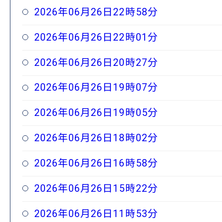
2026年06月26日22時58分
2026年06月26日22時01分
2026年06月26日20時27分
2026年06月26日19時07分
2026年06月26日19時05分
2026年06月26日18時02分
2026年06月26日16時58分
2026年06月26日15時22分
2026年06月26日11時53分