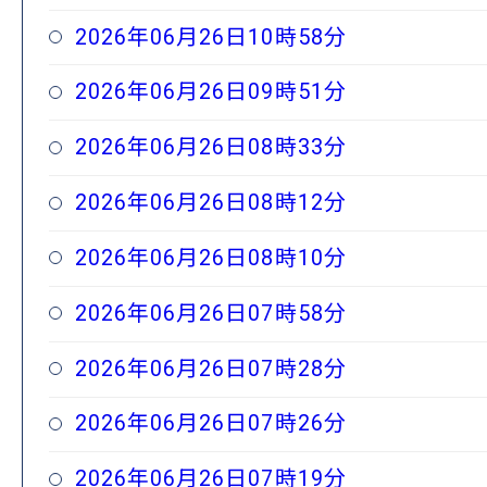
2026年06月26日10時58分
2026年06月26日09時51分
2026年06月26日08時33分
2026年06月26日08時12分
2026年06月26日08時10分
2026年06月26日07時58分
2026年06月26日07時28分
2026年06月26日07時26分
2026年06月26日07時19分