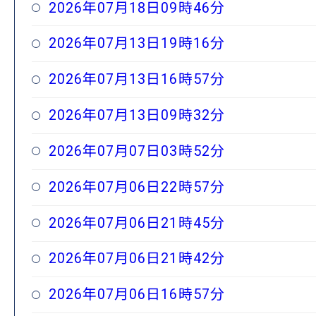
2026年07月18日09時46分
2026年07月13日19時16分
2026年07月13日16時57分
2026年07月13日09時32分
2026年07月07日03時52分
2026年07月06日22時57分
2026年07月06日21時45分
2026年07月06日21時42分
2026年07月06日16時57分