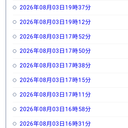
2026年08月03日19時37分
2026年08月03日19時12分
2026年08月03日17時52分
2026年08月03日17時50分
2026年08月03日17時38分
2026年08月03日17時15分
2026年08月03日17時11分
2026年08月03日16時58分
2026年08月03日16時31分