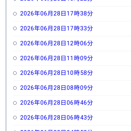
2026年06月28日17時38分
2026年06月28日17時33分
2026年06月28日12時06分
2026年06月28日11時09分
2026年06月28日10時58分
2026年06月28日08時09分
2026年06月28日06時46分
2026年06月28日06時43分