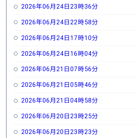
2026年06月24日23時36分
2026年06月24日22時58分
2026年06月24日17時10分
2026年06月24日16時04分
2026年06月21日07時56分
2026年06月21日05時46分
2026年06月21日04時58分
2026年06月20日23時25分
2026年06月20日23時23分