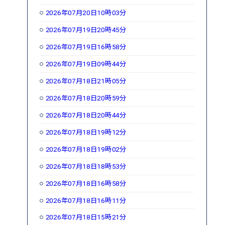
2026年07月20日10時03分
2026年07月19日20時45分
2026年07月19日16時58分
2026年07月19日09時44分
2026年07月18日21時05分
2026年07月18日20時59分
2026年07月18日20時44分
2026年07月18日19時12分
2026年07月18日19時02分
2026年07月18日18時53分
2026年07月18日16時58分
2026年07月18日16時11分
2026年07月18日15時21分