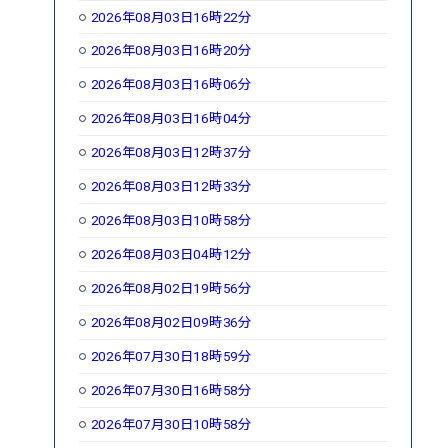
2026年08月03日16時22分
2026年08月03日16時20分
2026年08月03日16時06分
2026年08月03日16時04分
2026年08月03日12時37分
2026年08月03日12時33分
2026年08月03日10時58分
2026年08月03日04時12分
2026年08月02日19時56分
2026年08月02日09時36分
2026年07月30日18時59分
2026年07月30日16時58分
2026年07月30日10時58分