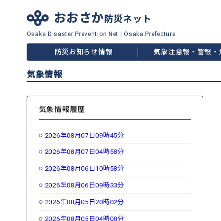
おおさか
防災ネット
Osaka Disaster
Prevention Net
|
Osaka Prefecture
防災お知らせ情報
気象注意報・警報・
気象情報
気象情報履歴
2026年08月07日09時45分
2026年08月07日04時58分
2026年08月06日10時58分
2026年08月06日09時33分
2026年08月05日20時02分
2026年08月05日04時08分