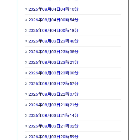
2026年08月04日04時10分
2026年08月04日00時54分
2026年08月04日00時18分
2026年08月03日23時46分
2026年08月03日23時38分
2026年08月03日23時21分
2026年08月03日23時00分
2026年08月03日22時57分
2026年08月03日22時07分
2026年08月03日21時21分
2026年08月03日21時14分
2026年08月03日21時02分
2026年08月03日20時59分