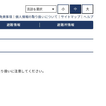
小
中
大
免責事項
個人情報の取り扱いについて
サイトマップ
ヘルプ
避難情報
避難所情報
取り扱いに注意してください。