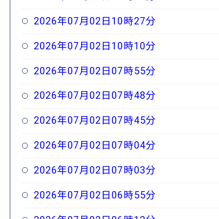
2026年07月02日10時27分
2026年07月02日10時10分
2026年07月02日07時55分
2026年07月02日07時48分
2026年07月02日07時45分
2026年07月02日07時04分
2026年07月02日07時03分
2026年07月02日06時55分