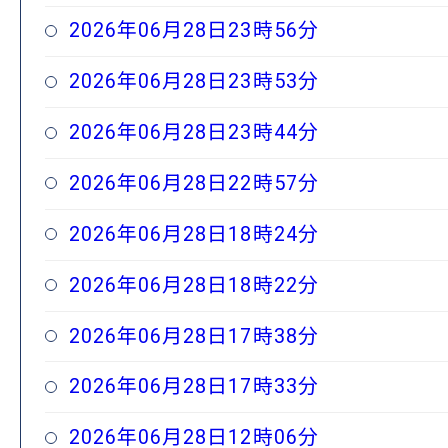
2026年06月28日23時56分
2026年06月28日23時53分
2026年06月28日23時44分
2026年06月28日22時57分
2026年06月28日18時24分
2026年06月28日18時22分
2026年06月28日17時38分
2026年06月28日17時33分
2026年06月28日12時06分