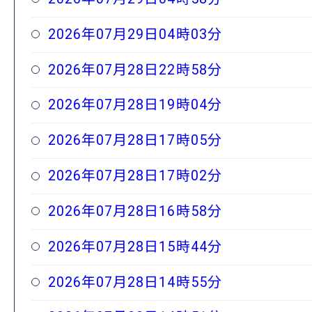
2026年07月29日04時03分
2026年07月28日22時58分
2026年07月28日19時04分
2026年07月28日17時05分
2026年07月28日17時02分
2026年07月28日16時58分
2026年07月28日15時44分
2026年07月28日14時55分