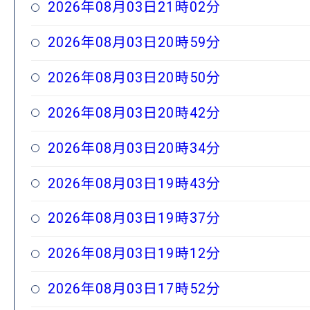
2026年08月03日21時02分
2026年08月03日20時59分
2026年08月03日20時50分
2026年08月03日20時42分
2026年08月03日20時34分
2026年08月03日19時43分
2026年08月03日19時37分
2026年08月03日19時12分
2026年08月03日17時52分