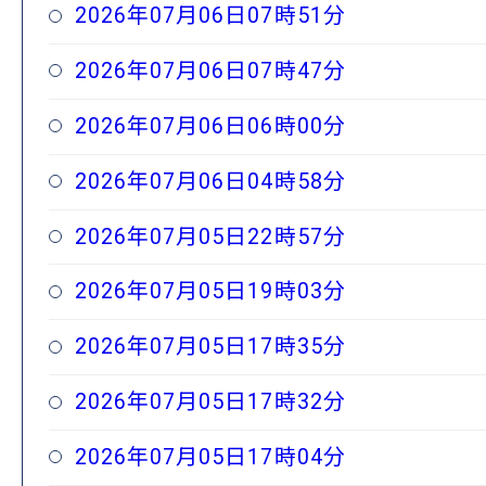
2026年07月06日07時51分
2026年07月06日07時47分
2026年07月06日06時00分
2026年07月06日04時58分
2026年07月05日22時57分
2026年07月05日19時03分
2026年07月05日17時35分
2026年07月05日17時32分
2026年07月05日17時04分