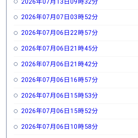
2026年07月13日09時32分
2026年07月07日03時52分
2026年07月06日22時57分
2026年07月06日21時45分
2026年07月06日21時42分
2026年07月06日16時57分
2026年07月06日15時53分
2026年07月06日15時52分
2026年07月06日10時58分