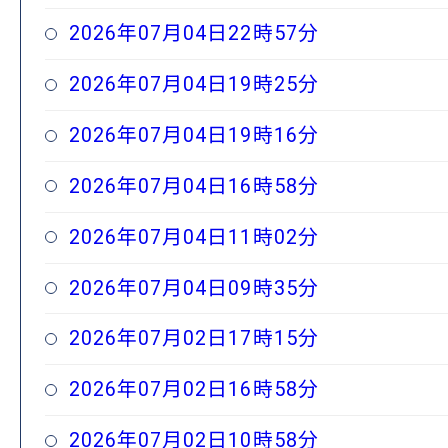
2026年07月04日22時57分
2026年07月04日19時25分
2026年07月04日19時16分
2026年07月04日16時58分
2026年07月04日11時02分
2026年07月04日09時35分
2026年07月02日17時15分
2026年07月02日16時58分
2026年07月02日10時58分