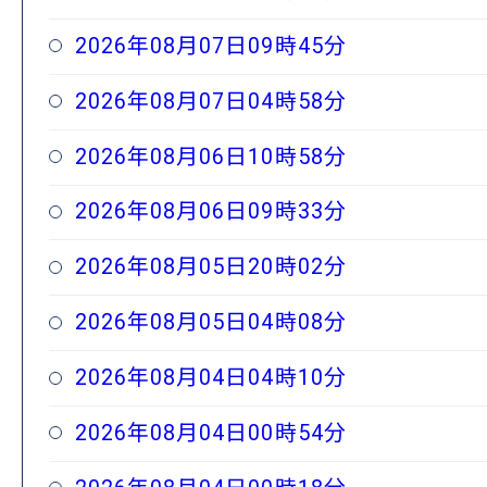
2026年08月07日09時45分
2026年08月07日04時58分
2026年08月06日10時58分
2026年08月06日09時33分
2026年08月05日20時02分
2026年08月05日04時08分
2026年08月04日04時10分
2026年08月04日00時54分