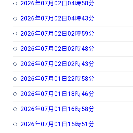
2026年07月02日04時58分
2026年07月02日04時43分
2026年07月02日02時59分
2026年07月02日02時48分
2026年07月02日02時43分
2026年07月01日22時58分
2026年07月01日18時46分
2026年07月01日16時58分
2026年07月01日15時51分