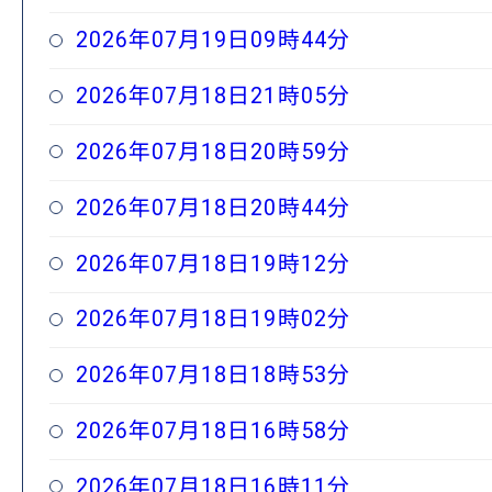
2026年07月19日09時44分
2026年07月18日21時05分
2026年07月18日20時59分
2026年07月18日20時44分
2026年07月18日19時12分
2026年07月18日19時02分
2026年07月18日18時53分
2026年07月18日16時58分
2026年07月18日16時11分