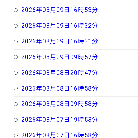
2026年08月09日16時53分
2026年08月09日16時32分
2026年08月09日16時31分
2026年08月09日09時57分
2026年08月08日20時47分
2026年08月08日16時58分
2026年08月08日09時58分
2026年08月07日19時53分
2026年08月07日16時58分