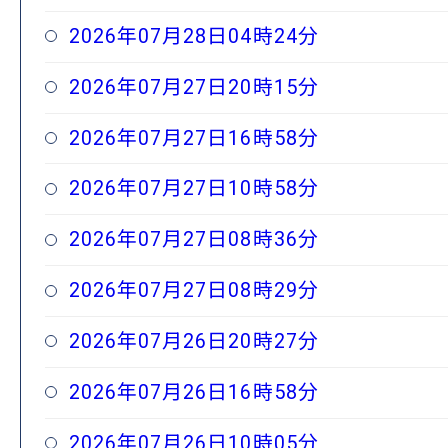
2026年07月28日04時24分
2026年07月27日20時15分
2026年07月27日16時58分
2026年07月27日10時58分
2026年07月27日08時36分
2026年07月27日08時29分
2026年07月26日20時27分
2026年07月26日16時58分
2026年07月26日10時05分