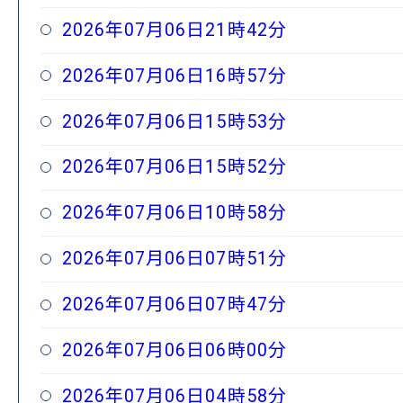
2026年07月06日21時42分
2026年07月06日16時57分
2026年07月06日15時53分
2026年07月06日15時52分
2026年07月06日10時58分
2026年07月06日07時51分
2026年07月06日07時47分
2026年07月06日06時00分
2026年07月06日04時58分