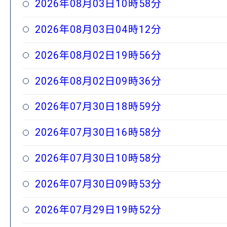
2026年08月03日10時58分
2026年08月03日04時12分
2026年08月02日19時56分
2026年08月02日09時36分
2026年07月30日18時59分
2026年07月30日16時58分
2026年07月30日10時58分
2026年07月30日09時53分
2026年07月29日19時52分