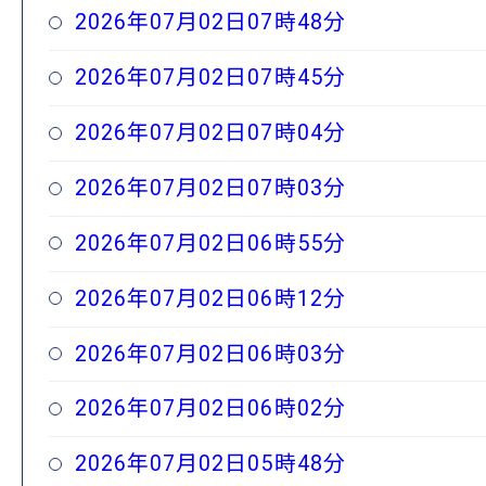
2026年07月02日07時48分
2026年07月02日07時45分
2026年07月02日07時04分
2026年07月02日07時03分
2026年07月02日06時55分
2026年07月02日06時12分
2026年07月02日06時03分
2026年07月02日06時02分
2026年07月02日05時48分