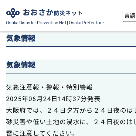
おおさか
防災ネット
Osaka Disaster
Prevention Net
|
Osaka Prefecture
気象情報
気象情報
気象注意報・警報・特別警報
2025年06月24日14時37分発表
大阪府では、２４日夕方から２４日夜のは
砂災害や低い土地の浸水に、２４日夜のは
雷に注意してください。