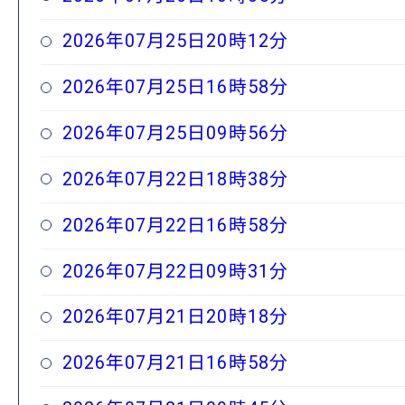
2026年07月25日20時12分
2026年07月25日16時58分
2026年07月25日09時56分
2026年07月22日18時38分
2026年07月22日16時58分
2026年07月22日09時31分
2026年07月21日20時18分
2026年07月21日16時58分