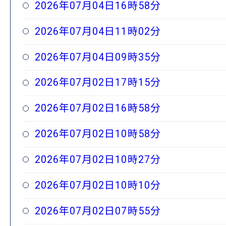
2026年07月04日16時58分
2026年07月04日11時02分
2026年07月04日09時35分
2026年07月02日17時15分
2026年07月02日16時58分
2026年07月02日10時58分
2026年07月02日10時27分
2026年07月02日10時10分
2026年07月02日07時55分