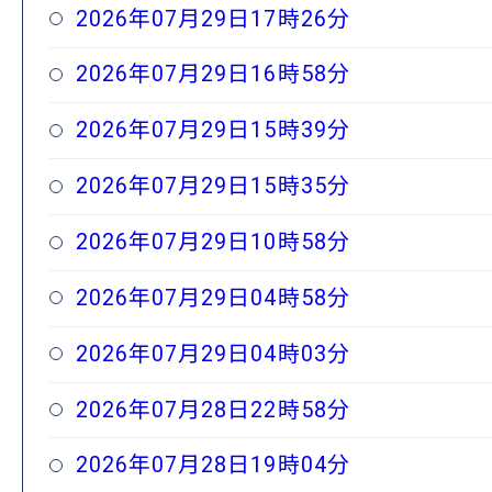
2026年07月29日17時26分
2026年07月29日16時58分
2026年07月29日15時39分
2026年07月29日15時35分
2026年07月29日10時58分
2026年07月29日04時58分
2026年07月29日04時03分
2026年07月28日22時58分
2026年07月28日19時04分