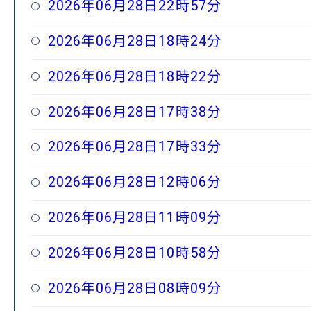
2026年06月28日22時57分
2026年06月28日18時24分
2026年06月28日18時22分
2026年06月28日17時38分
2026年06月28日17時33分
2026年06月28日12時06分
2026年06月28日11時09分
2026年06月28日10時58分
2026年06月28日08時09分