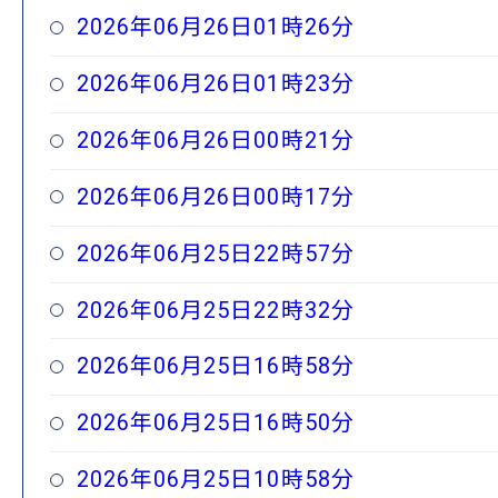
2026年06月26日01時26分
2026年06月26日01時23分
2026年06月26日00時21分
2026年06月26日00時17分
2026年06月25日22時57分
2026年06月25日22時32分
2026年06月25日16時58分
2026年06月25日16時50分
2026年06月25日10時58分