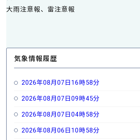
大雨注意報、雷注意報
気象情報履歴
2026年08月07日16時58分
2026年08月07日09時45分
2026年08月07日04時58分
2026年08月06日10時58分