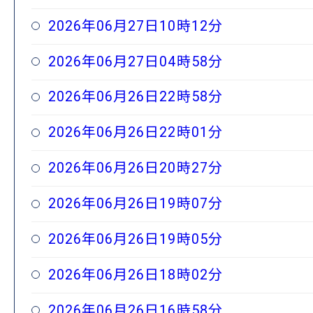
2026年06月27日10時12分
2026年06月27日04時58分
2026年06月26日22時58分
2026年06月26日22時01分
2026年06月26日20時27分
2026年06月26日19時07分
2026年06月26日19時05分
2026年06月26日18時02分
2026年06月26日16時58分