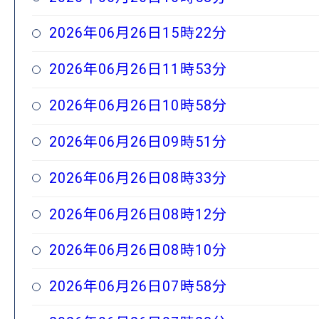
2026年06月26日15時22分
2026年06月26日11時53分
2026年06月26日10時58分
2026年06月26日09時51分
2026年06月26日08時33分
2026年06月26日08時12分
2026年06月26日08時10分
2026年06月26日07時58分