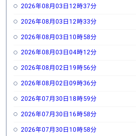
2026年08月03日12時37分
2026年08月03日12時33分
2026年08月03日10時58分
2026年08月03日04時12分
2026年08月02日19時56分
2026年08月02日09時36分
2026年07月30日18時59分
2026年07月30日16時58分
2026年07月30日10時58分