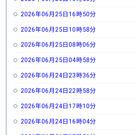
2026年06月25日16時50分
2026年06月25日10時58分
2026年06月25日08時06分
2026年06月25日04時58分
2026年06月24日23時36分
2026年06月24日22時58分
2026年06月24日17時10分
2026年06月24日16時04分