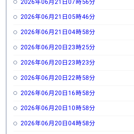
2026年06月21日07時56分
2026年06月21日05時46分
2026年06月21日04時58分
2026年06月20日23時25分
2026年06月20日23時23分
2026年06月20日22時58分
2026年06月20日16時58分
2026年06月20日10時58分
2026年06月20日04時58分