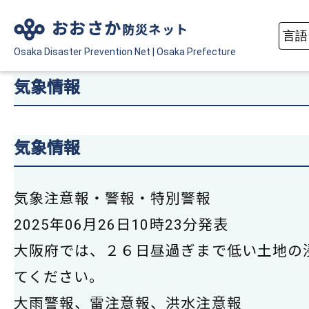
おおさか
防災ネット
Osaka Disaster
Prevention Net
|
Osaka Prefecture
気象情報
気象情報
気象注意報・警報・特別警報
2025年06月26日10時23分発表
大阪府では、２６日昼過ぎまで低い土地の
てください。
大雨警報、雷注意報、洪水注意報