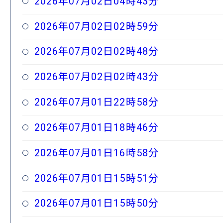
2026年07月02日04時43分
2026年07月02日02時59分
2026年07月02日02時48分
2026年07月02日02時43分
2026年07月01日22時58分
2026年07月01日18時46分
2026年07月01日16時58分
2026年07月01日15時51分
2026年07月01日15時50分