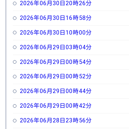
2026年06月30日20時26分
2026年06月30日16時58分
2026年06月30日10時00分
2026年06月29日03時04分
2026年06月29日00時54分
2026年06月29日00時52分
2026年06月29日00時44分
2026年06月29日00時42分
2026年06月28日23時56分