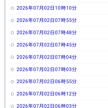
2026年07月02日10時10分
2026年07月02日07時55分
2026年07月02日07時48分
2026年07月02日07時45分
2026年07月02日07時04分
2026年07月02日07時03分
2026年07月02日06時55分
2026年07月02日06時12分
2026年07月02日06時03分