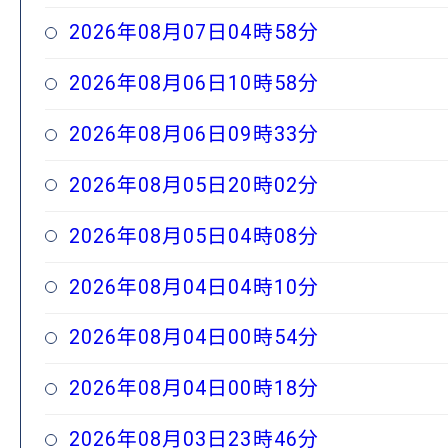
2026年08月07日04時58分
2026年08月06日10時58分
2026年08月06日09時33分
2026年08月05日20時02分
2026年08月05日04時08分
2026年08月04日04時10分
2026年08月04日00時54分
2026年08月04日00時18分
2026年08月03日23時46分