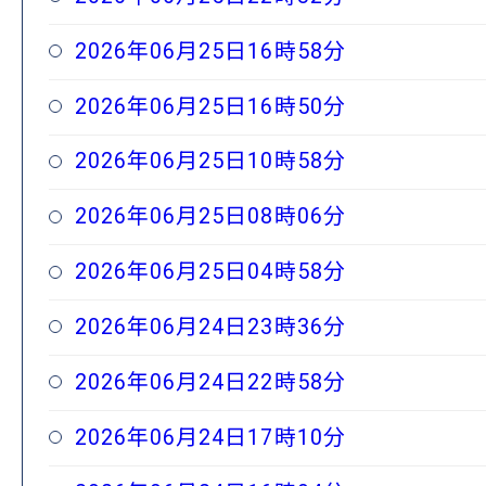
2026年06月25日16時58分
2026年06月25日16時50分
2026年06月25日10時58分
2026年06月25日08時06分
2026年06月25日04時58分
2026年06月24日23時36分
2026年06月24日22時58分
2026年06月24日17時10分