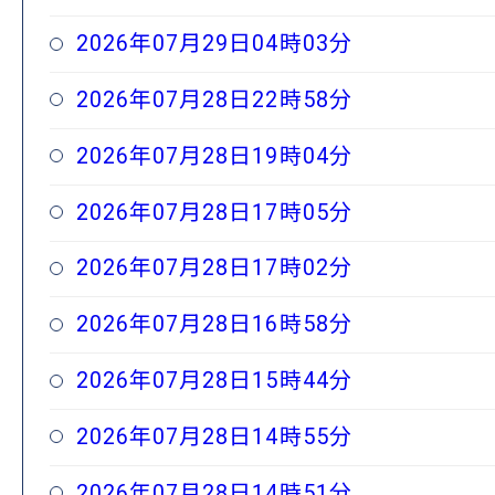
2026年07月29日04時03分
2026年07月28日22時58分
2026年07月28日19時04分
2026年07月28日17時05分
2026年07月28日17時02分
2026年07月28日16時58分
2026年07月28日15時44分
2026年07月28日14時55分
2026年07月28日14時51分