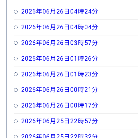
2026年06月26日04時24分
2026年06月26日04時04分
2026年06月26日03時57分
2026年06月26日01時26分
2026年06月26日01時23分
2026年06月26日00時21分
2026年06月26日00時17分
2026年06月25日22時57分
2026年06月25日22時32分