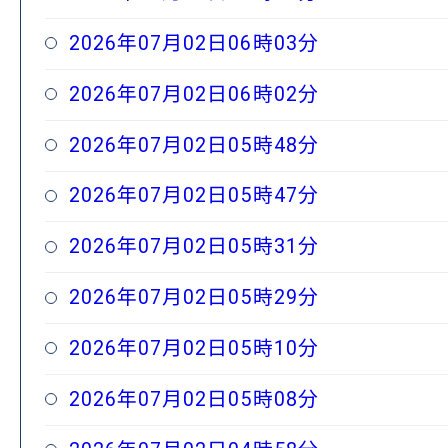
2026年07月02日06時03分
2026年07月02日06時02分
2026年07月02日05時48分
2026年07月02日05時47分
2026年07月02日05時31分
2026年07月02日05時29分
2026年07月02日05時10分
2026年07月02日05時08分