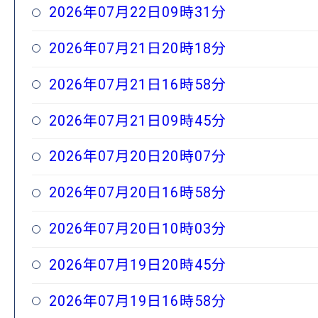
2026年07月22日09時31分
2026年07月21日20時18分
2026年07月21日16時58分
2026年07月21日09時45分
2026年07月20日20時07分
2026年07月20日16時58分
2026年07月20日10時03分
2026年07月19日20時45分
2026年07月19日16時58分