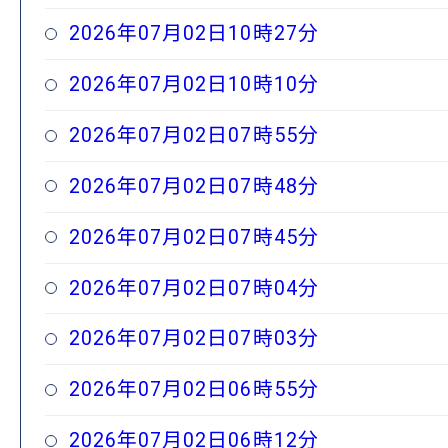
2026年07月02日10時27分
2026年07月02日10時10分
2026年07月02日07時55分
2026年07月02日07時48分
2026年07月02日07時45分
2026年07月02日07時04分
2026年07月02日07時03分
2026年07月02日06時55分
2026年07月02日06時12分