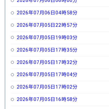
2026年07月06日06時00分
2026年07月06日04時58分
2026年07月05日22時57分
2026年07月05日19時03分
2026年07月05日17時35分
2026年07月05日17時32分
2026年07月05日17時04分
2026年07月05日17時02分
2026年07月05日16時58分