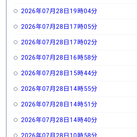
2026年07月28日19時04分
2026年07月28日17時05分
2026年07月28日17時02分
2026年07月28日16時58分
2026年07月28日15時44分
2026年07月28日14時55分
2026年07月28日14時51分
2026年07月28日14時40分
2026年07月28日10時58分