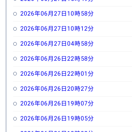
2026年06月27日10時58分
2026年06月27日10時12分
2026年06月27日04時58分
2026年06月26日22時58分
2026年06月26日22時01分
2026年06月26日20時27分
2026年06月26日19時07分
2026年06月26日19時05分