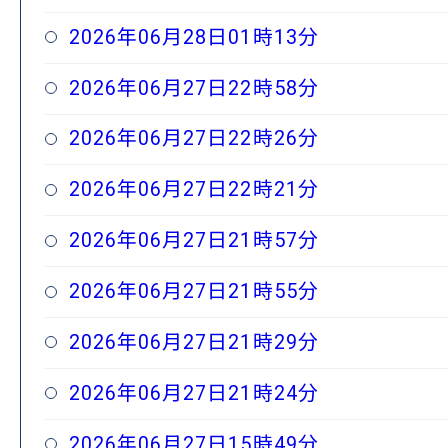
2026年06月28日01時13分
2026年06月27日22時58分
2026年06月27日22時26分
2026年06月27日22時21分
2026年06月27日21時57分
2026年06月27日21時55分
2026年06月27日21時29分
2026年06月27日21時24分
2026年06月27日15時49分