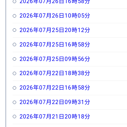
2026年07月26日16時58分
2026年07月26日10時05分
2026年07月25日20時12分
2026年07月25日16時58分
2026年07月25日09時56分
2026年07月22日18時38分
2026年07月22日16時58分
2026年07月22日09時31分
2026年07月21日20時18分