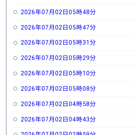
2026年07月02日05時48分
2026年07月02日05時47分
2026年07月02日05時31分
2026年07月02日05時29分
2026年07月02日05時10分
2026年07月02日05時08分
2026年07月02日04時58分
2026年07月02日04時43分
2026年07月02日02時59分