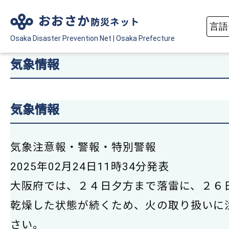
おおさか
防災ネット
Osaka Disaster
Prevention Net
|
Osaka Prefecture
気象情報
気象情報
気象注意報・警報・特別警報
2025年02月24日11時34分発表
大阪府では、２４日夕方まで落雷に、２６
乾燥した状態が続くため、火の取り扱いに
さい。