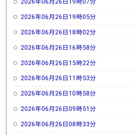
2026年06月26日19時07分
2026年06月26日19時05分
2026年06月26日18時02分
2026年06月26日16時58分
2026年06月26日15時22分
2026年06月26日11時53分
2026年06月26日10時58分
2026年06月26日09時51分
2026年06月26日08時33分