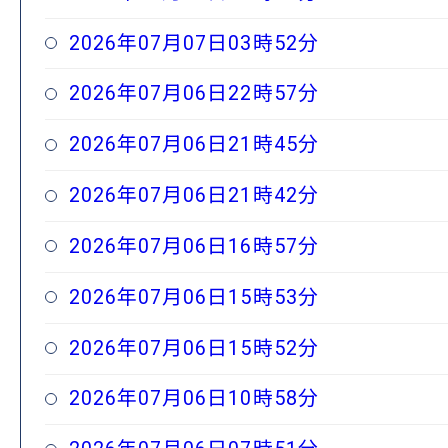
2026年07月07日03時52分
2026年07月06日22時57分
2026年07月06日21時45分
2026年07月06日21時42分
2026年07月06日16時57分
2026年07月06日15時53分
2026年07月06日15時52分
2026年07月06日10時58分