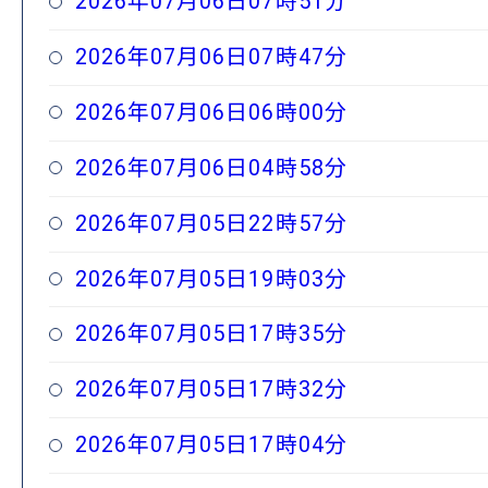
2026年07月06日07時51分
2026年07月06日07時47分
2026年07月06日06時00分
2026年07月06日04時58分
2026年07月05日22時57分
2026年07月05日19時03分
2026年07月05日17時35分
2026年07月05日17時32分
2026年07月05日17時04分