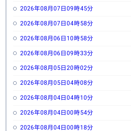
2026年08月07日09時45分
2026年08月07日04時58分
2026年08月06日10時58分
2026年08月06日09時33分
2026年08月05日20時02分
2026年08月05日04時08分
2026年08月04日04時10分
2026年08月04日00時54分
2026年08月04日00時18分