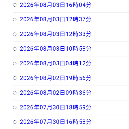
2026年08月03日16時04分
2026年08月03日12時37分
2026年08月03日12時33分
2026年08月03日10時58分
2026年08月03日04時12分
2026年08月02日19時56分
2026年08月02日09時36分
2026年07月30日18時59分
2026年07月30日16時58分