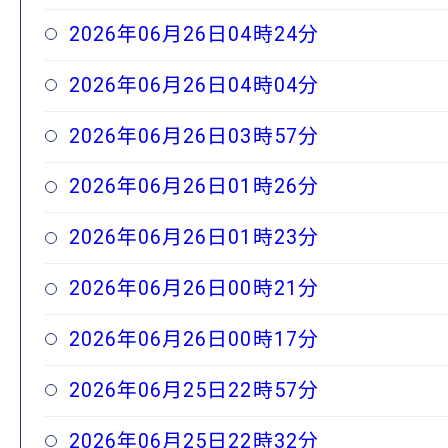
2026年06月26日04時24分
2026年06月26日04時04分
2026年06月26日03時57分
2026年06月26日01時26分
2026年06月26日01時23分
2026年06月26日00時21分
2026年06月26日00時17分
2026年06月25日22時57分
2026年06月25日22時32分