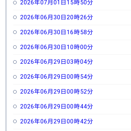
2026年07月01日15時50分
2026年06月30日20時26分
2026年06月30日16時58分
2026年06月30日10時00分
2026年06月29日03時04分
2026年06月29日00時54分
2026年06月29日00時52分
2026年06月29日00時44分
2026年06月29日00時42分