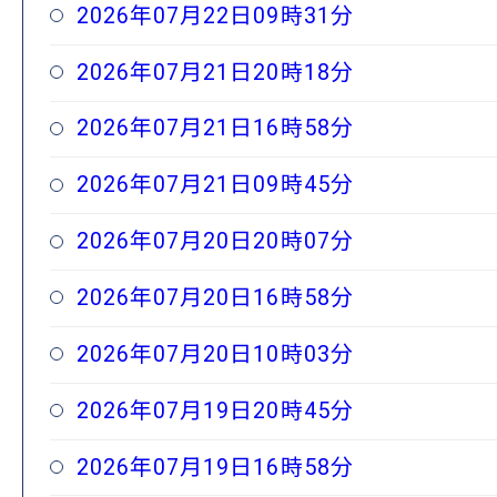
2026年07月22日09時31分
2026年07月21日20時18分
2026年07月21日16時58分
2026年07月21日09時45分
2026年07月20日20時07分
2026年07月20日16時58分
2026年07月20日10時03分
2026年07月19日20時45分
2026年07月19日16時58分