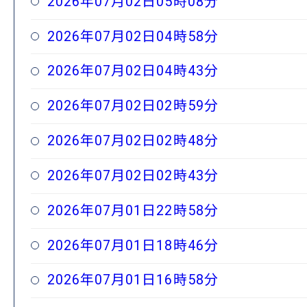
2026年07月02日05時08分
2026年07月02日04時58分
2026年07月02日04時43分
2026年07月02日02時59分
2026年07月02日02時48分
2026年07月02日02時43分
2026年07月01日22時58分
2026年07月01日18時46分
2026年07月01日16時58分