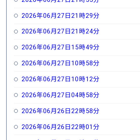
2026年06月27日21時29分
2026年06月27日21時24分
2026年06月27日15時49分
2026年06月27日10時58分
2026年06月27日10時12分
2026年06月27日04時58分
2026年06月26日22時58分
2026年06月26日22時01分