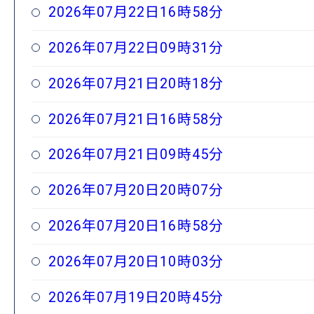
2026年07月22日16時58分
2026年07月22日09時31分
2026年07月21日20時18分
2026年07月21日16時58分
2026年07月21日09時45分
2026年07月20日20時07分
2026年07月20日16時58分
2026年07月20日10時03分
2026年07月19日20時45分