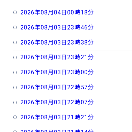
2026年08月04日00時18分
2026年08月03日23時46分
2026年08月03日23時38分
2026年08月03日23時21分
2026年08月03日23時00分
2026年08月03日22時57分
2026年08月03日22時07分
2026年08月03日21時21分