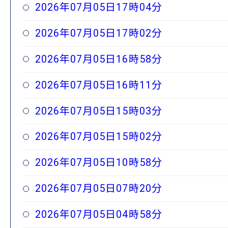
2026年07月05日17時04分
2026年07月05日17時02分
2026年07月05日16時58分
2026年07月05日16時11分
2026年07月05日15時03分
2026年07月05日15時02分
2026年07月05日10時58分
2026年07月05日07時20分
2026年07月05日04時58分