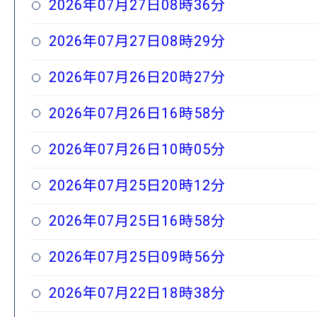
2026年07月27日08時36分
2026年07月27日08時29分
2026年07月26日20時27分
2026年07月26日16時58分
2026年07月26日10時05分
2026年07月25日20時12分
2026年07月25日16時58分
2026年07月25日09時56分
2026年07月22日18時38分