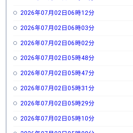
2026年07月02日06時12分
2026年07月02日06時03分
2026年07月02日06時02分
2026年07月02日05時48分
2026年07月02日05時47分
2026年07月02日05時31分
2026年07月02日05時29分
2026年07月02日05時10分