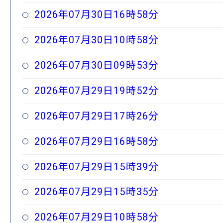
2026年07月30日16時58分
2026年07月30日10時58分
2026年07月30日09時53分
2026年07月29日19時52分
2026年07月29日17時26分
2026年07月29日16時58分
2026年07月29日15時39分
2026年07月29日15時35分
2026年07月29日10時58分