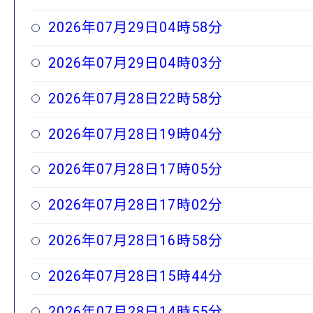
2026年07月29日04時58分
2026年07月29日04時03分
2026年07月28日22時58分
2026年07月28日19時04分
2026年07月28日17時05分
2026年07月28日17時02分
2026年07月28日16時58分
2026年07月28日15時44分
2026年07月28日14時55分