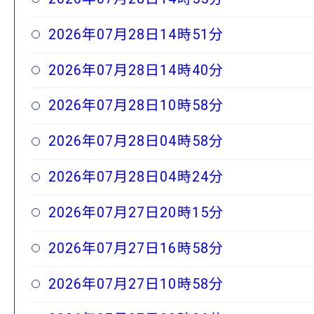
2026年07月28日14時51分
2026年07月28日14時40分
2026年07月28日10時58分
2026年07月28日04時58分
2026年07月28日04時24分
2026年07月27日20時15分
2026年07月27日16時58分
2026年07月27日10時58分