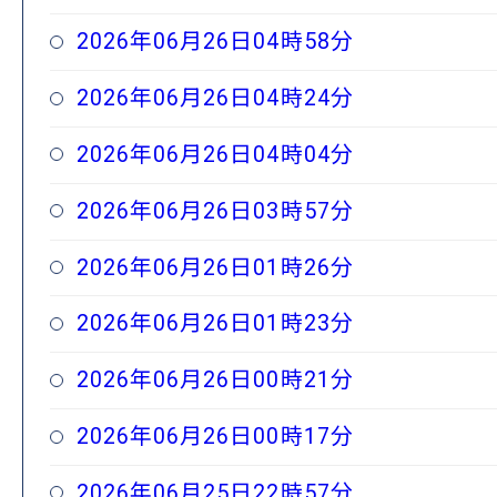
2026年06月26日04時58分
2026年06月26日04時24分
2026年06月26日04時04分
2026年06月26日03時57分
2026年06月26日01時26分
2026年06月26日01時23分
2026年06月26日00時21分
2026年06月26日00時17分
2026年06月25日22時57分