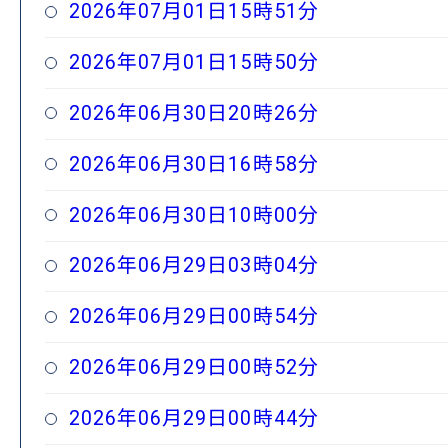
2026年07月01日15時51分
2026年07月01日15時50分
2026年06月30日20時26分
2026年06月30日16時58分
2026年06月30日10時00分
2026年06月29日03時04分
2026年06月29日00時54分
2026年06月29日00時52分
2026年06月29日00時44分