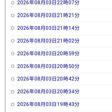
2026年08月03日22時07分
2026年08月03日21時21分
2026年08月03日21時14分
2026年08月03日21時02分
2026年08月03日20時59分
2026年08月03日20時50分
2026年08月03日20時42分
2026年08月03日20時34分
2026年08月03日19時43分