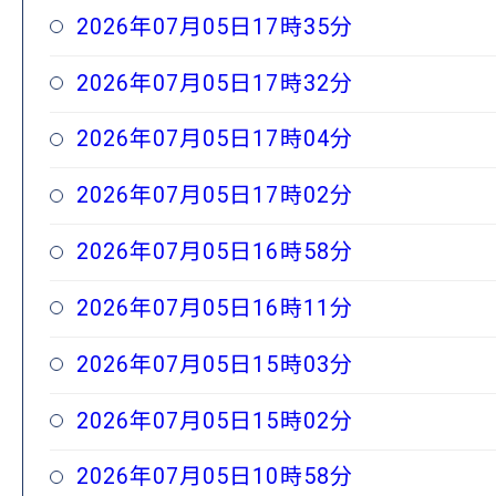
2026年07月05日17時35分
2026年07月05日17時32分
2026年07月05日17時04分
2026年07月05日17時02分
2026年07月05日16時58分
2026年07月05日16時11分
2026年07月05日15時03分
2026年07月05日15時02分
2026年07月05日10時58分