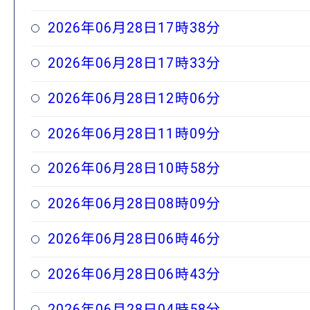
2026年06月28日17時38分
2026年06月28日17時33分
2026年06月28日12時06分
2026年06月28日11時09分
2026年06月28日10時58分
2026年06月28日08時09分
2026年06月28日06時46分
2026年06月28日06時43分
2026年06月28日04時58分