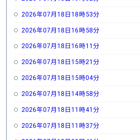
2026年07月18日18時53分
2026年07月18日16時58分
2026年07月18日16時11分
2026年07月18日15時21分
2026年07月18日15時04分
2026年07月18日14時58分
2026年07月18日11時41分
2026年07月18日11時37分