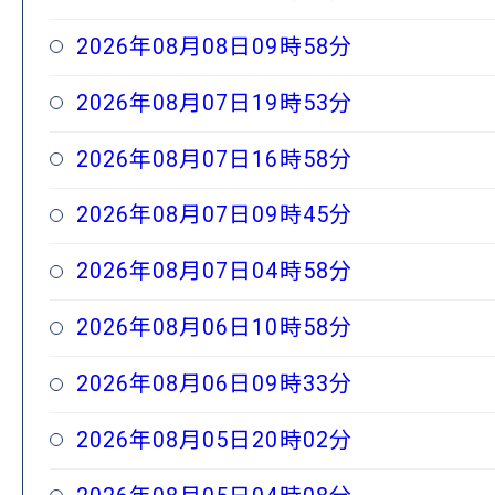
2026年08月08日09時58分
2026年08月07日19時53分
2026年08月07日16時58分
2026年08月07日09時45分
2026年08月07日04時58分
2026年08月06日10時58分
2026年08月06日09時33分
2026年08月05日20時02分