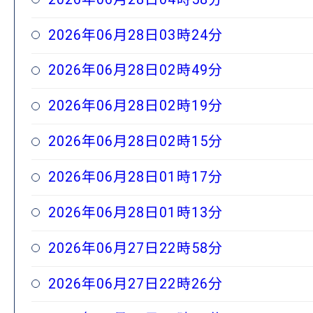
2026年06月28日03時24分
2026年06月28日02時49分
2026年06月28日02時19分
2026年06月28日02時15分
2026年06月28日01時17分
2026年06月28日01時13分
2026年06月27日22時58分
2026年06月27日22時26分