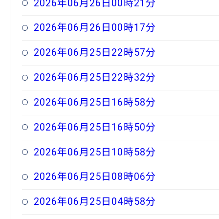
2026年06月26日00時21分
2026年06月26日00時17分
2026年06月25日22時57分
2026年06月25日22時32分
2026年06月25日16時58分
2026年06月25日16時50分
2026年06月25日10時58分
2026年06月25日08時06分
2026年06月25日04時58分