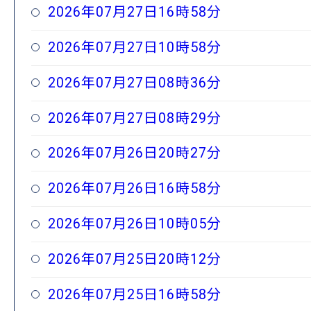
2026年07月27日16時58分
2026年07月27日10時58分
2026年07月27日08時36分
2026年07月27日08時29分
2026年07月26日20時27分
2026年07月26日16時58分
2026年07月26日10時05分
2026年07月25日20時12分
2026年07月25日16時58分