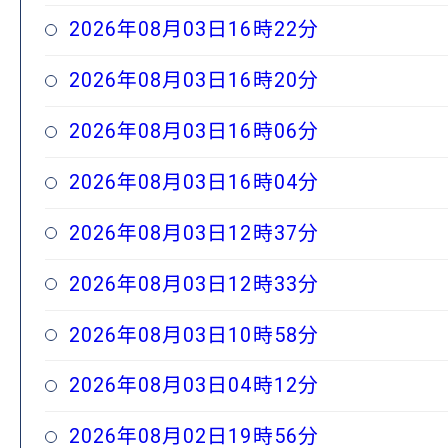
2026年08月03日16時22分
2026年08月03日16時20分
2026年08月03日16時06分
2026年08月03日16時04分
2026年08月03日12時37分
2026年08月03日12時33分
2026年08月03日10時58分
2026年08月03日04時12分
2026年08月02日19時56分