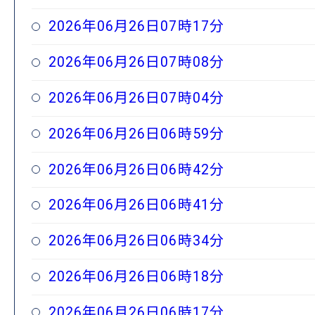
2026年06月26日07時17分
2026年06月26日07時08分
2026年06月26日07時04分
2026年06月26日06時59分
2026年06月26日06時42分
2026年06月26日06時41分
2026年06月26日06時34分
2026年06月26日06時18分
2026年06月26日06時17分