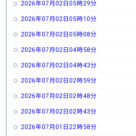
2026年07月02日05時29分
2026年07月02日05時10分
2026年07月02日05時08分
2026年07月02日04時58分
2026年07月02日04時43分
2026年07月02日02時59分
2026年07月02日02時48分
2026年07月02日02時43分
2026年07月01日22時58分