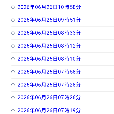
2026年06月26日10時58分
2026年06月26日09時51分
2026年06月26日08時33分
2026年06月26日08時12分
2026年06月26日08時10分
2026年06月26日07時58分
2026年06月26日07時28分
2026年06月26日07時26分
2026年06月26日07時19分