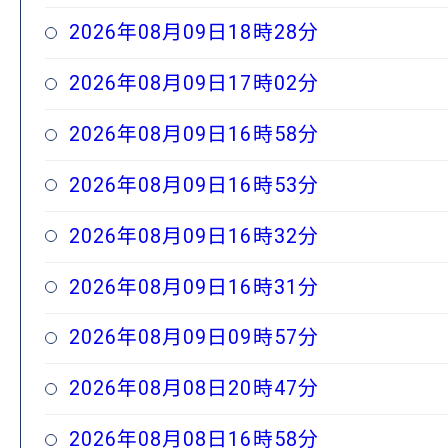
2026年08月09日18時28分
2026年08月09日17時02分
2026年08月09日16時58分
2026年08月09日16時53分
2026年08月09日16時32分
2026年08月09日16時31分
2026年08月09日09時57分
2026年08月08日20時47分
2026年08月08日16時58分