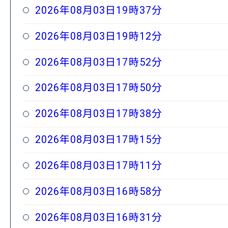
2026年08月03日19時37分
2026年08月03日19時12分
2026年08月03日17時52分
2026年08月03日17時50分
2026年08月03日17時38分
2026年08月03日17時15分
2026年08月03日17時11分
2026年08月03日16時58分
2026年08月03日16時31分