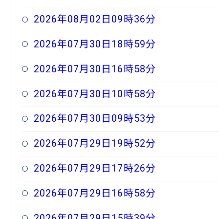
2026年08月02日09時36分
2026年07月30日18時59分
2026年07月30日16時58分
2026年07月30日10時58分
2026年07月30日09時53分
2026年07月29日19時52分
2026年07月29日17時26分
2026年07月29日16時58分
2026年07月29日15時39分