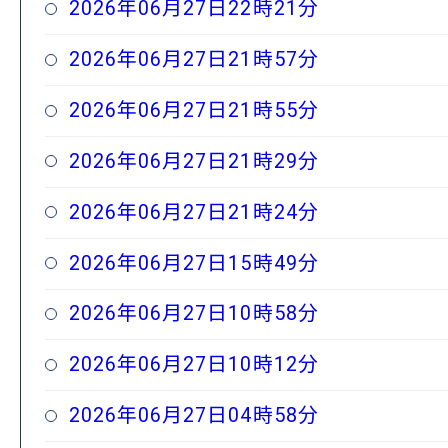
2026年06月27日22時21分
2026年06月27日21時57分
2026年06月27日21時55分
2026年06月27日21時29分
2026年06月27日21時24分
2026年06月27日15時49分
2026年06月27日10時58分
2026年06月27日10時12分
2026年06月27日04時58分