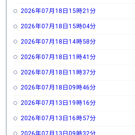
2026年07月18日15時21分
2026年07月18日15時04分
2026年07月18日14時58分
2026年07月18日11時41分
2026年07月18日11時37分
2026年07月18日09時46分
2026年07月13日19時16分
2026年07月13日16時57分
2026年07月13日09時32分