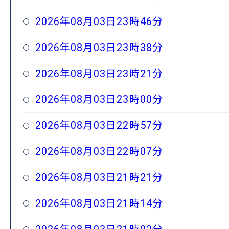
2026年08月03日23時46分
2026年08月03日23時38分
2026年08月03日23時21分
2026年08月03日23時00分
2026年08月03日22時57分
2026年08月03日22時07分
2026年08月03日21時21分
2026年08月03日21時14分