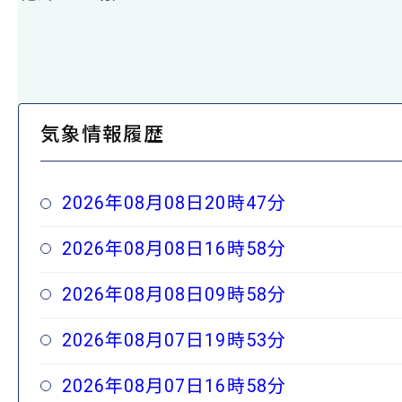
気象情報履歴
2026年08月08日20時47分
2026年08月08日16時58分
2026年08月08日09時58分
2026年08月07日19時53分
2026年08月07日16時58分