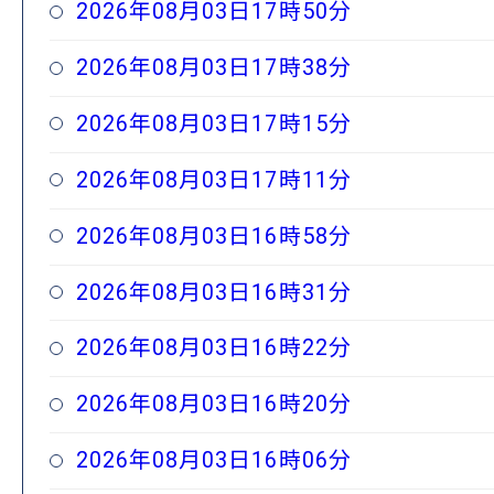
2026年08月03日17時50分
2026年08月03日17時38分
2026年08月03日17時15分
2026年08月03日17時11分
2026年08月03日16時58分
2026年08月03日16時31分
2026年08月03日16時22分
2026年08月03日16時20分
2026年08月03日16時06分