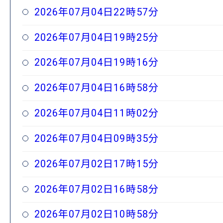
2026年07月04日22時57分
2026年07月04日19時25分
2026年07月04日19時16分
2026年07月04日16時58分
2026年07月04日11時02分
2026年07月04日09時35分
2026年07月02日17時15分
2026年07月02日16時58分
2026年07月02日10時58分