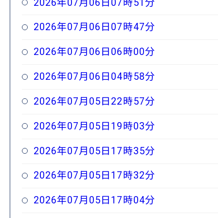
2026年07月06日07時51分
2026年07月06日07時47分
2026年07月06日06時00分
2026年07月06日04時58分
2026年07月05日22時57分
2026年07月05日19時03分
2026年07月05日17時35分
2026年07月05日17時32分
2026年07月05日17時04分