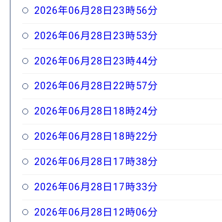
2026年06月28日23時56分
2026年06月28日23時53分
2026年06月28日23時44分
2026年06月28日22時57分
2026年06月28日18時24分
2026年06月28日18時22分
2026年06月28日17時38分
2026年06月28日17時33分
2026年06月28日12時06分