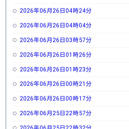
2026年06月26日04時24分
2026年06月26日04時04分
2026年06月26日03時57分
2026年06月26日01時26分
2026年06月26日01時23分
2026年06月26日00時21分
2026年06月26日00時17分
2026年06月25日22時57分
2026年06月25日22時32分