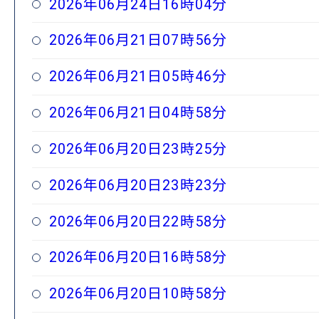
2026年06月24日16時04分
2026年06月21日07時56分
2026年06月21日05時46分
2026年06月21日04時58分
2026年06月20日23時25分
2026年06月20日23時23分
2026年06月20日22時58分
2026年06月20日16時58分
2026年06月20日10時58分