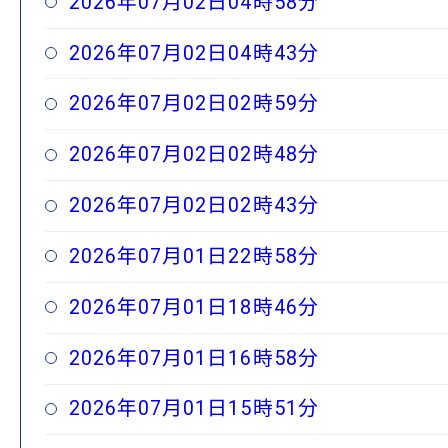
2026年07月02日04時58分
2026年07月02日04時43分
2026年07月02日02時59分
2026年07月02日02時48分
2026年07月02日02時43分
2026年07月01日22時58分
2026年07月01日18時46分
2026年07月01日16時58分
2026年07月01日15時51分