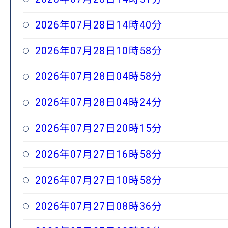
2026年07月28日14時40分
2026年07月28日10時58分
2026年07月28日04時58分
2026年07月28日04時24分
2026年07月27日20時15分
2026年07月27日16時58分
2026年07月27日10時58分
2026年07月27日08時36分