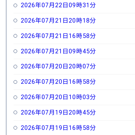
2026年07月22日09時31分
2026年07月21日20時18分
2026年07月21日16時58分
2026年07月21日09時45分
2026年07月20日20時07分
2026年07月20日16時58分
2026年07月20日10時03分
2026年07月19日20時45分
2026年07月19日16時58分