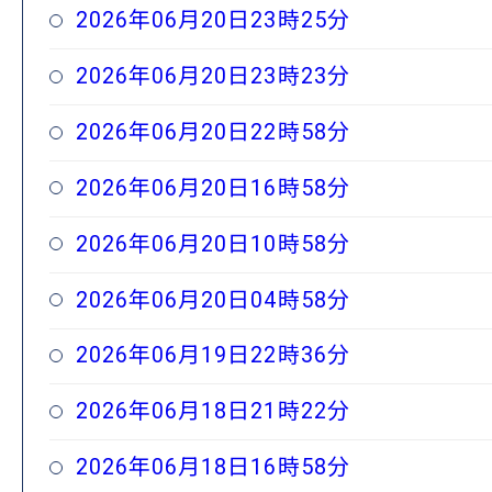
2026年06月20日23時25分
2026年06月20日23時23分
2026年06月20日22時58分
2026年06月20日16時58分
2026年06月20日10時58分
2026年06月20日04時58分
2026年06月19日22時36分
2026年06月18日21時22分
2026年06月18日16時58分