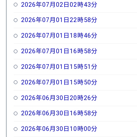
2026年07月02日02時43分
2026年07月01日22時58分
2026年07月01日18時46分
2026年07月01日16時58分
2026年07月01日15時51分
2026年07月01日15時50分
2026年06月30日20時26分
2026年06月30日16時58分
2026年06月30日10時00分