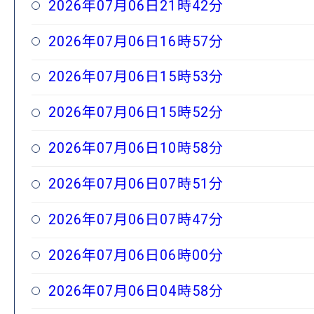
2026年07月06日21時42分
2026年07月06日16時57分
2026年07月06日15時53分
2026年07月06日15時52分
2026年07月06日10時58分
2026年07月06日07時51分
2026年07月06日07時47分
2026年07月06日06時00分
2026年07月06日04時58分