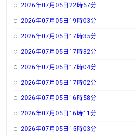
2026年07月05日22時57分
2026年07月05日19時03分
2026年07月05日17時35分
2026年07月05日17時32分
2026年07月05日17時04分
2026年07月05日17時02分
2026年07月05日16時58分
2026年07月05日16時11分
2026年07月05日15時03分