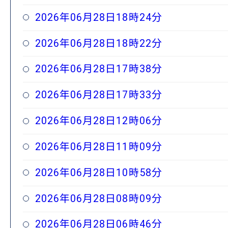
2026年06月28日18時24分
2026年06月28日18時22分
2026年06月28日17時38分
2026年06月28日17時33分
2026年06月28日12時06分
2026年06月28日11時09分
2026年06月28日10時58分
2026年06月28日08時09分
2026年06月28日06時46分