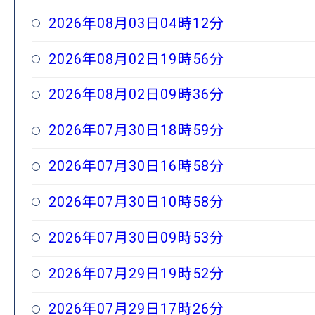
2026年08月03日04時12分
2026年08月02日19時56分
2026年08月02日09時36分
2026年07月30日18時59分
2026年07月30日16時58分
2026年07月30日10時58分
2026年07月30日09時53分
2026年07月29日19時52分
2026年07月29日17時26分