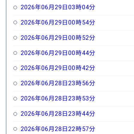
2026年06月29日03時04分
2026年06月29日00時54分
2026年06月29日00時52分
2026年06月29日00時44分
2026年06月29日00時42分
2026年06月28日23時56分
2026年06月28日23時53分
2026年06月28日23時44分
2026年06月28日22時57分