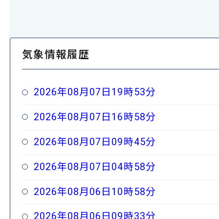
気象情報履歴
2026年08月07日19時53分
2026年08月07日16時58分
2026年08月07日09時45分
2026年08月07日04時58分
2026年08月06日10時58分
2026年08月06日09時33分