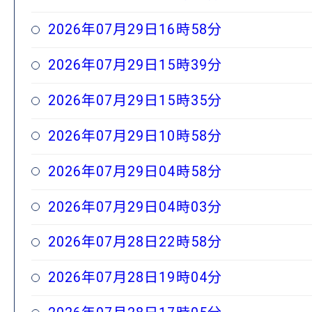
2026年07月29日16時58分
2026年07月29日15時39分
2026年07月29日15時35分
2026年07月29日10時58分
2026年07月29日04時58分
2026年07月29日04時03分
2026年07月28日22時58分
2026年07月28日19時04分