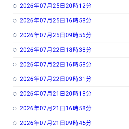
2026年07月25日20時12分
2026年07月25日16時58分
2026年07月25日09時56分
2026年07月22日18時38分
2026年07月22日16時58分
2026年07月22日09時31分
2026年07月21日20時18分
2026年07月21日16時58分
2026年07月21日09時45分