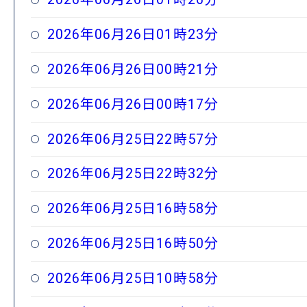
2026年06月26日01時23分
2026年06月26日00時21分
2026年06月26日00時17分
2026年06月25日22時57分
2026年06月25日22時32分
2026年06月25日16時58分
2026年06月25日16時50分
2026年06月25日10時58分