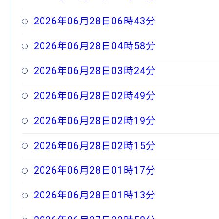
2026年06月28日06時43分
2026年06月28日04時58分
2026年06月28日03時24分
2026年06月28日02時49分
2026年06月28日02時19分
2026年06月28日02時15分
2026年06月28日01時17分
2026年06月28日01時13分