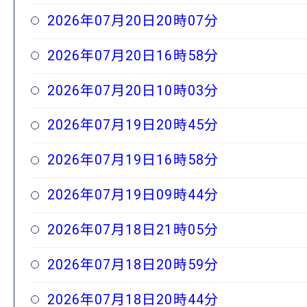
2026年07月20日20時07分
2026年07月20日16時58分
2026年07月20日10時03分
2026年07月19日20時45分
2026年07月19日16時58分
2026年07月19日09時44分
2026年07月18日21時05分
2026年07月18日20時59分
2026年07月18日20時44分