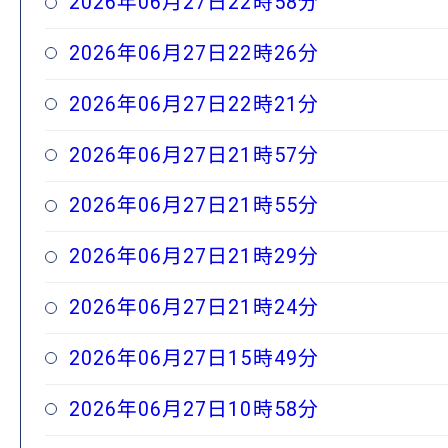
2026年06月27日22時58分
2026年06月27日22時26分
2026年06月27日22時21分
2026年06月27日21時57分
2026年06月27日21時55分
2026年06月27日21時29分
2026年06月27日21時24分
2026年06月27日15時49分
2026年06月27日10時58分