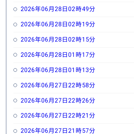
2026年06月28日02時49分
2026年06月28日02時19分
2026年06月28日02時15分
2026年06月28日01時17分
2026年06月28日01時13分
2026年06月27日22時58分
2026年06月27日22時26分
2026年06月27日22時21分
2026年06月27日21時57分