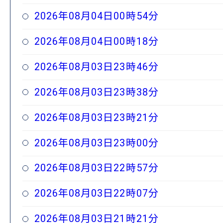
2026年08月04日00時54分
2026年08月04日00時18分
2026年08月03日23時46分
2026年08月03日23時38分
2026年08月03日23時21分
2026年08月03日23時00分
2026年08月03日22時57分
2026年08月03日22時07分
2026年08月03日21時21分