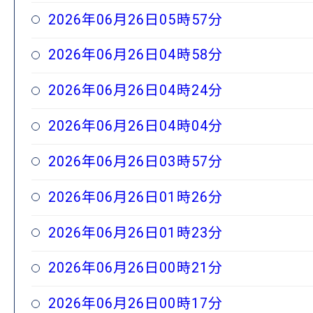
2026年06月26日05時57分
2026年06月26日04時58分
2026年06月26日04時24分
2026年06月26日04時04分
2026年06月26日03時57分
2026年06月26日01時26分
2026年06月26日01時23分
2026年06月26日00時21分
2026年06月26日00時17分