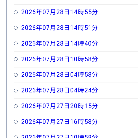
2026年07月28日14時55分
2026年07月28日14時51分
2026年07月28日14時40分
2026年07月28日10時58分
2026年07月28日04時58分
2026年07月28日04時24分
2026年07月27日20時15分
2026年07月27日16時58分
2026年07月27日10時58分