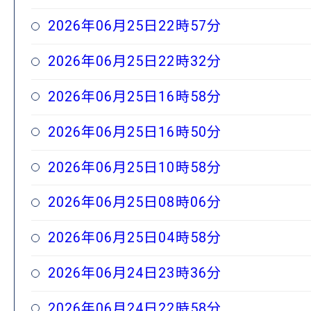
2026年06月25日22時57分
2026年06月25日22時32分
2026年06月25日16時58分
2026年06月25日16時50分
2026年06月25日10時58分
2026年06月25日08時06分
2026年06月25日04時58分
2026年06月24日23時36分
2026年06月24日22時58分