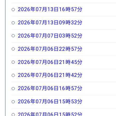
2026年07月13日16時57分
2026年07月13日09時32分
2026年07月07日03時52分
2026年07月06日22時57分
2026年07月06日21時45分
2026年07月06日21時42分
2026年07月06日16時57分
2026年07月06日15時53分
2026年07月06日15時52分