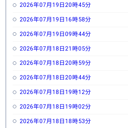
2026年07月19日20時45分
2026年07月19日16時58分
2026年07月19日09時44分
2026年07月18日21時05分
2026年07月18日20時59分
2026年07月18日20時44分
2026年07月18日19時12分
2026年07月18日19時02分
2026年07月18日18時53分