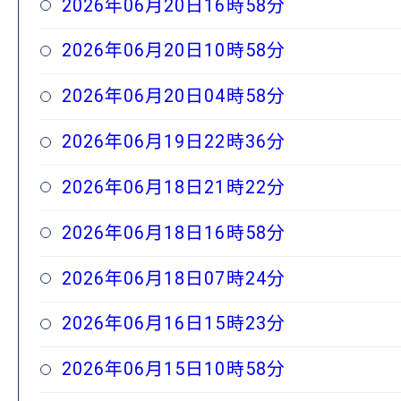
2026年06月20日16時58分
2026年06月20日10時58分
2026年06月20日04時58分
2026年06月19日22時36分
2026年06月18日21時22分
2026年06月18日16時58分
2026年06月18日07時24分
2026年06月16日15時23分
2026年06月15日10時58分