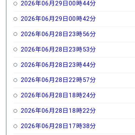
2026年06月29日00時44分
2026年06月29日00時42分
2026年06月28日23時56分
2026年06月28日23時53分
2026年06月28日23時44分
2026年06月28日22時57分
2026年06月28日18時24分
2026年06月28日18時22分
2026年06月28日17時38分