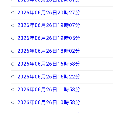
2026年06月26日20時27分
2026年06月26日19時07分
2026年06月26日19時05分
2026年06月26日18時02分
2026年06月26日16時58分
2026年06月26日15時22分
2026年06月26日11時53分
2026年06月26日10時58分