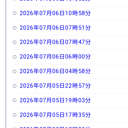
2026年07月06日10時58分
2026年07月06日07時51分
2026年07月06日07時47分
2026年07月06日06時00分
2026年07月06日04時58分
2026年07月05日22時57分
2026年07月05日19時03分
2026年07月05日17時35分