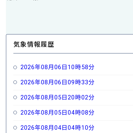
気象情報履歴
2026年08月06日10時58分
2026年08月06日09時33分
2026年08月05日20時02分
2026年08月05日04時08分
2026年08月04日04時10分