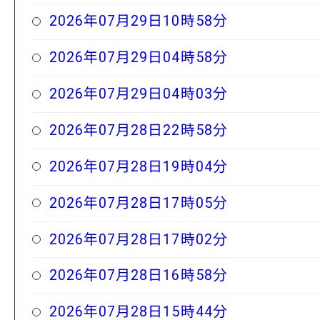
2026年07月29日10時58分
2026年07月29日04時58分
2026年07月29日04時03分
2026年07月28日22時58分
2026年07月28日19時04分
2026年07月28日17時05分
2026年07月28日17時02分
2026年07月28日16時58分
2026年07月28日15時44分