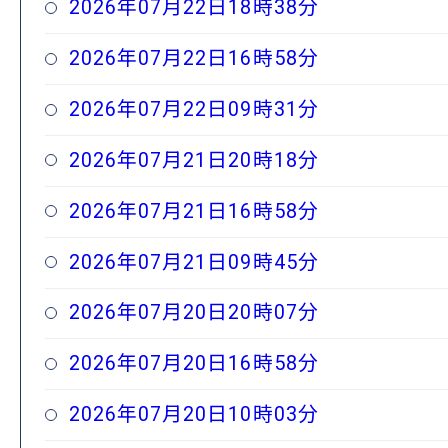
2026年07月22日18時38分
2026年07月22日16時58分
2026年07月22日09時31分
2026年07月21日20時18分
2026年07月21日16時58分
2026年07月21日09時45分
2026年07月20日20時07分
2026年07月20日16時58分
2026年07月20日10時03分