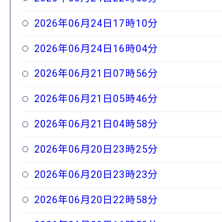
2026年06月24日17時10分
2026年06月24日16時04分
2026年06月21日07時56分
2026年06月21日05時46分
2026年06月21日04時58分
2026年06月20日23時25分
2026年06月20日23時23分
2026年06月20日22時58分