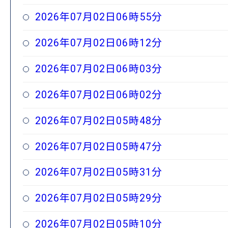
2026年07月02日06時55分
2026年07月02日06時12分
2026年07月02日06時03分
2026年07月02日06時02分
2026年07月02日05時48分
2026年07月02日05時47分
2026年07月02日05時31分
2026年07月02日05時29分
2026年07月02日05時10分