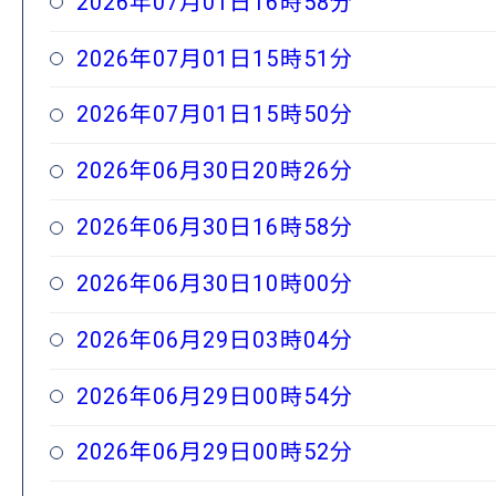
2026年07月01日16時58分
2026年07月01日15時51分
2026年07月01日15時50分
2026年06月30日20時26分
2026年06月30日16時58分
2026年06月30日10時00分
2026年06月29日03時04分
2026年06月29日00時54分
2026年06月29日00時52分