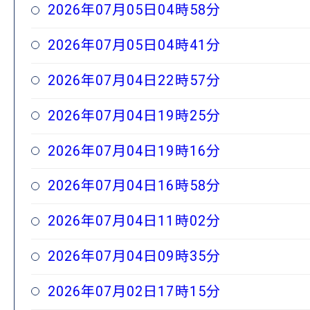
2026年07月05日04時58分
2026年07月05日04時41分
2026年07月04日22時57分
2026年07月04日19時25分
2026年07月04日19時16分
2026年07月04日16時58分
2026年07月04日11時02分
2026年07月04日09時35分
2026年07月02日17時15分