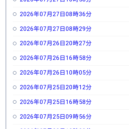
2026年07月27日08時36分
2026年07月27日08時29分
2026年07月26日20時27分
2026年07月26日16時58分
2026年07月26日10時05分
2026年07月25日20時12分
2026年07月25日16時58分
2026年07月25日09時56分